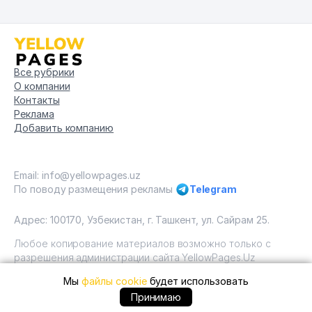
Все рубрики
О компании
Контакты
Реклама
Добавить компанию
Email: info@yellowpages.uz
По поводу размещения рекламы
Telegram
Адрес: 100170, Узбекистан, г. Ташкент, ул. Сайрам 25.
Любое копирование материалов возможно только с
разрешения администрации сайта YellowPages.Uz
Мы
файлы cookie
будет использовать
Copyright © Yellow Pages Uzbekistan, 2009 - 2026 / ООО
"Yellow Pages". Все права защищены All rights reserved.
+99866 ... позвонить
Принимаю