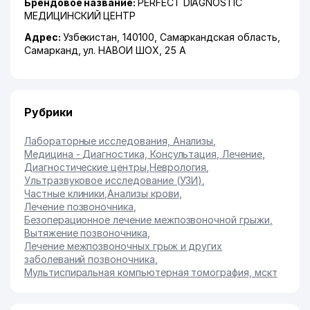
Брендовое название:
PERFECT DIAGNOSTIC
МЕДИЦИНСКИЙ ЦЕНТР
Адрес:
Узбекистан, 140100,
Самаркандская область
,
Самарканд
,
ул. НАВОИ ШОХ
, 25 А
Рубрики
Лабораторные исследования, Анализы
,
Медицина - Диагностика, Консультация, Лечение
,
Диагностические центры
,
Неврология
,
Ультразвуковое исследование (УЗИ)
,
Частные клиники
,
Анализы крови
,
Лечение позвоночника
,
Безоперационное лечение межпозвоночной грыжи
,
Вытяжение позвоночника
,
Лечение межпозвоночных грыж и других
заболеваний позвоночника
,
Мультиспиральная компьютерная томография, мскт