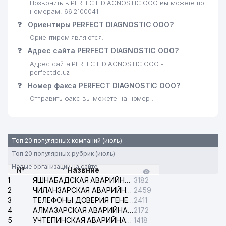
Позвонить в PERFECT DIAGNOSTIC ООО вы можете по
номерам: 66 2100041
❓
Ориентиры PERFECT DIAGNOSTIC ООО?
Ориентиром являются:
❓
Адрес сайта PERFECT DIAGNOSTIC ООО?
Адрес сайта PERFECT DIAGNOSTIC ООО -
perfectdc.uz
❓
Номер факса PERFECT DIAGNOSTIC ООО?
Отправить факс вы можете на номер .
Топ 20 популярных компаний (июль)
Топ 20 популярных рубрик (июль)
Новые организации на сайте
№
Назвние
1
ЯШНАБАДСКАЯ АВАРИЙНАЯ СЛУЖБА ЭЛЕКТРОСЕТИ
3182
2
ЧИЛАНЗАРСКАЯ АВАРИЙНАЯ СЛУЖБА ЭЛЕКТРОСЕТИ
2459
3
ТЕЛЕФОНЫ ДОВЕРИЯ ГЕНЕРАЛЬНОЙ ПРОКУРАТУРЫ РЕСПУБЛИКИ УЗБЕКИСТАН
2411
4
АЛМАЗАРСКАЯ АВАРИЙНАЯ СЛУЖБА ЭЛЕКТРОСЕТИ
2172
5
УЧТЕПИНСКАЯ АВАРИЙНАЯ СЛУЖБА ЭЛЕКТРОСЕТИ
1418