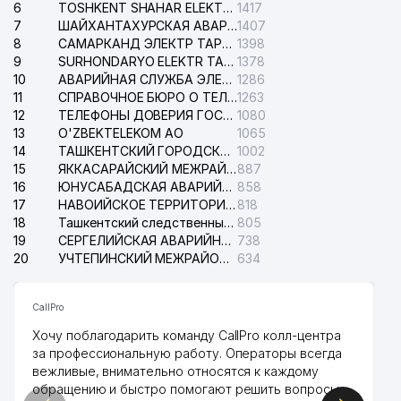
6
TOSHKENT SHAHAR ELEKTR TARMOQLARI KORXONASI АО
1417
7
ШАЙХАНТАХУРСКАЯ АВАРИЙНАЯ СЛУЖБА ЭЛЕКТРОСЕТИ
1407
8
САМАРКАНД ЭЛЕКТР ТАРМОКЛАРИ АО
1398
9
SURHONDARYO ELEKTR TARMOKLARI АО
1378
10
АВАРИЙНАЯ СЛУЖБА ЭЛЕКТРОСЕТИ ТАШКЕНТСКОГО РАЙОНА
1286
11
СПРАВОЧНОЕ БЮРО О ТЕЛЕФОНАХ ОРГАНИЗАЦИЙ г. ТАШКЕНТА
1263
12
ТЕЛЕФОНЫ ДОВЕРИЯ ГОСУДАРСТВЕННОГО ЦЕНТРА ТЕСТИРОВАНИЯ
1080
13
O'ZBEKTELEKOM АО
1065
14
ТАШКЕНТСКИЙ ГОРОДСКОЙ СУД ПО ГРАЖДАНСКИМ ДЕЛАМ
1002
15
ЯККАСАРАЙСКИЙ МЕЖРАЙОННЫЙ СУД ПО ГРАЖДАНСКИМ ДЕЛАМ
887
16
ЮНУСАБАДСКАЯ АВАРИЙНАЯ СЛУЖБА ЭЛЕКТРОСЕТИ
858
17
НАВОИЙСКОЕ ТЕРРИТОРИАЛЬНОЕ ПРЕДПРИЯТИЕ ЭЛЕКТРОСЕТИ АО
818
18
Ташкентский следственный изолятор
805
19
СЕРГЕЛИЙСКАЯ АВАРИЙНАЯ СЛУЖБА ЭЛЕКТРОСЕТИ
738
20
УЧТЕПИНСКИЙ МЕЖРАЙОННЫЙ СУД ПО ГРАЖДАНСКИМ ДЕЛАМ
634
CallPro
Хочу поблагодарить команду CallPro колл-центра
за профессиональную работу. Операторы всегда
вежливые, внимательно относятся к каждому
обращению и быстро помогают решить вопросы.