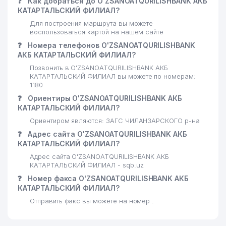
❓
Как добраться до O'ZSANOATQURILISHBANK АКБ
ПАРК КУЛЬТУРЫ И ОТДЫХА им.
25
979 м
КАТАРТАЛЬСКИЙ ФИЛИАЛ?
ГАФУРА ГУЛЯМА
Для построения маршрута вы можете
воспользоваться картой на нашем сайте
26
ALMAZMED ООО
989 м
❓
Номера телефонов O'ZSANOATQURILISHBANK
АКАДЕМИЧЕСКИЙ ЛИЦЕЙ
АКБ КАТАРТАЛЬСКИЙ ФИЛИАЛ?
НАЦИОНАЛЬНОГО
27
990 м
Позвонить в O'ZSANOATQURILISHBANK АКБ
УНИВЕРСИТЕТА УЗБЕКИСТАНА
КАТАРТАЛЬСКИЙ ФИЛИАЛ вы можете по номерам:
(НУУз) им. СИРОЖИДДИНОВА
1180
❓
Ориентиры O'ZSANOATQURILISHBANK АКБ
КАТАРТАЛЬСКИЙ ФИЛИАЛ?
Ориентиром являются: ЗАГС ЧИЛАНЗАРСКОГО р-на
❓
Адрес сайта O'ZSANOATQURILISHBANK АКБ
КАТАРТАЛЬСКИЙ ФИЛИАЛ?
Адрес сайта O'ZSANOATQURILISHBANK АКБ
КАТАРТАЛЬСКИЙ ФИЛИАЛ - sqb.uz
❓
Номер факса O'ZSANOATQURILISHBANK АКБ
КАТАРТАЛЬСКИЙ ФИЛИАЛ?
Отправить факс вы можете на номер .