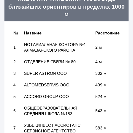
ближайших ориентиров в пределах 1000
м
№
Назвние
Расстояние
НОТАРИАЛЬНАЯ КОНТОРА №1
1
2 м
АЛМАЗАРСКОГО РАЙОНА
2
ОТДЕЛЕНИЕ СВЯЗИ № 80
4 м
3
SUPER ASTRON ООО
302 м
4
ALTOMEDSERVIS ООО
499 м
5
ACCORD GROUP ООО
524 м
ОБЩЕОБРАЗОВАТЕЛЬНАЯ
6
543 м
СРЕДНЯЯ ШКОЛА №183
УЗБЕКИНВЕСТ АССИСТАНС
7
583 м
СЕРВИСНОЕ АГЕНТСТВО