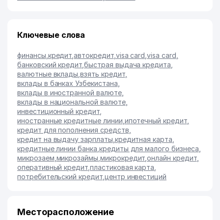
Ключевые слова
финансы
,
кредит
,
автокредит
,
visa card
,
visa card
,
банковский кредит
,
быстрая выдача кредита
,
валютные вклады
,
взять кредит
,
вклады в банках Узбекистана
,
вклады в иностранной валюте
,
вклады в национальной валюте
,
инвестиционный кредит
,
иностранные кредитные линии
,
ипотечный кредит
,
кредит для пополнения средств
,
кредит на выдачу зарплаты
,
кредитная карта
,
кредитные линии банка
,
кредиты для малого бизнеса
,
микрозаем
,
микрозаймы
,
микрокредит
,
онлайн кредит
,
оперативный кредит
,
пластиковая карта
,
потребительский кредит
,
центр инвестиций
Месторасположение