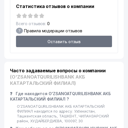
Статистика отзывов о компании
16
KOMILA-SERVIS ООО
825 м
17
EUROASIA INSURANCE СП ООО
840 м
Всего отзывов:
0
?
Правила модерации отзывов
PROVENT AIRCOOL
18
840 м
ENGINEERING ООО
Оставить отзыв
19
ENERGOREMONT ПП
846 м
AIRCUZ АССОЦИАЦИЯ
МЕЖДУНАРОДНЫХ
20
874 м
АВТОМОБИЛЬНЫХ
Часто задаваемые вопросы о компании
ПЕРЕВОЗЧИКОВ УЗБЕКИСТАНА
(O'ZSANOATQURILISHBANK АКБ
КАТАРТАЛЬСКИЙ ФИЛИАЛ)
21
ASTER IT SERVICE ООО
889 м
❓
Где находится O'ZSANOATQURILISHBANK АКБ
22
FIDO-BIZNES ООО
919 м
КАТАРТАЛЬСКИЙ ФИЛИАЛ ?
O'ZSANOATQURILISHBANK АКБ КАТАРТАЛЬСКИЙ
23
BILIMINTERTRANS ООО
925 м
ФИЛИАЛ находится по адресу: Узбекистан,
Ташкентская область, ТАШКЕНТ, ЧИЛАНЗАРСКИЙ
24
ARS-INFORM ООО
956 м
район, ХУДАЙБЕРДИЕВА, 100097, 30