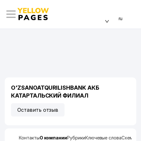
ru
O'ZSANOATQURILISHBANK АКБ
КАТАРТАЛЬСКИЙ ФИЛИАЛ
Оставить отзыв
Контакты
О компании
Рубрики
Ключевые слова
Схема п