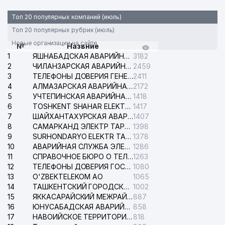
Топ 20 популярных компаний (июль)
Топ 20 популярных рубрик (июль)
Новые организации на сайте
№
Назвние
1
ЯШНАБАДСКАЯ АВАРИЙНАЯ СЛУЖБА ЭЛЕКТРОСЕТИ
3182
2
ЧИЛАНЗАРСКАЯ АВАРИЙНАЯ СЛУЖБА ЭЛЕКТРОСЕТИ
2459
3
ТЕЛЕФОНЫ ДОВЕРИЯ ГЕНЕРАЛЬНОЙ ПРОКУРАТУРЫ РЕСПУБЛИКИ УЗБЕКИСТАН
2411
4
АЛМАЗАРСКАЯ АВАРИЙНАЯ СЛУЖБА ЭЛЕКТРОСЕТИ
2172
5
УЧТЕПИНСКАЯ АВАРИЙНАЯ СЛУЖБА ЭЛЕКТРОСЕТИ
1418
6
TOSHKENT SHAHAR ELEKTR TARMOQLARI KORXONASI АО
1417
7
ШАЙХАНТАХУРСКАЯ АВАРИЙНАЯ СЛУЖБА ЭЛЕКТРОСЕТИ
1407
8
САМАРКАНД ЭЛЕКТР ТАРМОКЛАРИ АО
1398
9
SURHONDARYO ELEKTR TARMOKLARI АО
1378
10
АВАРИЙНАЯ СЛУЖБА ЭЛЕКТРОСЕТИ ТАШКЕНТСКОГО РАЙОНА
1286
11
СПРАВОЧНОЕ БЮРО О ТЕЛЕФОНАХ ОРГАНИЗАЦИЙ г. ТАШКЕНТА
1263
12
ТЕЛЕФОНЫ ДОВЕРИЯ ГОСУДАРСТВЕННОГО ЦЕНТРА ТЕСТИРОВАНИЯ
1080
13
O'ZBEKTELEKOM АО
1065
14
ТАШКЕНТСКИЙ ГОРОДСКОЙ СУД ПО ГРАЖДАНСКИМ ДЕЛАМ
1002
15
ЯККАСАРАЙСКИЙ МЕЖРАЙОННЫЙ СУД ПО ГРАЖДАНСКИМ ДЕЛАМ
887
16
ЮНУСАБАДСКАЯ АВАРИЙНАЯ СЛУЖБА ЭЛЕКТРОСЕТИ
858
17
НАВОИЙСКОЕ ТЕРРИТОРИАЛЬНОЕ ПРЕДПРИЯТИЕ ЭЛЕКТРОСЕТИ АО
818