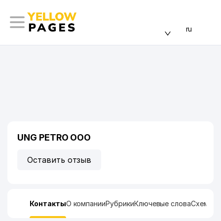
ru
UNG PETRO ООО
Оставить отзыв
Контакты
О компании
Рубрики
Ключевые слова
Схема п