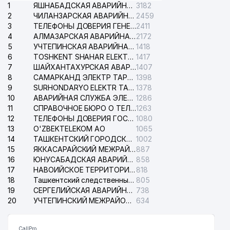
1
ЯШНАБАДСКАЯ АВАРИЙНАЯ СЛУЖБА ЭЛЕКТРОСЕТИ
3182
2
ЧИЛАНЗАРСКАЯ АВАРИЙНАЯ СЛУЖБА ЭЛЕКТРОСЕТИ
2459
3
ТЕЛЕФОНЫ ДОВЕРИЯ ГЕНЕРАЛЬНОЙ ПРОКУРАТУРЫ РЕСПУБЛИКИ УЗБЕКИСТАН
2411
4
АЛМАЗАРСКАЯ АВАРИЙНАЯ СЛУЖБА ЭЛЕКТРОСЕТИ
2172
5
УЧТЕПИНСКАЯ АВАРИЙНАЯ СЛУЖБА ЭЛЕКТРОСЕТИ
1418
6
TOSHKENT SHAHAR ELEKTR TARMOQLARI KORXONASI АО
1417
7
ШАЙХАНТАХУРСКАЯ АВАРИЙНАЯ СЛУЖБА ЭЛЕКТРОСЕТИ
1407
8
САМАРКАНД ЭЛЕКТР ТАРМОКЛАРИ АО
1398
9
SURHONDARYO ELEKTR TARMOKLARI АО
1378
10
АВАРИЙНАЯ СЛУЖБА ЭЛЕКТРОСЕТИ ТАШКЕНТСКОГО РАЙОНА
1286
11
СПРАВОЧНОЕ БЮРО О ТЕЛЕФОНАХ ОРГАНИЗАЦИЙ г. ТАШКЕНТА
1263
12
ТЕЛЕФОНЫ ДОВЕРИЯ ГОСУДАРСТВЕННОГО ЦЕНТРА ТЕСТИРОВАНИЯ
1080
13
O'ZBEKTELEKOM АО
1065
14
ТАШКЕНТСКИЙ ГОРОДСКОЙ СУД ПО ГРАЖДАНСКИМ ДЕЛАМ
1002
15
ЯККАСАРАЙСКИЙ МЕЖРАЙОННЫЙ СУД ПО ГРАЖДАНСКИМ ДЕЛАМ
887
16
ЮНУСАБАДСКАЯ АВАРИЙНАЯ СЛУЖБА ЭЛЕКТРОСЕТИ
858
17
НАВОИЙСКОЕ ТЕРРИТОРИАЛЬНОЕ ПРЕДПРИЯТИЕ ЭЛЕКТРОСЕТИ АО
818
18
Ташкентский следственный изолятор
805
19
СЕРГЕЛИЙСКАЯ АВАРИЙНАЯ СЛУЖБА ЭЛЕКТРОСЕТИ
738
20
УЧТЕПИНСКИЙ МЕЖРАЙОННЫЙ СУД ПО ГРАЖДАНСКИМ ДЕЛАМ
634
CallPro