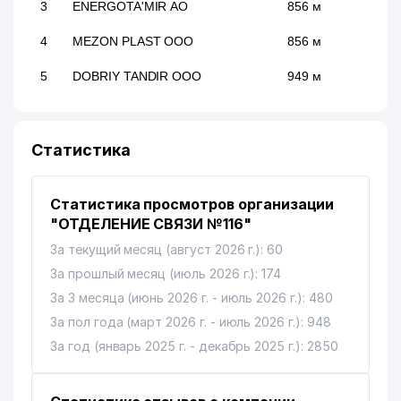
3
ENERGOTA'MIR АО
856 м
4
MEZON PLAST ООО
856 м
5
DOBRIY TANDIR ООО
949 м
Статистика
Статистика просмотров организации
"ОТДЕЛЕНИЕ СВЯЗИ №116"
За текущий месяц (август 2026 г.): 60
За прошлый месяц (июль 2026 г.): 174
За 3 месяца (июнь 2026 г. - июль 2026 г.): 480
За пол года (март 2026 г. - июль 2026 г.): 948
За год (январь 2025 г. - декабрь 2025 г.): 2850