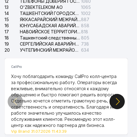
12
ТЕЛЕФОНЫ ДОВЕРИЯ ГОСУДАРСТВЕННОГО ЦЕНТРА ТЕСТИРОВАНИЯ
1080
13
O'ZBEKTELEKOM АО
1065
14
ТАШКЕНТСКИЙ ГОРОДСКОЙ СУД ПО ГРАЖДАНСКИМ ДЕЛАМ
1002
15
ЯККАСАРАЙСКИЙ МЕЖРАЙОННЫЙ СУД ПО ГРАЖДАНСКИМ ДЕЛАМ
887
16
ЮНУСАБАДСКАЯ АВАРИЙНАЯ СЛУЖБА ЭЛЕКТРОСЕТИ
858
17
НАВОИЙСКОЕ ТЕРРИТОРИАЛЬНОЕ ПРЕДПРИЯТИЕ ЭЛЕКТРОСЕТИ АО
818
18
Ташкентский следственный изолятор
805
19
СЕРГЕЛИЙСКАЯ АВАРИЙНАЯ СЛУЖБА ЭЛЕКТРОСЕТИ
738
20
УЧТЕПИНСКИЙ МЕЖРАЙОННЫЙ СУД ПО ГРАЖДАНСКИМ ДЕЛАМ
634
CallPro
Хочу поблагодарить команду CallPro колл-центра
за профессиональную работу. Операторы всегда
вежливые, внимательно относятся к каждому
обращению и быстро помогают решить вопросы.
Отдельно хочется отметить грамотную речь,
ответственность и оперативность. Благодаря их
работе значительно улучшилось качество
обслуживания клиентов. Рекомендую этот колл-
центр как надежного партнера для бизнеса.
Vip Brand 31.07.2026 11:43:39