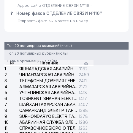
Адрес сайта ОТДЕЛЕНИЕ СВЯЗИ №116 -
❓
Номер факса ОТДЕЛЕНИЕ СВЯЗИ №116?
Отправить факс вы можете на номер .
Топ 20 популярных компаний (июль)
Топ 20 популярных рубрик (июль)
Новые организации на сайте
№
Назвние
1
ЯШНАБАДСКАЯ АВАРИЙНАЯ СЛУЖБА ЭЛЕКТРОСЕТИ
3182
2
ЧИЛАНЗАРСКАЯ АВАРИЙНАЯ СЛУЖБА ЭЛЕКТРОСЕТИ
2459
3
ТЕЛЕФОНЫ ДОВЕРИЯ ГЕНЕРАЛЬНОЙ ПРОКУРАТУРЫ РЕСПУБЛИКИ УЗБЕКИСТАН
2411
4
АЛМАЗАРСКАЯ АВАРИЙНАЯ СЛУЖБА ЭЛЕКТРОСЕТИ
2172
5
УЧТЕПИНСКАЯ АВАРИЙНАЯ СЛУЖБА ЭЛЕКТРОСЕТИ
1418
6
TOSHKENT SHAHAR ELEKTR TARMOQLARI KORXONASI АО
1417
7
ШАЙХАНТАХУРСКАЯ АВАРИЙНАЯ СЛУЖБА ЭЛЕКТРОСЕТИ
1407
8
САМАРКАНД ЭЛЕКТР ТАРМОКЛАРИ АО
1398
9
SURHONDARYO ELEKTR TARMOKLARI АО
1378
10
АВАРИЙНАЯ СЛУЖБА ЭЛЕКТРОСЕТИ ТАШКЕНТСКОГО РАЙОНА
1286
11
СПРАВОЧНОЕ БЮРО О ТЕЛЕФОНАХ ОРГАНИЗАЦИЙ г. ТАШКЕНТА
1263