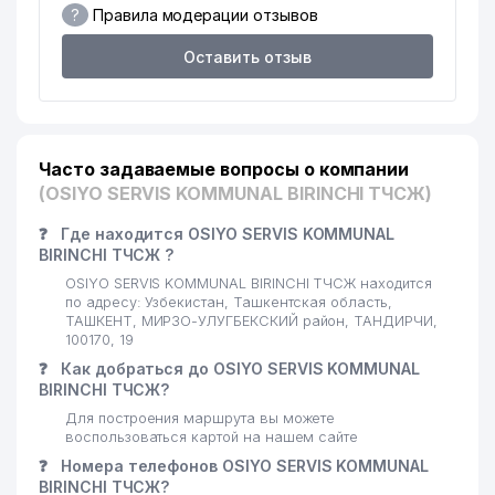
?
Правила модерации отзывов
16
АКРАМОВ Д.Б. ИндП
875 м
Оставить отзыв
17
DIV НОУ
913 м
INTERNATIONAL STUDY
18
965 м
CONSULTING ООО
Часто задаваемые вопросы о компании
19
DANCE-STEP ООО
969 м
(OSIYO SERVIS KOMMUNAL BIRINCHI ТЧСЖ)
20
AVTO LIDER LIZING ООО
988 м
❓
Где находится OSIYO SERVIS KOMMUNAL
BIRINCHI ТЧСЖ ?
OSIYO SERVIS KOMMUNAL BIRINCHI ТЧСЖ находится
по адресу: Узбекистан, Ташкентская область,
ТАШКЕНТ, МИРЗО-УЛУГБЕКСКИЙ район, ТАНДИРЧИ,
100170, 19
❓
Как добраться до OSIYO SERVIS KOMMUNAL
BIRINCHI ТЧСЖ?
Для построения маршрута вы можете
воспользоваться картой на нашем сайте
❓
Номера телефонов OSIYO SERVIS KOMMUNAL
BIRINCHI ТЧСЖ?