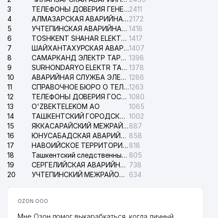
3
ТЕЛЕФОНЫ ДОВЕРИЯ ГЕНЕРАЛЬНОЙ ПРОКУРАТУРЫ РЕСПУБЛИКИ УЗБЕКИСТАН
2411
4
АЛМАЗАРСКАЯ АВАРИЙНАЯ СЛУЖБА ЭЛЕКТРОСЕТИ
2172
5
УЧТЕПИНСКАЯ АВАРИЙНАЯ СЛУЖБА ЭЛЕКТРОСЕТИ
1418
6
TOSHKENT SHAHAR ELEKTR TARMOQLARI KORXONASI АО
1417
7
ШАЙХАНТАХУРСКАЯ АВАРИЙНАЯ СЛУЖБА ЭЛЕКТРОСЕТИ
1407
8
САМАРКАНД ЭЛЕКТР ТАРМОКЛАРИ АО
1398
9
SURHONDARYO ELEKTR TARMOKLARI АО
1378
10
АВАРИЙНАЯ СЛУЖБА ЭЛЕКТРОСЕТИ ТАШКЕНТСКОГО РАЙОНА
1286
11
СПРАВОЧНОЕ БЮРО О ТЕЛЕФОНАХ ОРГАНИЗАЦИЙ г. ТАШКЕНТА
1263
12
ТЕЛЕФОНЫ ДОВЕРИЯ ГОСУДАРСТВЕННОГО ЦЕНТРА ТЕСТИРОВАНИЯ
1080
13
O'ZBEKTELEKOM АО
1065
14
ТАШКЕНТСКИЙ ГОРОДСКОЙ СУД ПО ГРАЖДАНСКИМ ДЕЛАМ
1002
15
ЯККАСАРАЙСКИЙ МЕЖРАЙОННЫЙ СУД ПО ГРАЖДАНСКИМ ДЕЛАМ
887
16
ЮНУСАБАДСКАЯ АВАРИЙНАЯ СЛУЖБА ЭЛЕКТРОСЕТИ
858
17
НАВОИЙСКОЕ ТЕРРИТОРИАЛЬНОЕ ПРЕДПРИЯТИЕ ЭЛЕКТРОСЕТИ АО
818
18
Ташкентский следственный изолятор
805
19
СЕРГЕЛИЙСКАЯ АВАРИЙНАЯ СЛУЖБА ЭЛЕКТРОСЕТИ
738
20
УЧТЕПИНСКИЙ МЕЖРАЙОННЫЙ СУД ПО ГРАЖДАНСКИМ ДЕЛАМ
634
OZON ООО
Мне Озон помог выкарабкаться, когда личный