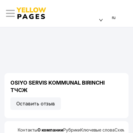
ru
OSIYO SERVIS KOMMUNAL BIRINCHI
ТЧСЖ
Оставить отзыв
Контакты
О компании
Рубрики
Ключевые слова
Схема п