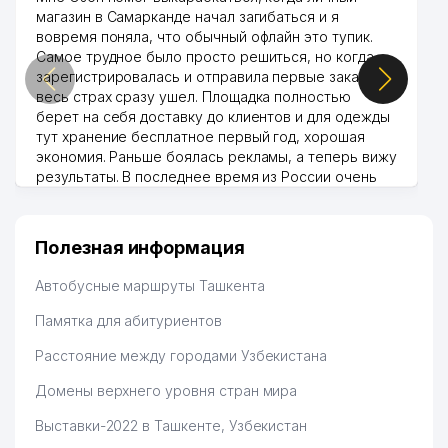
магазин в Самарканде начал загибаться и я
вовремя поняла, что обычный офлайн это тупик.
Самое трудное было просто решиться, но когда
зарегистрировалась и отправила первые заказы,
весь страх сразу ушел. Площадка полностью
берет на себя доставку до клиентов и для одежды
тут хранение бесплатное первый год, хорошая
экономия. Раньше боялась рекламы, а теперь вижу
результаты. В последнее время из России очень
много заказывают, а вначале только по
Узбекистану брали, но вяло. Удалось раскрутиться,
дальше развиваюсь потихоньку😊
Полезная информация
Hamida 03.08.2026 12:45:39
Автобусные маршруты Ташкента
Памятка для абитуриентов
Расстояние между городами Узбекистана
Домены верхнего уровня стран мира
Выставки-2022 в Ташкенте, Узбекистан