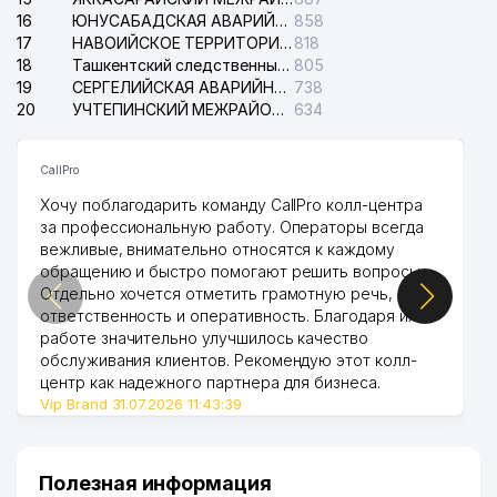
16
ЮНУСАБАДСКАЯ АВАРИЙНАЯ СЛУЖБА ЭЛЕКТРОСЕТИ
858
17
НАВОИЙСКОЕ ТЕРРИТОРИАЛЬНОЕ ПРЕДПРИЯТИЕ ЭЛЕКТРОСЕТИ АО
818
18
Ташкентский следственный изолятор
805
19
СЕРГЕЛИЙСКАЯ АВАРИЙНАЯ СЛУЖБА ЭЛЕКТРОСЕТИ
738
20
УЧТЕПИНСКИЙ МЕЖРАЙОННЫЙ СУД ПО ГРАЖДАНСКИМ ДЕЛАМ
634
CallPro
Хочу поблагодарить команду CallPro колл-центра
за профессиональную работу. Операторы всегда
вежливые, внимательно относятся к каждому
обращению и быстро помогают решить вопросы.
Отдельно хочется отметить грамотную речь,
ответственность и оперативность. Благодаря их
работе значительно улучшилось качество
обслуживания клиентов. Рекомендую этот колл-
центр как надежного партнера для бизнеса.
Vip Brand 31.07.2026 11:43:39
Полезная информация