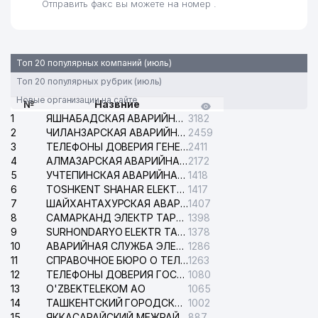
Отправить факс вы можете на номер .
Топ 20 популярных компаний (июль)
Топ 20 популярных рубрик (июль)
Новые организации на сайте
№
Назвние
1
ЯШНАБАДСКАЯ АВАРИЙНАЯ СЛУЖБА ЭЛЕКТРОСЕТИ
3182
2
ЧИЛАНЗАРСКАЯ АВАРИЙНАЯ СЛУЖБА ЭЛЕКТРОСЕТИ
2459
3
ТЕЛЕФОНЫ ДОВЕРИЯ ГЕНЕРАЛЬНОЙ ПРОКУРАТУРЫ РЕСПУБЛИКИ УЗБЕКИСТАН
2411
4
АЛМАЗАРСКАЯ АВАРИЙНАЯ СЛУЖБА ЭЛЕКТРОСЕТИ
2172
5
УЧТЕПИНСКАЯ АВАРИЙНАЯ СЛУЖБА ЭЛЕКТРОСЕТИ
1418
6
TOSHKENT SHAHAR ELEKTR TARMOQLARI KORXONASI АО
1417
7
ШАЙХАНТАХУРСКАЯ АВАРИЙНАЯ СЛУЖБА ЭЛЕКТРОСЕТИ
1407
8
САМАРКАНД ЭЛЕКТР ТАРМОКЛАРИ АО
1398
9
SURHONDARYO ELEKTR TARMOKLARI АО
1378
10
АВАРИЙНАЯ СЛУЖБА ЭЛЕКТРОСЕТИ ТАШКЕНТСКОГО РАЙОНА
1286
11
СПРАВОЧНОЕ БЮРО О ТЕЛЕФОНАХ ОРГАНИЗАЦИЙ г. ТАШКЕНТА
1263
12
ТЕЛЕФОНЫ ДОВЕРИЯ ГОСУДАРСТВЕННОГО ЦЕНТРА ТЕСТИРОВАНИЯ
1080
13
O'ZBEKTELEKOM АО
1065
14
ТАШКЕНТСКИЙ ГОРОДСКОЙ СУД ПО ГРАЖДАНСКИМ ДЕЛАМ
1002
15
ЯККАСАРАЙСКИЙ МЕЖРАЙОННЫЙ СУД ПО ГРАЖДАНСКИМ ДЕЛАМ
887