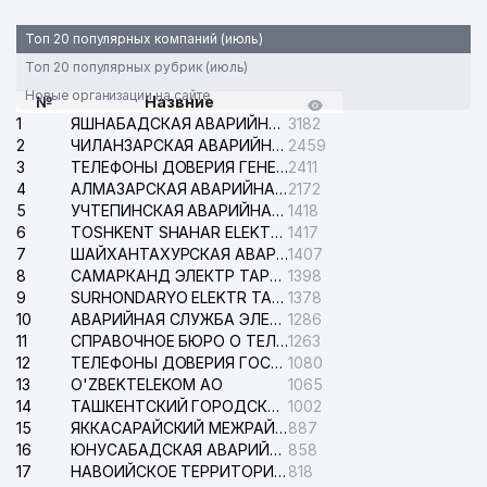
Топ 20 популярных компаний (июль)
Топ 20 популярных рубрик (июль)
Новые организации на сайте
№
Назвние
1
ЯШНАБАДСКАЯ АВАРИЙНАЯ СЛУЖБА ЭЛЕКТРОСЕТИ
3182
2
ЧИЛАНЗАРСКАЯ АВАРИЙНАЯ СЛУЖБА ЭЛЕКТРОСЕТИ
2459
3
ТЕЛЕФОНЫ ДОВЕРИЯ ГЕНЕРАЛЬНОЙ ПРОКУРАТУРЫ РЕСПУБЛИКИ УЗБЕКИСТАН
2411
4
АЛМАЗАРСКАЯ АВАРИЙНАЯ СЛУЖБА ЭЛЕКТРОСЕТИ
2172
5
УЧТЕПИНСКАЯ АВАРИЙНАЯ СЛУЖБА ЭЛЕКТРОСЕТИ
1418
6
TOSHKENT SHAHAR ELEKTR TARMOQLARI KORXONASI АО
1417
7
ШАЙХАНТАХУРСКАЯ АВАРИЙНАЯ СЛУЖБА ЭЛЕКТРОСЕТИ
1407
8
САМАРКАНД ЭЛЕКТР ТАРМОКЛАРИ АО
1398
9
SURHONDARYO ELEKTR TARMOKLARI АО
1378
10
АВАРИЙНАЯ СЛУЖБА ЭЛЕКТРОСЕТИ ТАШКЕНТСКОГО РАЙОНА
1286
11
СПРАВОЧНОЕ БЮРО О ТЕЛЕФОНАХ ОРГАНИЗАЦИЙ г. ТАШКЕНТА
1263
12
ТЕЛЕФОНЫ ДОВЕРИЯ ГОСУДАРСТВЕННОГО ЦЕНТРА ТЕСТИРОВАНИЯ
1080
13
O'ZBEKTELEKOM АО
1065
14
ТАШКЕНТСКИЙ ГОРОДСКОЙ СУД ПО ГРАЖДАНСКИМ ДЕЛАМ
1002
15
ЯККАСАРАЙСКИЙ МЕЖРАЙОННЫЙ СУД ПО ГРАЖДАНСКИМ ДЕЛАМ
887
16
ЮНУСАБАДСКАЯ АВАРИЙНАЯ СЛУЖБА ЭЛЕКТРОСЕТИ
858
17
НАВОИЙСКОЕ ТЕРРИТОРИАЛЬНОЕ ПРЕДПРИЯТИЕ ЭЛЕКТРОСЕТИ АО
818