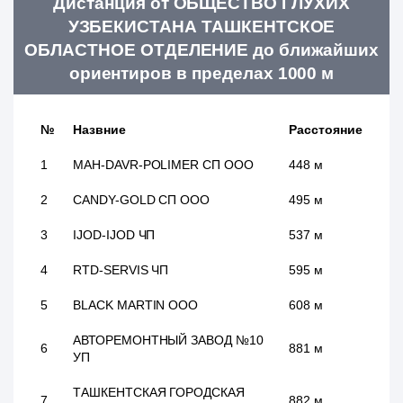
Дистанция от ОБЩЕСТВО ГЛУХИХ
УЗБЕКИСТАНА ТАШКЕНТСКОЕ
ОБЛАСТНОЕ ОТДЕЛЕНИЕ до ближайших
ориентиров в пределах 1000 м
№
Назвние
Расстояние
1
MAH-DAVR-POLIMER СП ООО
448 м
2
CANDY-GOLD СП ООО
495 м
3
IJOD-IJOD ЧП
537 м
4
RTD-SERVIS ЧП
595 м
5
BLACK MARTIN ООО
608 м
АВТОРЕМОНТНЫЙ ЗАВОД №10
6
881 м
УП
ТАШКЕНТСКАЯ ГОРОДСКАЯ
7
882 м