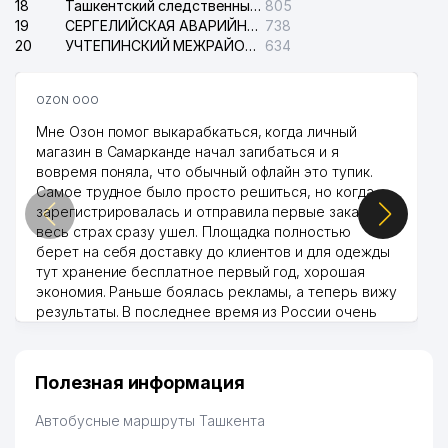
18
Ташкентский следственный изолятор
805
19
СЕРГЕЛИЙСКАЯ АВАРИЙНАЯ СЛУЖБА ЭЛЕКТРОСЕТИ
738
20
УЧТЕПИНСКИЙ МЕЖРАЙОННЫЙ СУД ПО ГРАЖДАНСКИМ ДЕЛАМ
634
OZON ООО
Мне Озон помог выкарабкаться, когда личный
магазин в Самарканде начал загибаться и я
вовремя поняла, что обычный офлайн это тупик.
Самое трудное было просто решиться, но когда
зарегистрировалась и отправила первые заказы,
весь страх сразу ушел. Площадка полностью
берет на себя доставку до клиентов и для одежды
тут хранение бесплатное первый год, хорошая
экономия. Раньше боялась рекламы, а теперь вижу
результаты. В последнее время из России очень
много заказывают, а вначале только по
Узбекистану брали, но вяло. Удалось раскрутиться,
дальше развиваюсь потихоньку😊
Полезная информация
Hamida 03.08.2026 12:45:39
Автобусные маршруты Ташкента