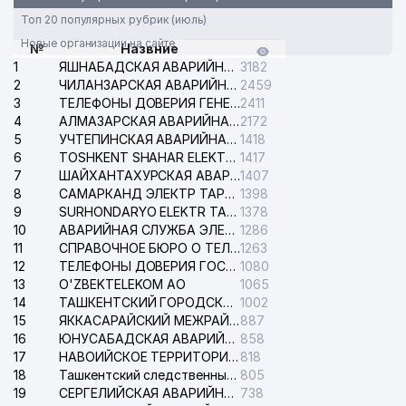
Топ 20 популярных рубрик (июль)
Новые организации на сайте
№
Назвние
1
ЯШНАБАДСКАЯ АВАРИЙНАЯ СЛУЖБА ЭЛЕКТРОСЕТИ
3182
2
ЧИЛАНЗАРСКАЯ АВАРИЙНАЯ СЛУЖБА ЭЛЕКТРОСЕТИ
2459
3
ТЕЛЕФОНЫ ДОВЕРИЯ ГЕНЕРАЛЬНОЙ ПРОКУРАТУРЫ РЕСПУБЛИКИ УЗБЕКИСТАН
2411
4
АЛМАЗАРСКАЯ АВАРИЙНАЯ СЛУЖБА ЭЛЕКТРОСЕТИ
2172
5
УЧТЕПИНСКАЯ АВАРИЙНАЯ СЛУЖБА ЭЛЕКТРОСЕТИ
1418
6
TOSHKENT SHAHAR ELEKTR TARMOQLARI KORXONASI АО
1417
7
ШАЙХАНТАХУРСКАЯ АВАРИЙНАЯ СЛУЖБА ЭЛЕКТРОСЕТИ
1407
8
САМАРКАНД ЭЛЕКТР ТАРМОКЛАРИ АО
1398
9
SURHONDARYO ELEKTR TARMOKLARI АО
1378
10
АВАРИЙНАЯ СЛУЖБА ЭЛЕКТРОСЕТИ ТАШКЕНТСКОГО РАЙОНА
1286
11
СПРАВОЧНОЕ БЮРО О ТЕЛЕФОНАХ ОРГАНИЗАЦИЙ г. ТАШКЕНТА
1263
12
ТЕЛЕФОНЫ ДОВЕРИЯ ГОСУДАРСТВЕННОГО ЦЕНТРА ТЕСТИРОВАНИЯ
1080
13
O'ZBEKTELEKOM АО
1065
14
ТАШКЕНТСКИЙ ГОРОДСКОЙ СУД ПО ГРАЖДАНСКИМ ДЕЛАМ
1002
15
ЯККАСАРАЙСКИЙ МЕЖРАЙОННЫЙ СУД ПО ГРАЖДАНСКИМ ДЕЛАМ
887
16
ЮНУСАБАДСКАЯ АВАРИЙНАЯ СЛУЖБА ЭЛЕКТРОСЕТИ
858
17
НАВОИЙСКОЕ ТЕРРИТОРИАЛЬНОЕ ПРЕДПРИЯТИЕ ЭЛЕКТРОСЕТИ АО
818
18
Ташкентский следственный изолятор
805
19
СЕРГЕЛИЙСКАЯ АВАРИЙНАЯ СЛУЖБА ЭЛЕКТРОСЕТИ
738