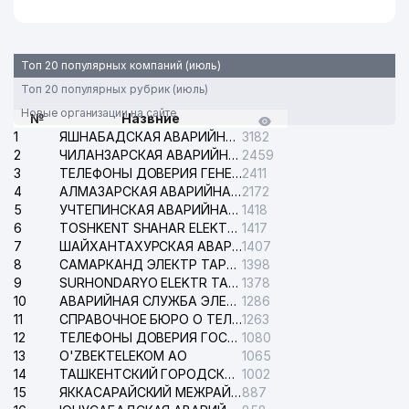
Топ 20 популярных компаний (июль)
Топ 20 популярных рубрик (июль)
Новые организации на сайте
№
Назвние
1
ЯШНАБАДСКАЯ АВАРИЙНАЯ СЛУЖБА ЭЛЕКТРОСЕТИ
3182
2
ЧИЛАНЗАРСКАЯ АВАРИЙНАЯ СЛУЖБА ЭЛЕКТРОСЕТИ
2459
3
ТЕЛЕФОНЫ ДОВЕРИЯ ГЕНЕРАЛЬНОЙ ПРОКУРАТУРЫ РЕСПУБЛИКИ УЗБЕКИСТАН
2411
4
АЛМАЗАРСКАЯ АВАРИЙНАЯ СЛУЖБА ЭЛЕКТРОСЕТИ
2172
5
УЧТЕПИНСКАЯ АВАРИЙНАЯ СЛУЖБА ЭЛЕКТРОСЕТИ
1418
6
TOSHKENT SHAHAR ELEKTR TARMOQLARI KORXONASI АО
1417
7
ШАЙХАНТАХУРСКАЯ АВАРИЙНАЯ СЛУЖБА ЭЛЕКТРОСЕТИ
1407
8
САМАРКАНД ЭЛЕКТР ТАРМОКЛАРИ АО
1398
9
SURHONDARYO ELEKTR TARMOKLARI АО
1378
10
АВАРИЙНАЯ СЛУЖБА ЭЛЕКТРОСЕТИ ТАШКЕНТСКОГО РАЙОНА
1286
11
СПРАВОЧНОЕ БЮРО О ТЕЛЕФОНАХ ОРГАНИЗАЦИЙ г. ТАШКЕНТА
1263
12
ТЕЛЕФОНЫ ДОВЕРИЯ ГОСУДАРСТВЕННОГО ЦЕНТРА ТЕСТИРОВАНИЯ
1080
13
O'ZBEKTELEKOM АО
1065
14
ТАШКЕНТСКИЙ ГОРОДСКОЙ СУД ПО ГРАЖДАНСКИМ ДЕЛАМ
1002
15
ЯККАСАРАЙСКИЙ МЕЖРАЙОННЫЙ СУД ПО ГРАЖДАНСКИМ ДЕЛАМ
887