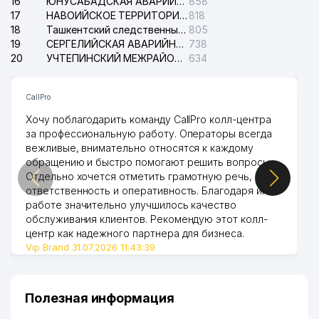
16
ЮНУСАБАДСКАЯ АВАРИЙНАЯ СЛУЖБА ЭЛЕКТРОСЕТИ
858
17
НАВОИЙСКОЕ ТЕРРИТОРИАЛЬНОЕ ПРЕДПРИЯТИЕ ЭЛЕКТРОСЕТИ АО
818
18
Ташкентский следственный изолятор
805
19
СЕРГЕЛИЙСКАЯ АВАРИЙНАЯ СЛУЖБА ЭЛЕКТРОСЕТИ
738
20
УЧТЕПИНСКИЙ МЕЖРАЙОННЫЙ СУД ПО ГРАЖДАНСКИМ ДЕЛАМ
634
CallPro
Хочу поблагодарить команду CallPro колл-центра
за профессиональную работу. Операторы всегда
вежливые, внимательно относятся к каждому
обращению и быстро помогают решить вопросы.
Отдельно хочется отметить грамотную речь,
ответственность и оперативность. Благодаря их
работе значительно улучшилось качество
обслуживания клиентов. Рекомендую этот колл-
центр как надежного партнера для бизнеса.
Vip Brand 31.07.2026 11:43:39
Полезная информация