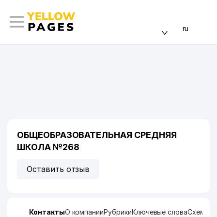
ru
ОБЩЕОБРАЗОВАТЕЛЬНАЯ СРЕДНЯЯ
ШКОЛА №268
Оставить отзыв
Контакты
О компании
Рубрики
Ключевые слова
Схема п