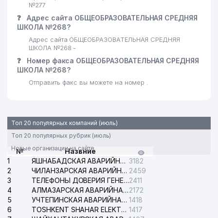
№277
❓
Адрес сайта ОБЩЕОБРАЗОВАТЕЛЬНАЯ СРЕДНЯЯ
ШКОЛА №268?
Адрес сайта ОБЩЕОБРАЗОВАТЕЛЬНАЯ СРЕДНЯЯ
ШКОЛА №268 -
❓
Номер факса ОБЩЕОБРАЗОВАТЕЛЬНАЯ СРЕДНЯЯ
ШКОЛА №268?
Отправить факс вы можете на номер .
Топ 20 популярных компаний (июль)
Топ 20 популярных рубрик (июль)
Новые организации на сайте
№
Назвние
1
ЯШНАБАДСКАЯ АВАРИЙНАЯ СЛУЖБА ЭЛЕКТРОСЕТИ
3182
2
ЧИЛАНЗАРСКАЯ АВАРИЙНАЯ СЛУЖБА ЭЛЕКТРОСЕТИ
2459
3
ТЕЛЕФОНЫ ДОВЕРИЯ ГЕНЕРАЛЬНОЙ ПРОКУРАТУРЫ РЕСПУБЛИКИ УЗБЕКИСТАН
2411
4
АЛМАЗАРСКАЯ АВАРИЙНАЯ СЛУЖБА ЭЛЕКТРОСЕТИ
2172
5
УЧТЕПИНСКАЯ АВАРИЙНАЯ СЛУЖБА ЭЛЕКТРОСЕТИ
1418
6
TOSHKENT SHAHAR ELEKTR TARMOQLARI KORXONASI АО
1417