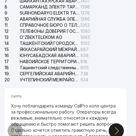
7
ШАЙХАНТАХУРСКАЯ АВАРИЙНАЯ СЛУЖБА ЭЛЕКТРОСЕТИ
1407
8
САМАРКАНД ЭЛЕКТР ТАРМОКЛАРИ АО
1398
9
SURHONDARYO ELEKTR TARMOKLARI АО
1378
10
АВАРИЙНАЯ СЛУЖБА ЭЛЕКТРОСЕТИ ТАШКЕНТСКОГО РАЙОНА
1286
11
СПРАВОЧНОЕ БЮРО О ТЕЛЕФОНАХ ОРГАНИЗАЦИЙ г. ТАШКЕНТА
1263
12
ТЕЛЕФОНЫ ДОВЕРИЯ ГОСУДАРСТВЕННОГО ЦЕНТРА ТЕСТИРОВАНИЯ
1080
13
O'ZBEKTELEKOM АО
1065
14
ТАШКЕНТСКИЙ ГОРОДСКОЙ СУД ПО ГРАЖДАНСКИМ ДЕЛАМ
1002
15
ЯККАСАРАЙСКИЙ МЕЖРАЙОННЫЙ СУД ПО ГРАЖДАНСКИМ ДЕЛАМ
887
16
ЮНУСАБАДСКАЯ АВАРИЙНАЯ СЛУЖБА ЭЛЕКТРОСЕТИ
858
17
НАВОИЙСКОЕ ТЕРРИТОРИАЛЬНОЕ ПРЕДПРИЯТИЕ ЭЛЕКТРОСЕТИ АО
818
18
Ташкентский следственный изолятор
805
19
СЕРГЕЛИЙСКАЯ АВАРИЙНАЯ СЛУЖБА ЭЛЕКТРОСЕТИ
738
20
УЧТЕПИНСКИЙ МЕЖРАЙОННЫЙ СУД ПО ГРАЖДАНСКИМ ДЕЛАМ
634
CallPro
Хочу поблагодарить команду CallPro колл-центра
за профессиональную работу. Операторы всегда
вежливые, внимательно относятся к каждому
обращению и быстро помогают решить вопросы.
Отдельно хочется отметить грамотную речь,