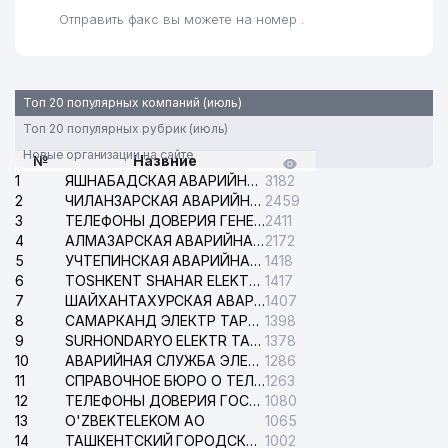
Отправить факс вы можете на номер .
Топ 20 популярных компаний (июль)
Топ 20 популярных рубрик (июль)
Новые организации на сайте
№
Назвние
1
ЯШНАБАДСКАЯ АВАРИЙНАЯ СЛУЖБА ЭЛЕКТРОСЕТИ
3182
2
ЧИЛАНЗАРСКАЯ АВАРИЙНАЯ СЛУЖБА ЭЛЕКТРОСЕТИ
2459
3
ТЕЛЕФОНЫ ДОВЕРИЯ ГЕНЕРАЛЬНОЙ ПРОКУРАТУРЫ РЕСПУБЛИКИ УЗБЕКИСТАН
2411
4
АЛМАЗАРСКАЯ АВАРИЙНАЯ СЛУЖБА ЭЛЕКТРОСЕТИ
2172
5
УЧТЕПИНСКАЯ АВАРИЙНАЯ СЛУЖБА ЭЛЕКТРОСЕТИ
1418
6
TOSHKENT SHAHAR ELEKTR TARMOQLARI KORXONASI АО
1417
7
ШАЙХАНТАХУРСКАЯ АВАРИЙНАЯ СЛУЖБА ЭЛЕКТРОСЕТИ
1407
8
САМАРКАНД ЭЛЕКТР ТАРМОКЛАРИ АО
1398
9
SURHONDARYO ELEKTR TARMOKLARI АО
1378
10
АВАРИЙНАЯ СЛУЖБА ЭЛЕКТРОСЕТИ ТАШКЕНТСКОГО РАЙОНА
1286
11
СПРАВОЧНОЕ БЮРО О ТЕЛЕФОНАХ ОРГАНИЗАЦИЙ г. ТАШКЕНТА
1263
12
ТЕЛЕФОНЫ ДОВЕРИЯ ГОСУДАРСТВЕННОГО ЦЕНТРА ТЕСТИРОВАНИЯ
1080
13
O'ZBEKTELEKOM АО
1065
14
ТАШКЕНТСКИЙ ГОРОДСКОЙ СУД ПО ГРАЖДАНСКИМ ДЕЛАМ
1002