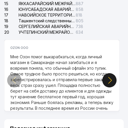
15
ЯККАСАРАЙСКИЙ МЕЖРАЙОННЫЙ СУД ПО ГРАЖДАНСКИМ ДЕЛАМ
887
16
ЮНУСАБАДСКАЯ АВАРИЙНАЯ СЛУЖБА ЭЛЕКТРОСЕТИ
858
17
НАВОИЙСКОЕ ТЕРРИТОРИАЛЬНОЕ ПРЕДПРИЯТИЕ ЭЛЕКТРОСЕТИ АО
818
18
Ташкентский следственный изолятор
805
19
СЕРГЕЛИЙСКАЯ АВАРИЙНАЯ СЛУЖБА ЭЛЕКТРОСЕТИ
738
20
УЧТЕПИНСКИЙ МЕЖРАЙОННЫЙ СУД ПО ГРАЖДАНСКИМ ДЕЛАМ
634
OZON ООО
Мне Озон помог выкарабкаться, когда личный
магазин в Самарканде начал загибаться и я
вовремя поняла, что обычный офлайн это тупик.
Самое трудное было просто решиться, но когда
зарегистрировалась и отправила первые заказы,
весь страх сразу ушел. Площадка полностью
берет на себя доставку до клиентов и для одежды
тут хранение бесплатное первый год, хорошая
экономия. Раньше боялась рекламы, а теперь вижу
результаты. В последнее время из России очень
много заказывают, а вначале только по
Узбекистану брали, но вяло. Удалось раскрутиться,
дальше развиваюсь потихоньку😊