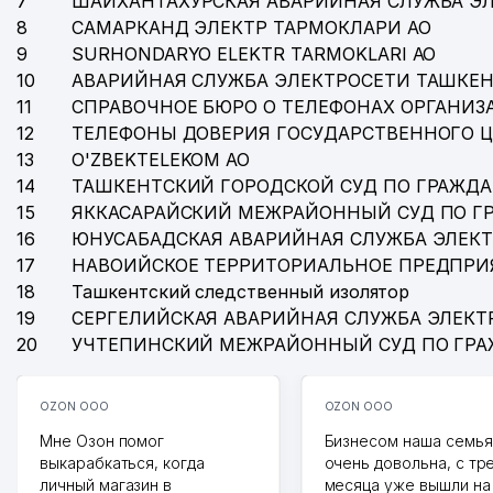
7
ШАЙХАНТАХУРСКАЯ АВАРИЙНАЯ СЛУЖБА Э
8
САМАРКАНД ЭЛЕКТР ТАРМОКЛАРИ АО
9
SURHONDARYO ELEKTR TARMOKLARI АО
10
АВАРИЙНАЯ СЛУЖБА ЭЛЕКТРОСЕТИ ТАШКЕН
11
СПРАВОЧНОЕ БЮРО О ТЕЛЕФОНАХ ОРГАНИЗА
12
ТЕЛЕФОНЫ ДОВЕРИЯ ГОСУДАРСТВЕННОГО 
13
O'ZBEKTELEKOM АО
14
ТАШКЕНТСКИЙ ГОРОДСКОЙ СУД ПО ГРАЖД
15
ЯККАСАРАЙСКИЙ МЕЖРАЙОННЫЙ СУД ПО Г
16
ЮНУСАБАДСКАЯ АВАРИЙНАЯ СЛУЖБА ЭЛЕК
17
НАВОИЙСКОЕ ТЕРРИТОРИАЛЬНОЕ ПРЕДПРИ
18
Ташкентский следственный изолятор
19
СЕРГЕЛИЙСКАЯ АВАРИЙНАЯ СЛУЖБА ЭЛЕКТ
20
УЧТЕПИНСКИЙ МЕЖРАЙОННЫЙ СУД ПО ГР
OZON ООО
OZON ООО
Мне Озон помог
Бизнесом наша семья
выкарабкаться, когда
очень довольна, с тр
личный магазин в
месяца уже вышли на