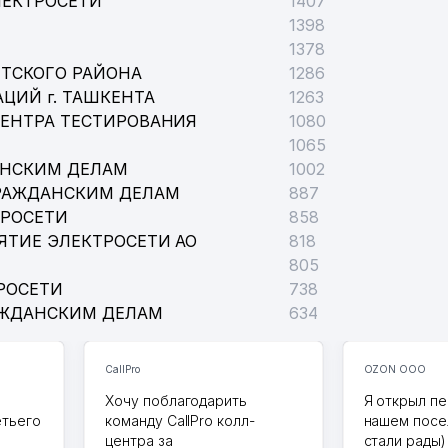
ЛЕКТРОСЕТИ
1407
1398
1378
ТСКОГО РАЙОНА
1286
ЦИЙ г. ТАШКЕНТА
1263
ЦЕНТРА ТЕСТИРОВАНИЯ
1080
1065
АНСКИМ ДЕЛАМ
1002
РАЖДАНСКИМ ДЕЛАМ
887
ТРОСЕТИ
858
ЯТИЕ ЭЛЕКТРОСЕТИ АО
818
805
РОСЕТИ
738
АЖДАНСКИМ ДЕЛАМ
634
CallPro
OZON ООО
Хочу поблагодарить
Я открыл пе
етьего
команду CallPro колл-
нашем посе
центра за
стали рады)