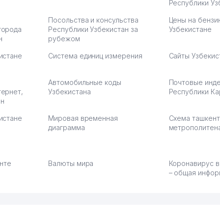
Республики Уз
Посольства и консульства
Цены на бензи
города
Республики Узбекистан за
Узбекистане
н
рубежом
истане
Система единиц измерения
Сайты Узбекис
Автомобильные коды
Почтовые инд
тернет,
Узбекистана
Республики Ка
ан
истане
Мировая временная
Схема ташкент
диаграмма
метрополитен
енте
Валюты мира
Коронавирус в
– общая инфор