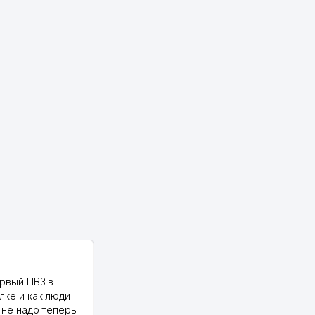
PALMA TEXTILE
рвый ПВЗ в
Yellowpages juda tez, aniq,
лке и как люди
qulay va sifatlik ishlaydi.
 не надо теперь
respect