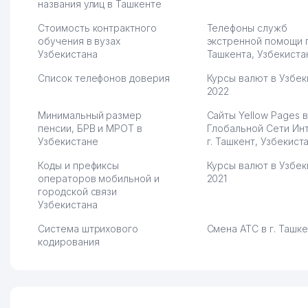
раскрутиться, дальше
названия улиц в Ташкенте
развиваюсь потихоньку😊
Стоимость контрактного
Телефоны служб
Hamida 03.08.2026 12:45:39
обучения в вузах
экстренной помощи 
Узбекистана
Ташкента, Узбекиста
Список телефонов доверия
Курсы валют в Узбек
2022
Минимальный размер
Сайты Yellow Pages в
пенсии, БРВ и МРОТ в
Глобальной Сети Ин
Узбекистане
г. Ташкент, Узбекист
Коды и префиксы
Курсы валют в Узбек
операторов мобильной и
2021
городской связи
Узбекистана
Система штрихового
Смена АТС в г. Ташк
кодирования