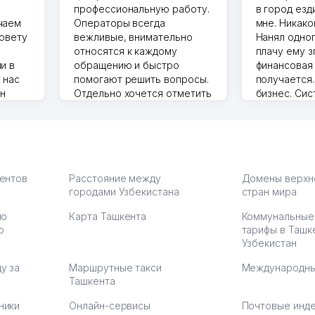
профессиональную работу.
в город езд
чаем
Операторы всегда
мне. Никако
совету
вежливые, внимательно
Нанял одног
относятся к каждому
плачу ему з
и в
обращению и быстро
финансовая
 нас
помогают решить вопросы.
получается
ин
Отдельно хочется отметить
бизнес. Си
грамотную речь,
сама делает
то в 2
ответственность и
Другой кон
учку.
оперативность. Благодаря
поселке вря
чехлы
их работе значительно
потому что 
а,
улучшилось качество
Озона для У
что
обслуживания клиентов.
тут у нас у
иентов
Расстояние между
Домены верхн
городами Узбекистана
Рекомендую этот колл-
стран мира
Выгодное д
36
центр как надежного
спокойное.
по
Карта Ташкента
Коммунальные
партнера для бизнеса.
Марат 27.07.
ю
тарифы в Ташк
Vip Brand 31.07.2026 11:43:39
Узбекистан
у за
Маршрутные такси
Международны
Ташкента
ники
Онлайн-сервисы
Почтовые инд