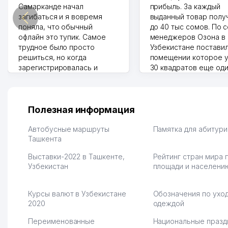
Самарканде начал
прибыль. За каждый
загибаться и я вовремя
выданный товар полу
поняла, что обычный
до 40 тыс сомов. По 
офлайн это тупик. Самое
менеджеров Озона в
трудное было просто
Узбекистане поставил
решиться, но когда
помещении которое у
зарегистрировалась и
30 квадратов еще од
отправила первые заказы,
прилавок под второй
весь страх сразу ушел.
бизнес. Так можно и э
Площадка полностью берет
раза увеличивает выр
на себя доставку до
Второй бизнес у нас 
Полезная информация
клиентов и для одежды тут
для телефонов, стекл
хранение бесплатное
мышки и вообще все 
Автобусные маршруты
Памятка для абитур
первый год, хорошая
Ташкента
людям часто надо
экономия. Раньше боялась
Камат 31.07.2026 17:50:
Выставки-2022 в Ташкенте,
Рейтинг стран мира 
рекламы, а теперь вижу
Узбекистан
площади и населени
результаты. В последнее
время из России очень
много заказывают, а
Курсы валют в Узбекистане
Обозначения по уход
вначале только по
2020
одеждой
Узбекистану брали, но
вяло. Удалось
Переименованные
Национальные празд