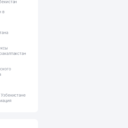
бекистан
н в
тана
ексы
ракалпакстан
ского
а
 Узбекистане
мация