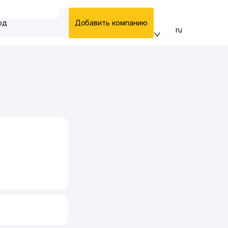
од
Добавить компанию
ru