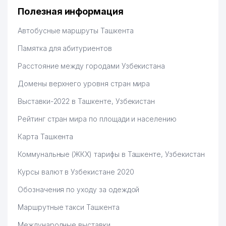
дальше развиваюсь потихоньку😊
Полезная информация
Hamida 03.08.2026 12:45:39
Автобусные маршруты Ташкента
Памятка для абитуриентов
Расстояние между городами Узбекистана
Домены верхнего уровня стран мира
Выставки-2022 в Ташкенте, Узбекистан
Рейтинг стран мира по площади и населению
Карта Ташкента
Коммунальные (ЖКХ) тарифы в Ташкенте, Узбекистан
Курсы валют в Узбекистане 2020
Обозначения по уходу за одеждой
Маршрутные такси Ташкента
Международные выставки