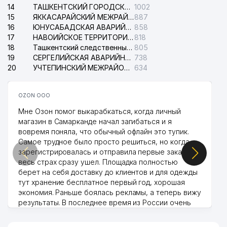
14
ТАШКЕНТСКИЙ ГОРОДСКОЙ СУД ПО ГРАЖДАНСКИМ ДЕЛАМ
1002
15
ЯККАСАРАЙСКИЙ МЕЖРАЙОННЫЙ СУД ПО ГРАЖДАНСКИМ ДЕЛАМ
887
16
ЮНУСАБАДСКАЯ АВАРИЙНАЯ СЛУЖБА ЭЛЕКТРОСЕТИ
858
17
НАВОИЙСКОЕ ТЕРРИТОРИАЛЬНОЕ ПРЕДПРИЯТИЕ ЭЛЕКТРОСЕТИ АО
818
18
Ташкентский следственный изолятор
805
19
СЕРГЕЛИЙСКАЯ АВАРИЙНАЯ СЛУЖБА ЭЛЕКТРОСЕТИ
738
20
УЧТЕПИНСКИЙ МЕЖРАЙОННЫЙ СУД ПО ГРАЖДАНСКИМ ДЕЛАМ
634
OZON ООО
Мне Озон помог выкарабкаться, когда личный
магазин в Самарканде начал загибаться и я
вовремя поняла, что обычный офлайн это тупик.
Самое трудное было просто решиться, но когда
зарегистрировалась и отправила первые заказы,
весь страх сразу ушел. Площадка полностью
берет на себя доставку до клиентов и для одежды
тут хранение бесплатное первый год, хорошая
экономия. Раньше боялась рекламы, а теперь вижу
результаты. В последнее время из России очень
много заказывают, а вначале только по
Узбекистану брали, но вяло. Удалось раскрутиться,