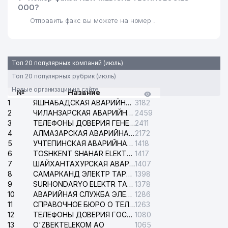
ООО?
Отправить факс вы можете на номер .
Топ 20 популярных компаний (июль)
Топ 20 популярных рубрик (июль)
Новые организации на сайте
№
Назвние
1
ЯШНАБАДСКАЯ АВАРИЙНАЯ СЛУЖБА ЭЛЕКТРОСЕТИ
3182
2
ЧИЛАНЗАРСКАЯ АВАРИЙНАЯ СЛУЖБА ЭЛЕКТРОСЕТИ
2459
3
ТЕЛЕФОНЫ ДОВЕРИЯ ГЕНЕРАЛЬНОЙ ПРОКУРАТУРЫ РЕСПУБЛИКИ УЗБЕКИСТАН
2411
4
АЛМАЗАРСКАЯ АВАРИЙНАЯ СЛУЖБА ЭЛЕКТРОСЕТИ
2172
5
УЧТЕПИНСКАЯ АВАРИЙНАЯ СЛУЖБА ЭЛЕКТРОСЕТИ
1418
6
TOSHKENT SHAHAR ELEKTR TARMOQLARI KORXONASI АО
1417
7
ШАЙХАНТАХУРСКАЯ АВАРИЙНАЯ СЛУЖБА ЭЛЕКТРОСЕТИ
1407
8
САМАРКАНД ЭЛЕКТР ТАРМОКЛАРИ АО
1398
9
SURHONDARYO ELEKTR TARMOKLARI АО
1378
10
АВАРИЙНАЯ СЛУЖБА ЭЛЕКТРОСЕТИ ТАШКЕНТСКОГО РАЙОНА
1286
11
СПРАВОЧНОЕ БЮРО О ТЕЛЕФОНАХ ОРГАНИЗАЦИЙ г. ТАШКЕНТА
1263
12
ТЕЛЕФОНЫ ДОВЕРИЯ ГОСУДАРСТВЕННОГО ЦЕНТРА ТЕСТИРОВАНИЯ
1080
13
O'ZBEKTELEKOM АО
1065