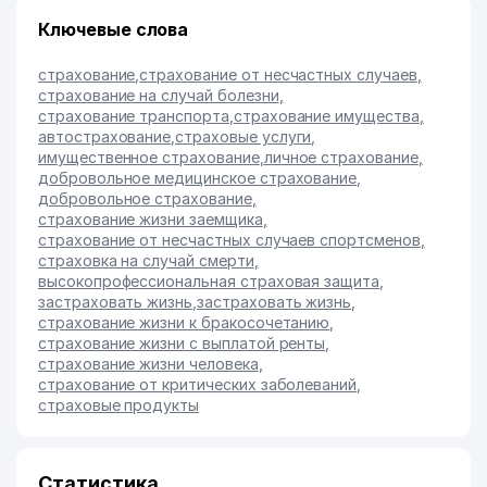
Ключевые слова
страхование
,
страхование от несчастных случаев
,
страхование на случай болезни
,
страхование транспорта
,
страхование имущества
,
автострахование
,
страховые услуги
,
имущественное страхование
,
личное страхование
,
добровольное медицинское страхование
,
добровольное страхование
,
cтрахование жизни заемщика
,
cтрахование от несчастных случаев спортсменов
,
cтраховка на случай смерти
,
высокопрофессиональная страховая защита
,
застраховать жизнь
,
застраховать жизнь
,
страхование жизни к бракосочетанию
,
страхование жизни с выплатой ренты
,
страхование жизни человека
,
страхование от критических заболеваний
,
страховые продукты
Статистика