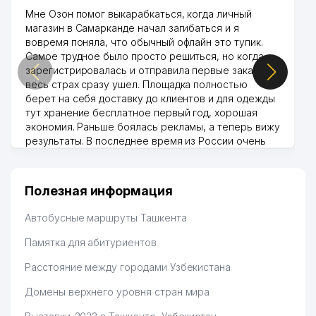
Мне Озон помог выкарабкаться, когда личный
магазин в Самарканде начал загибаться и я
вовремя поняла, что обычный офлайн это тупик.
Самое трудное было просто решиться, но когда
зарегистрировалась и отправила первые заказы,
весь страх сразу ушел. Площадка полностью
берет на себя доставку до клиентов и для одежды
тут хранение бесплатное первый год, хорошая
экономия. Раньше боялась рекламы, а теперь вижу
результаты. В последнее время из России очень
много заказывают, а вначале только по
Узбекистану брали, но вяло. Удалось раскрутиться,
дальше развиваюсь потихоньку😊
Полезная информация
Hamida 03.08.2026 12:45:39
Автобусные маршруты Ташкента
Памятка для абитуриентов
Расстояние между городами Узбекистана
Домены верхнего уровня стран мира