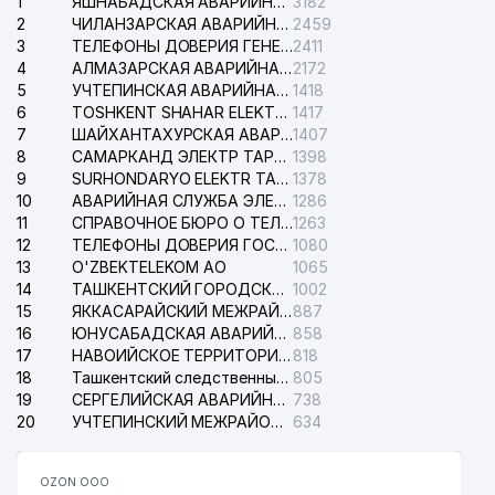
1
ЯШНАБАДСКАЯ АВАРИЙНАЯ СЛУЖБА ЭЛЕКТРОСЕТИ
3182
2
ЧИЛАНЗАРСКАЯ АВАРИЙНАЯ СЛУЖБА ЭЛЕКТРОСЕТИ
2459
3
ТЕЛЕФОНЫ ДОВЕРИЯ ГЕНЕРАЛЬНОЙ ПРОКУРАТУРЫ РЕСПУБЛИКИ УЗБЕКИСТАН
2411
4
АЛМАЗАРСКАЯ АВАРИЙНАЯ СЛУЖБА ЭЛЕКТРОСЕТИ
2172
5
УЧТЕПИНСКАЯ АВАРИЙНАЯ СЛУЖБА ЭЛЕКТРОСЕТИ
1418
6
TOSHKENT SHAHAR ELEKTR TARMOQLARI KORXONASI АО
1417
7
ШАЙХАНТАХУРСКАЯ АВАРИЙНАЯ СЛУЖБА ЭЛЕКТРОСЕТИ
1407
8
САМАРКАНД ЭЛЕКТР ТАРМОКЛАРИ АО
1398
9
SURHONDARYO ELEKTR TARMOKLARI АО
1378
10
АВАРИЙНАЯ СЛУЖБА ЭЛЕКТРОСЕТИ ТАШКЕНТСКОГО РАЙОНА
1286
11
СПРАВОЧНОЕ БЮРО О ТЕЛЕФОНАХ ОРГАНИЗАЦИЙ г. ТАШКЕНТА
1263
12
ТЕЛЕФОНЫ ДОВЕРИЯ ГОСУДАРСТВЕННОГО ЦЕНТРА ТЕСТИРОВАНИЯ
1080
13
O'ZBEKTELEKOM АО
1065
14
ТАШКЕНТСКИЙ ГОРОДСКОЙ СУД ПО ГРАЖДАНСКИМ ДЕЛАМ
1002
15
ЯККАСАРАЙСКИЙ МЕЖРАЙОННЫЙ СУД ПО ГРАЖДАНСКИМ ДЕЛАМ
887
16
ЮНУСАБАДСКАЯ АВАРИЙНАЯ СЛУЖБА ЭЛЕКТРОСЕТИ
858
17
НАВОИЙСКОЕ ТЕРРИТОРИАЛЬНОЕ ПРЕДПРИЯТИЕ ЭЛЕКТРОСЕТИ АО
818
18
Ташкентский следственный изолятор
805
19
СЕРГЕЛИЙСКАЯ АВАРИЙНАЯ СЛУЖБА ЭЛЕКТРОСЕТИ
738
20
УЧТЕПИНСКИЙ МЕЖРАЙОННЫЙ СУД ПО ГРАЖДАНСКИМ ДЕЛАМ
634
OZON ООО