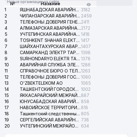
Новые организации на сайте
№
Назвние
1
ЯШНАБАДСКАЯ АВАРИЙНАЯ СЛУЖБА ЭЛЕКТРОСЕТИ
3182
2
ЧИЛАНЗАРСКАЯ АВАРИЙНАЯ СЛУЖБА ЭЛЕКТРОСЕТИ
2459
3
ТЕЛЕФОНЫ ДОВЕРИЯ ГЕНЕРАЛЬНОЙ ПРОКУРАТУРЫ РЕСПУБЛИКИ УЗБЕКИСТАН
2411
4
АЛМАЗАРСКАЯ АВАРИЙНАЯ СЛУЖБА ЭЛЕКТРОСЕТИ
2172
5
УЧТЕПИНСКАЯ АВАРИЙНАЯ СЛУЖБА ЭЛЕКТРОСЕТИ
1418
6
TOSHKENT SHAHAR ELEKTR TARMOQLARI KORXONASI АО
1417
7
ШАЙХАНТАХУРСКАЯ АВАРИЙНАЯ СЛУЖБА ЭЛЕКТРОСЕТИ
1407
8
САМАРКАНД ЭЛЕКТР ТАРМОКЛАРИ АО
1398
9
SURHONDARYO ELEKTR TARMOKLARI АО
1378
10
АВАРИЙНАЯ СЛУЖБА ЭЛЕКТРОСЕТИ ТАШКЕНТСКОГО РАЙОНА
1286
11
СПРАВОЧНОЕ БЮРО О ТЕЛЕФОНАХ ОРГАНИЗАЦИЙ г. ТАШКЕНТА
1263
12
ТЕЛЕФОНЫ ДОВЕРИЯ ГОСУДАРСТВЕННОГО ЦЕНТРА ТЕСТИРОВАНИЯ
1080
13
O'ZBEKTELEKOM АО
1065
14
ТАШКЕНТСКИЙ ГОРОДСКОЙ СУД ПО ГРАЖДАНСКИМ ДЕЛАМ
1002
15
ЯККАСАРАЙСКИЙ МЕЖРАЙОННЫЙ СУД ПО ГРАЖДАНСКИМ ДЕЛАМ
887
16
ЮНУСАБАДСКАЯ АВАРИЙНАЯ СЛУЖБА ЭЛЕКТРОСЕТИ
858
17
НАВОИЙСКОЕ ТЕРРИТОРИАЛЬНОЕ ПРЕДПРИЯТИЕ ЭЛЕКТРОСЕТИ АО
818
18
Ташкентский следственный изолятор
805
19
СЕРГЕЛИЙСКАЯ АВАРИЙНАЯ СЛУЖБА ЭЛЕКТРОСЕТИ
738
20
УЧТЕПИНСКИЙ МЕЖРАЙОННЫЙ СУД ПО ГРАЖДАНСКИМ ДЕЛАМ
634