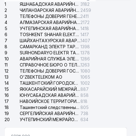
1
ЯШНАБАДСКАЯ АВАРИЙНАЯ СЛУЖБА ЭЛЕКТРОСЕТИ
3182
2
ЧИЛАНЗАРСКАЯ АВАРИЙНАЯ СЛУЖБА ЭЛЕКТРОСЕТИ
2459
3
ТЕЛЕФОНЫ ДОВЕРИЯ ГЕНЕРАЛЬНОЙ ПРОКУРАТУРЫ РЕСПУБЛИКИ УЗБЕКИСТАН
2411
4
АЛМАЗАРСКАЯ АВАРИЙНАЯ СЛУЖБА ЭЛЕКТРОСЕТИ
2172
5
УЧТЕПИНСКАЯ АВАРИЙНАЯ СЛУЖБА ЭЛЕКТРОСЕТИ
1418
6
TOSHKENT SHAHAR ELEKTR TARMOQLARI KORXONASI АО
1417
7
ШАЙХАНТАХУРСКАЯ АВАРИЙНАЯ СЛУЖБА ЭЛЕКТРОСЕТИ
1407
8
САМАРКАНД ЭЛЕКТР ТАРМОКЛАРИ АО
1398
9
SURHONDARYO ELEKTR TARMOKLARI АО
1378
10
АВАРИЙНАЯ СЛУЖБА ЭЛЕКТРОСЕТИ ТАШКЕНТСКОГО РАЙОНА
1286
11
СПРАВОЧНОЕ БЮРО О ТЕЛЕФОНАХ ОРГАНИЗАЦИЙ г. ТАШКЕНТА
1263
12
ТЕЛЕФОНЫ ДОВЕРИЯ ГОСУДАРСТВЕННОГО ЦЕНТРА ТЕСТИРОВАНИЯ
1080
13
O'ZBEKTELEKOM АО
1065
14
ТАШКЕНТСКИЙ ГОРОДСКОЙ СУД ПО ГРАЖДАНСКИМ ДЕЛАМ
1002
15
ЯККАСАРАЙСКИЙ МЕЖРАЙОННЫЙ СУД ПО ГРАЖДАНСКИМ ДЕЛАМ
887
16
ЮНУСАБАДСКАЯ АВАРИЙНАЯ СЛУЖБА ЭЛЕКТРОСЕТИ
858
17
НАВОИЙСКОЕ ТЕРРИТОРИАЛЬНОЕ ПРЕДПРИЯТИЕ ЭЛЕКТРОСЕТИ АО
818
18
Ташкентский следственный изолятор
805
19
СЕРГЕЛИЙСКАЯ АВАРИЙНАЯ СЛУЖБА ЭЛЕКТРОСЕТИ
738
20
УЧТЕПИНСКИЙ МЕЖРАЙОННЫЙ СУД ПО ГРАЖДАНСКИМ ДЕЛАМ
634