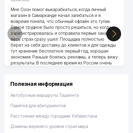
OZON ООО
Мне Озон помог выкарабкаться, когда личный
магазин в Самарканде начал загибаться и я
вовремя поняла, что обычный офлайн это тупик.
Самое трудное было просто решиться, но когда
зарегистрировалась и отправила первые заказы,
весь страх сразу ушел. Площадка полностью
берет на себя доставку до клиентов и для одежды
тут хранение бесплатное первый год, хорошая
экономия. Раньше боялась рекламы, а теперь вижу
результаты. В последнее время из России очень
много заказывают, а вначале только по
Узбекистану брали, но вяло. Удалось раскрутиться,
дальше развиваюсь потихоньку😊
Полезная информация
Hamida 03.08.2026 12:45:39
Автобусные маршруты Ташкента
Памятка для абитуриентов
Расстояние между городами Узбекистана
Домены верхнего уровня стран мира