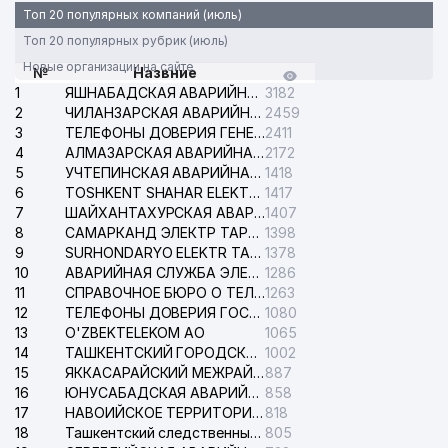
Топ 20 популярных компаний (июль)
Топ 20 популярных рубрик (июль)
Новые организации на сайте
№
Назвние
1
ЯШНАБАДСКАЯ АВАРИЙНАЯ СЛУЖБА ЭЛЕКТРОСЕТИ
3182
2
ЧИЛАНЗАРСКАЯ АВАРИЙНАЯ СЛУЖБА ЭЛЕКТРОСЕТИ
2459
3
ТЕЛЕФОНЫ ДОВЕРИЯ ГЕНЕРАЛЬНОЙ ПРОКУРАТУРЫ РЕСПУБЛИКИ УЗБЕКИСТАН
2411
4
АЛМАЗАРСКАЯ АВАРИЙНАЯ СЛУЖБА ЭЛЕКТРОСЕТИ
2172
5
УЧТЕПИНСКАЯ АВАРИЙНАЯ СЛУЖБА ЭЛЕКТРОСЕТИ
1418
6
TOSHKENT SHAHAR ELEKTR TARMOQLARI KORXONASI АО
1417
7
ШАЙХАНТАХУРСКАЯ АВАРИЙНАЯ СЛУЖБА ЭЛЕКТРОСЕТИ
1407
8
САМАРКАНД ЭЛЕКТР ТАРМОКЛАРИ АО
1398
9
SURHONDARYO ELEKTR TARMOKLARI АО
1378
10
АВАРИЙНАЯ СЛУЖБА ЭЛЕКТРОСЕТИ ТАШКЕНТСКОГО РАЙОНА
1286
11
СПРАВОЧНОЕ БЮРО О ТЕЛЕФОНАХ ОРГАНИЗАЦИЙ г. ТАШКЕНТА
1263
12
ТЕЛЕФОНЫ ДОВЕРИЯ ГОСУДАРСТВЕННОГО ЦЕНТРА ТЕСТИРОВАНИЯ
1080
13
O'ZBEKTELEKOM АО
1065
14
ТАШКЕНТСКИЙ ГОРОДСКОЙ СУД ПО ГРАЖДАНСКИМ ДЕЛАМ
1002
15
ЯККАСАРАЙСКИЙ МЕЖРАЙОННЫЙ СУД ПО ГРАЖДАНСКИМ ДЕЛАМ
887
16
ЮНУСАБАДСКАЯ АВАРИЙНАЯ СЛУЖБА ЭЛЕКТРОСЕТИ
858
17
НАВОИЙСКОЕ ТЕРРИТОРИАЛЬНОЕ ПРЕДПРИЯТИЕ ЭЛЕКТРОСЕТИ АО
818
18
Ташкентский следственный изолятор
805