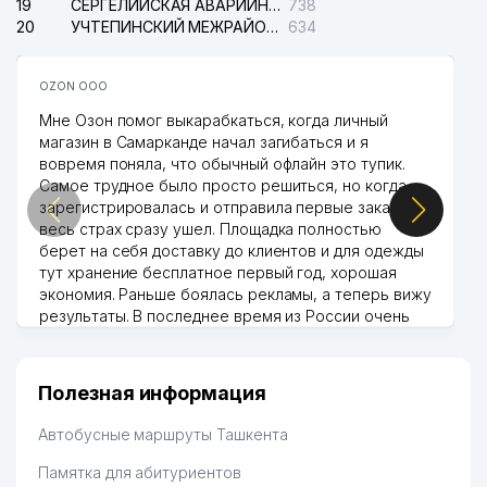
19
СЕРГЕЛИЙСКАЯ АВАРИЙНАЯ СЛУЖБА ЭЛЕКТРОСЕТИ
738
20
УЧТЕПИНСКИЙ МЕЖРАЙОННЫЙ СУД ПО ГРАЖДАНСКИМ ДЕЛАМ
634
OZON ООО
Мне Озон помог выкарабкаться, когда личный
магазин в Самарканде начал загибаться и я
вовремя поняла, что обычный офлайн это тупик.
Самое трудное было просто решиться, но когда
зарегистрировалась и отправила первые заказы,
весь страх сразу ушел. Площадка полностью
берет на себя доставку до клиентов и для одежды
тут хранение бесплатное первый год, хорошая
экономия. Раньше боялась рекламы, а теперь вижу
результаты. В последнее время из России очень
много заказывают, а вначале только по
Узбекистану брали, но вяло. Удалось раскрутиться,
дальше развиваюсь потихоньку😊
Полезная информация
Hamida 03.08.2026 12:45:39
Автобусные маршруты Ташкента
Памятка для абитуриентов