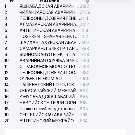
№
Назвние
1
ЯШНАБАДСКАЯ АВАРИЙНАЯ СЛУЖБА ЭЛЕКТРОСЕТИ
3182
2
ЧИЛАНЗАРСКАЯ АВАРИЙНАЯ СЛУЖБА ЭЛЕКТРОСЕТИ
2459
3
ТЕЛЕФОНЫ ДОВЕРИЯ ГЕНЕРАЛЬНОЙ ПРОКУРАТУРЫ РЕСПУБЛИКИ УЗБЕКИСТАН
2411
4
АЛМАЗАРСКАЯ АВАРИЙНАЯ СЛУЖБА ЭЛЕКТРОСЕТИ
2172
5
УЧТЕПИНСКАЯ АВАРИЙНАЯ СЛУЖБА ЭЛЕКТРОСЕТИ
1418
6
TOSHKENT SHAHAR ELEKTR TARMOQLARI KORXONASI АО
1417
7
ШАЙХАНТАХУРСКАЯ АВАРИЙНАЯ СЛУЖБА ЭЛЕКТРОСЕТИ
1407
8
САМАРКАНД ЭЛЕКТР ТАРМОКЛАРИ АО
1398
9
SURHONDARYO ELEKTR TARMOKLARI АО
1378
10
АВАРИЙНАЯ СЛУЖБА ЭЛЕКТРОСЕТИ ТАШКЕНТСКОГО РАЙОНА
1286
11
СПРАВОЧНОЕ БЮРО О ТЕЛЕФОНАХ ОРГАНИЗАЦИЙ г. ТАШКЕНТА
1263
12
ТЕЛЕФОНЫ ДОВЕРИЯ ГОСУДАРСТВЕННОГО ЦЕНТРА ТЕСТИРОВАНИЯ
1080
13
O'ZBEKTELEKOM АО
1065
14
ТАШКЕНТСКИЙ ГОРОДСКОЙ СУД ПО ГРАЖДАНСКИМ ДЕЛАМ
1002
15
ЯККАСАРАЙСКИЙ МЕЖРАЙОННЫЙ СУД ПО ГРАЖДАНСКИМ ДЕЛАМ
887
16
ЮНУСАБАДСКАЯ АВАРИЙНАЯ СЛУЖБА ЭЛЕКТРОСЕТИ
858
17
НАВОИЙСКОЕ ТЕРРИТОРИАЛЬНОЕ ПРЕДПРИЯТИЕ ЭЛЕКТРОСЕТИ АО
818
18
Ташкентский следственный изолятор
805
19
СЕРГЕЛИЙСКАЯ АВАРИЙНАЯ СЛУЖБА ЭЛЕКТРОСЕТИ
738
20
УЧТЕПИНСКИЙ МЕЖРАЙОННЫЙ СУД ПО ГРАЖДАНСКИМ ДЕЛАМ
634