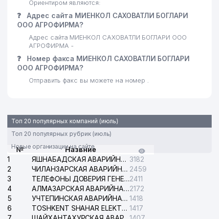
Ориентиром являются:
❓
Адрес сайта МИЕНКОЛ САХОВАТЛИ БОГЛАРИ
ООО АГРОФИРМА?
Адрес сайта МИЕНКОЛ САХОВАТЛИ БОГЛАРИ ООО
АГРОФИРМА -
❓
Номер факса МИЕНКОЛ САХОВАТЛИ БОГЛАРИ
ООО АГРОФИРМА?
Отправить факс вы можете на номер .
Топ 20 популярных компаний (июль)
Топ 20 популярных рубрик (июль)
Новые организации на сайте
№
Назвние
1
ЯШНАБАДСКАЯ АВАРИЙНАЯ СЛУЖБА ЭЛЕКТРОСЕТИ
3182
2
ЧИЛАНЗАРСКАЯ АВАРИЙНАЯ СЛУЖБА ЭЛЕКТРОСЕТИ
2459
3
ТЕЛЕФОНЫ ДОВЕРИЯ ГЕНЕРАЛЬНОЙ ПРОКУРАТУРЫ РЕСПУБЛИКИ УЗБЕКИСТАН
2411
4
АЛМАЗАРСКАЯ АВАРИЙНАЯ СЛУЖБА ЭЛЕКТРОСЕТИ
2172
5
УЧТЕПИНСКАЯ АВАРИЙНАЯ СЛУЖБА ЭЛЕКТРОСЕТИ
1418
6
TOSHKENT SHAHAR ELEKTR TARMOQLARI KORXONASI АО
1417
7
ШАЙХАНТАХУРСКАЯ АВАРИЙНАЯ СЛУЖБА ЭЛЕКТРОСЕТИ
1407