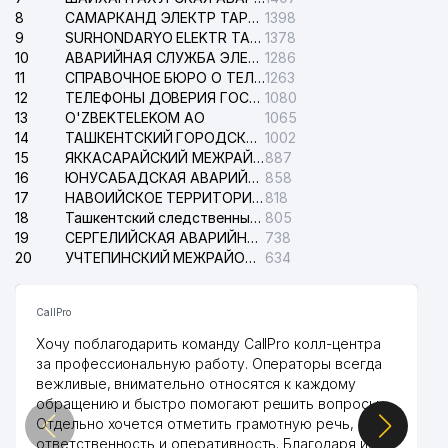
8
САМАРКАНД ЭЛЕКТР ТАРМОКЛАРИ АО
1398
9
SURHONDARYO ELEKTR TARMOKLARI АО
1378
10
АВАРИЙНАЯ СЛУЖБА ЭЛЕКТРОСЕТИ ТАШКЕНТСКОГО РАЙОНА
1286
11
СПРАВОЧНОЕ БЮРО О ТЕЛЕФОНАХ ОРГАНИЗАЦИЙ г. ТАШКЕНТА
1263
12
ТЕЛЕФОНЫ ДОВЕРИЯ ГОСУДАРСТВЕННОГО ЦЕНТРА ТЕСТИРОВАНИЯ
1080
13
O'ZBEKTELEKOM АО
1065
14
ТАШКЕНТСКИЙ ГОРОДСКОЙ СУД ПО ГРАЖДАНСКИМ ДЕЛАМ
1002
15
ЯККАСАРАЙСКИЙ МЕЖРАЙОННЫЙ СУД ПО ГРАЖДАНСКИМ ДЕЛАМ
887
16
ЮНУСАБАДСКАЯ АВАРИЙНАЯ СЛУЖБА ЭЛЕКТРОСЕТИ
858
17
НАВОИЙСКОЕ ТЕРРИТОРИАЛЬНОЕ ПРЕДПРИЯТИЕ ЭЛЕКТРОСЕТИ АО
818
18
Ташкентский следственный изолятор
805
19
СЕРГЕЛИЙСКАЯ АВАРИЙНАЯ СЛУЖБА ЭЛЕКТРОСЕТИ
738
20
УЧТЕПИНСКИЙ МЕЖРАЙОННЫЙ СУД ПО ГРАЖДАНСКИМ ДЕЛАМ
634
CallPro
Хочу поблагодарить команду CallPro колл-центра
за профессиональную работу. Операторы всегда
вежливые, внимательно относятся к каждому
обращению и быстро помогают решить вопросы.
Отдельно хочется отметить грамотную речь,
ответственность и оперативность. Благодаря их