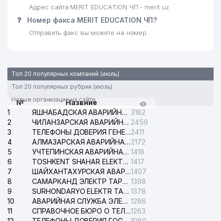
Адрес сайта MERIT EDUCATION ЧП - merit.uz
❓
Номер факса MERIT EDUCATION ЧП?
Отправить факс вы можете на номер .
Топ 20 популярных компаний (июль)
Топ 20 популярных рубрик (июль)
Новые организации на сайте
№
Назвние
1
ЯШНАБАДСКАЯ АВАРИЙНАЯ СЛУЖБА ЭЛЕКТРОСЕТИ
3182
2
ЧИЛАНЗАРСКАЯ АВАРИЙНАЯ СЛУЖБА ЭЛЕКТРОСЕТИ
2459
3
ТЕЛЕФОНЫ ДОВЕРИЯ ГЕНЕРАЛЬНОЙ ПРОКУРАТУРЫ РЕСПУБЛИКИ УЗБЕКИСТАН
2411
4
АЛМАЗАРСКАЯ АВАРИЙНАЯ СЛУЖБА ЭЛЕКТРОСЕТИ
2172
5
УЧТЕПИНСКАЯ АВАРИЙНАЯ СЛУЖБА ЭЛЕКТРОСЕТИ
1418
6
TOSHKENT SHAHAR ELEKTR TARMOQLARI KORXONASI АО
1417
7
ШАЙХАНТАХУРСКАЯ АВАРИЙНАЯ СЛУЖБА ЭЛЕКТРОСЕТИ
1407
8
САМАРКАНД ЭЛЕКТР ТАРМОКЛАРИ АО
1398
9
SURHONDARYO ELEKTR TARMOKLARI АО
1378
10
АВАРИЙНАЯ СЛУЖБА ЭЛЕКТРОСЕТИ ТАШКЕНТСКОГО РАЙОНА
1286
11
СПРАВОЧНОЕ БЮРО О ТЕЛЕФОНАХ ОРГАНИЗАЦИЙ г. ТАШКЕНТА
1263
12
ТЕЛЕФОНЫ ДОВЕРИЯ ГОСУДАРСТВЕННОГО ЦЕНТРА ТЕСТИРОВАНИЯ
1080