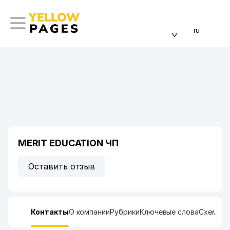
ru
MERIT EDUCATION ЧП
Оставить отзыв
Контакты
О компании
Рубрики
Ключевые слова
Схема п