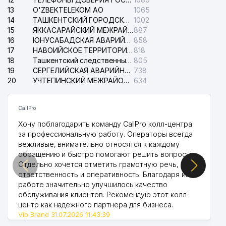
13
O'ZBEKTELEKOM АО
1065
14
ТАШКЕНТСКИЙ ГОРОДСКОЙ СУД ПО ГРАЖДАНСКИМ ДЕЛАМ
1002
15
ЯККАСАРАЙСКИЙ МЕЖРАЙОННЫЙ СУД ПО ГРАЖДАНСКИМ ДЕЛАМ
887
16
ЮНУСАБАДСКАЯ АВАРИЙНАЯ СЛУЖБА ЭЛЕКТРОСЕТИ
858
17
НАВОИЙСКОЕ ТЕРРИТОРИАЛЬНОЕ ПРЕДПРИЯТИЕ ЭЛЕКТРОСЕТИ АО
818
18
Ташкентский следственный изолятор
805
19
СЕРГЕЛИЙСКАЯ АВАРИЙНАЯ СЛУЖБА ЭЛЕКТРОСЕТИ
738
20
УЧТЕПИНСКИЙ МЕЖРАЙОННЫЙ СУД ПО ГРАЖДАНСКИМ ДЕЛАМ
634
CallPro
Хочу поблагодарить команду CallPro колл-центра
за профессиональную работу. Операторы всегда
вежливые, внимательно относятся к каждому
обращению и быстро помогают решить вопросы.
Отдельно хочется отметить грамотную речь,
ответственность и оперативность. Благодаря их
работе значительно улучшилось качество
обслуживания клиентов. Рекомендую этот колл-
центр как надежного партнера для бизнеса.
Vip Brand 31.07.2026 11:43:39