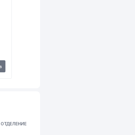
300 м
306 м
307 м
307 м
309 м
в
310 м
310 м
314 м
315 м
320 м
 ОТДЕЛЕНИЕ
321 м