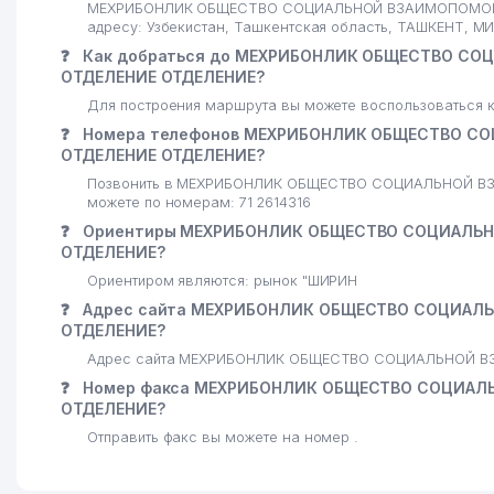
МЕХРИБОНЛИК ОБЩЕСТВО СОЦИАЛЬНОЙ ВЗАИМОПОМОЩИ
26
GLOBAL BIZNES FARM ЧП
адресу: Узбекистан, Ташкентская область, ТАШКЕНТ, 
❓
Как добраться до МЕХРИБОНЛИК ОБЩЕСТВО С
27
MEXMON ООО
ОТДЕЛЕНИЕ ОТДЕЛЕНИЕ?
28
Для построения маршрута вы можете воспользоваться к
Paradise Air ЧП ЧП
❓
Номера телефонов МЕХРИБОНЛИК ОБЩЕСТВО С
29
ТАШКЕНТСКИЙ ЗАВОД СЕЛЬСКОХОЗЯЙСТВЕННОЙ Т
ОТДЕЛЕНИЕ ОТДЕЛЕНИЕ?
Позвонить в МЕХРИБОНЛИК ОБЩЕСТВО СОЦИАЛЬНОЙ 
30
ОТДЕЛЕНИЕ СВЯЗИ №142
можете по номерам: 71 2614316
❓
Ориентиры МЕХРИБОНЛИК ОБЩЕСТВО СОЦИАЛЬН
31
POWER BALANCE СЕМЕЙНОЕ ПРЕДПРИЯТИЕ
ОТДЕЛЕНИЕ?
32
ЦЕНТРАЛЬНАЯ МНОГОПРОФИЛЬНАЯ ПОЛИКЛИНИКА 
Ориентиром являются: рынок "ШИРИН
❓
Адрес сайта МЕХРИБОНЛИК ОБЩЕСТВО СОЦИАЛ
33
СЕМЕЙНАЯ ПОЛИКЛИНИКА № 6 (МИРЗО-УЛУГБЕКСКИ
ОТДЕЛЕНИЕ?
Адрес сайта МЕХРИБОНЛИК ОБЩЕСТВО СОЦИАЛЬНОЙ 
34
ГОСУДАРСТВЕННЫЙ ТЕАТР САТИРЫ УЗБЕКИСТАНА
❓
Номер факса МЕХРИБОНЛИК ОБЩЕСТВО СОЦИАЛ
35
RASCHOSKA STYLE ЧП
ОТДЕЛЕНИЕ?
Отправить факс вы можете на номер .
36
OZODA KOMMUNALCHI LYBAXON ТЧСЖ
37
ANGLESEY FOOD ООО