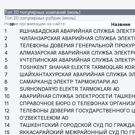
38
SHOKIR-INVEST ООО
Топ 20 популярных компаний (июль)
Топ 20 популярных рубрик (июль)
39
AHILLIK-UMID ТСЖ
Новые организации на сайте
№
Назвние
1
ЯШНАБАДСКАЯ АВАРИЙНАЯ СЛУЖБА ЭЛЕКТ
40
ABAS NUR KOMMUNAL SERVIS ООО
2
ЧИЛАНЗАРСКАЯ АВАРИЙНАЯ СЛУЖБА ЭЛЕКТ
3
ТЕЛЕФОНЫ ДОВЕРИЯ ГЕНЕРАЛЬНОЙ ПРОКУР
41
ALIHON BIRINCHI KOMMUNAL SERVIS ТЧСЖ
4
АЛМАЗАРСКАЯ АВАРИЙНАЯ СЛУЖБА ЭЛЕКТР
42
UYG'ONICH UCHINCHI KOMMUNALCHI ТЧСЖ
5
УЧТЕПИНСКАЯ АВАРИЙНАЯ СЛУЖБА ЭЛЕКТ
6
TOSHKENT SHAHAR ELEKTR TARMOQLARI KOR
43
СЛУЖБА КАДАСТРА ЖИЛЫХ ЗДАНИЙ И СООРУЖЕНИЙ
7
ШАЙХАНТАХУРСКАЯ АВАРИЙНАЯ СЛУЖБА Э
8
САМАРКАНД ЭЛЕКТР ТАРМОКЛАРИ АО
44
UYG'ONISH BIRINCHI KOMMUNALCHI ТЧСЖ
9
SURHONDARYO ELEKTR TARMOKLARI АО
45
ISKRA DENT ЧП
10
АВАРИЙНАЯ СЛУЖБА ЭЛЕКТРОСЕТИ ТАШКЕН
11
СПРАВОЧНОЕ БЮРО О ТЕЛЕФОНАХ ОРГАНИЗА
46
NAFIS BIRINCHI KOMMUNALCHI ТЧСЖ
12
ТЕЛЕФОНЫ ДОВЕРИЯ ГОСУДАРСТВЕННОГО 
13
47
O'ZBEKTELEKOM АО
MEGA-MEBIKO СП ООО
14
ТАШКЕНТСКИЙ ГОРОДСКОЙ СУД ПО ГРАЖД
48
ИПАК ЙУЛИ САВДО ООО
15
ЯККАСАРАЙСКИЙ МЕЖРАЙОННЫЙ СУД ПО Г