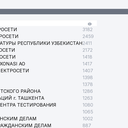
РОСЕТИ
3182
РОСЕТИ
2459
АТУРЫ РЕСПУБЛИКИ УЗБЕКИСТАН
2411
ОСЕТИ
2172
РОСЕТИ
1418
XONASI АО
1417
 МИРЗО-УЛУГБЕКСКОГО РАЙОНА
ЛЕКТРОСЕТИ
1407
1398
1378
ТСКОГО РАЙОНА
1286
ЦИЙ г. ТАШКЕНТА
1263
ЦЕНТРА ТЕСТИРОВАНИЯ
1080
1065
АНСКИМ ДЕЛАМ
1002
РАЖДАНСКИМ ДЕЛАМ
887