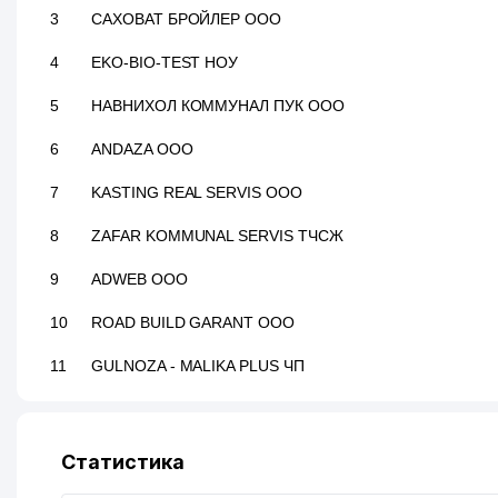
3
САХОВАТ БРОЙЛЕР ООО
4
EKO-BIO-TEST НОУ
5
НАВНИХОЛ КОММУНАЛ ПУК ООО
6
ANDAZA ООО
7
KASTING REAL SERVIS ООО
8
ZAFAR KOMMUNAL SERVIS ТЧСЖ
9
ADWEB ООО
10
ROAD BUILD GARANT ООО
11
GULNOZA - MALIKA PLUS ЧП
12
PROMEAT GROUP CORP ООО
13
OREBET ООО
Статистика
14
PHARMALINE IMPEXTRADE ООО