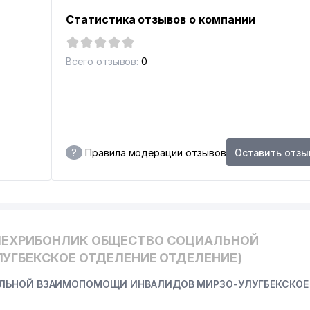
Статистика отзывов о компании
Всего отзывов:
0
LIK-TEXNOLOGIK MARKAZI
?
Правила модерации отзывов
Оставить отзы
МЕХРИБОНЛИК ОБЩЕСТВО СОЦИАЛЬНОЙ
ГБЕКСКОЕ ОТДЕЛЕНИЕ ОТДЕЛЕНИЕ)
АЛЬНОЙ ВЗАИМОПОМОЩИ ИНВАЛИДОВ МИРЗО-УЛУГБЕКСКОЕ
КИСТАН ПО ОБОРОННОЙ ПРОМЫШЛЕННОСТИ