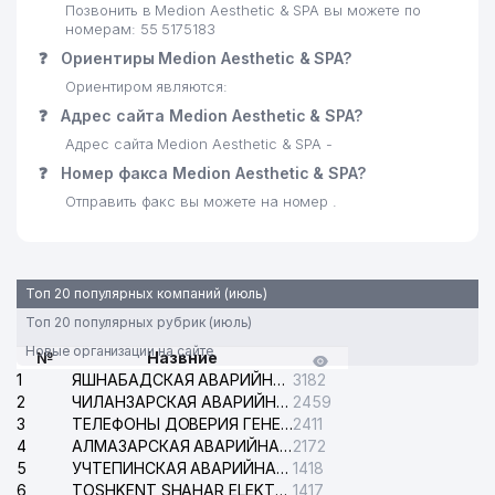
Позвонить в Medion Aesthetic & SPA вы можете по
номерам: 55 5175183
❓
Ориентиры Medion Aesthetic & SPA?
Ориентиром являются:
❓
Адрес сайта Medion Aesthetic & SPA?
Адрес сайта Medion Aesthetic & SPA -
❓
Номер факса Medion Aesthetic & SPA?
Отправить факс вы можете на номер .
Топ 20 популярных компаний (июль)
Топ 20 популярных рубрик (июль)
Новые организации на сайте
№
Назвние
1
ЯШНАБАДСКАЯ АВАРИЙНАЯ СЛУЖБА ЭЛЕКТРОСЕТИ
3182
2
ЧИЛАНЗАРСКАЯ АВАРИЙНАЯ СЛУЖБА ЭЛЕКТРОСЕТИ
2459
3
ТЕЛЕФОНЫ ДОВЕРИЯ ГЕНЕРАЛЬНОЙ ПРОКУРАТУРЫ РЕСПУБЛИКИ УЗБЕКИСТАН
2411
4
АЛМАЗАРСКАЯ АВАРИЙНАЯ СЛУЖБА ЭЛЕКТРОСЕТИ
2172
5
УЧТЕПИНСКАЯ АВАРИЙНАЯ СЛУЖБА ЭЛЕКТРОСЕТИ
1418
6
TOSHKENT SHAHAR ELEKTR TARMOQLARI KORXONASI АО
1417