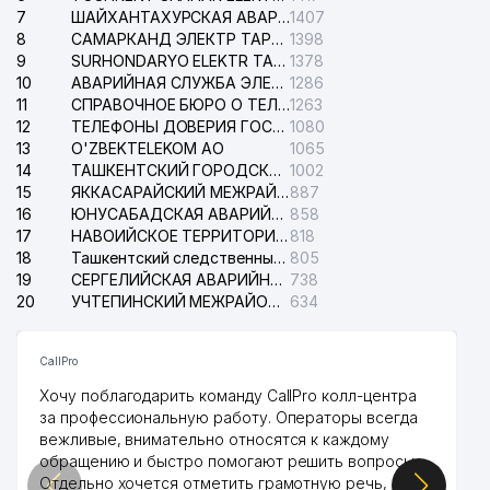
7
ШАЙХАНТАХУРСКАЯ АВАРИЙНАЯ СЛУЖБА ЭЛЕКТРОСЕТИ
1407
8
САМАРКАНД ЭЛЕКТР ТАРМОКЛАРИ АО
1398
9
SURHONDARYO ELEKTR TARMOKLARI АО
1378
10
АВАРИЙНАЯ СЛУЖБА ЭЛЕКТРОСЕТИ ТАШКЕНТСКОГО РАЙОНА
1286
11
СПРАВОЧНОЕ БЮРО О ТЕЛЕФОНАХ ОРГАНИЗАЦИЙ г. ТАШКЕНТА
1263
12
ТЕЛЕФОНЫ ДОВЕРИЯ ГОСУДАРСТВЕННОГО ЦЕНТРА ТЕСТИРОВАНИЯ
1080
13
O'ZBEKTELEKOM АО
1065
14
ТАШКЕНТСКИЙ ГОРОДСКОЙ СУД ПО ГРАЖДАНСКИМ ДЕЛАМ
1002
15
ЯККАСАРАЙСКИЙ МЕЖРАЙОННЫЙ СУД ПО ГРАЖДАНСКИМ ДЕЛАМ
887
16
ЮНУСАБАДСКАЯ АВАРИЙНАЯ СЛУЖБА ЭЛЕКТРОСЕТИ
858
17
НАВОИЙСКОЕ ТЕРРИТОРИАЛЬНОЕ ПРЕДПРИЯТИЕ ЭЛЕКТРОСЕТИ АО
818
18
Ташкентский следственный изолятор
805
19
СЕРГЕЛИЙСКАЯ АВАРИЙНАЯ СЛУЖБА ЭЛЕКТРОСЕТИ
738
20
УЧТЕПИНСКИЙ МЕЖРАЙОННЫЙ СУД ПО ГРАЖДАНСКИМ ДЕЛАМ
634
CallPro
Хочу поблагодарить команду CallPro колл-центра
за профессиональную работу. Операторы всегда
вежливые, внимательно относятся к каждому
обращению и быстро помогают решить вопросы.
Отдельно хочется отметить грамотную речь,