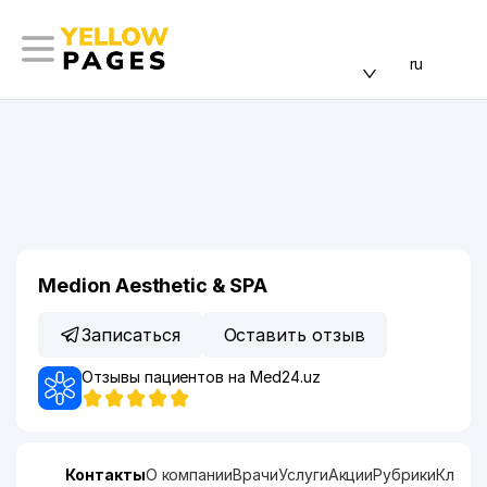
ru
Medion Aesthetic & SPA
Записаться
Оставить отзыв
Отзывы пациентов на Med24.uz
Контакты
О компании
Врачи
Услуги
Акции
Рубрики
Ключе