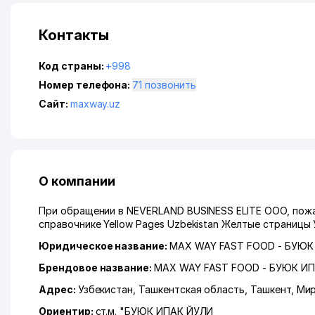
Контакты
Код страны:
+998
Номер телефона:
71 позвонить
Сайт:
maxway.uz
О компании
При обращении в NEVERLAND BUSINESS ELITE ООО, пожа
справочнике Yellow Pages Uzbekistan Желтые страницы 
Юридическое название:
MAX WAY FAST FOOD - БУЮК
Брендовое название:
MAX WAY FAST FOOD - БУЮК И
Адрес:
Узбекистан,
Ташкентская область
,
Ташкент
,
Мир
Ориентир:
ст.м. "БУЮК ИПАК ЙУЛИ