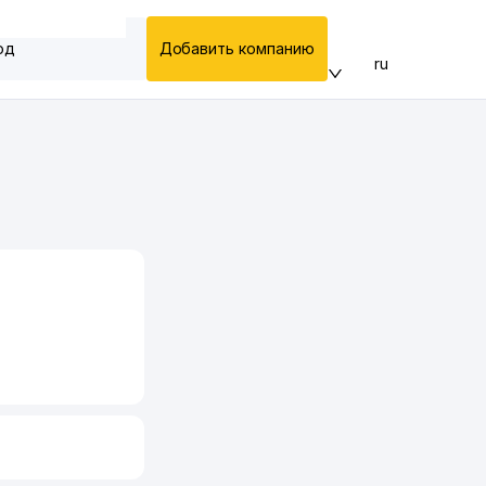
од
Добавить компанию
ru