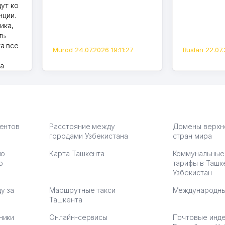
дут ко
нции.
ика,
ть
а все
Murod 24.07.2026 19:11:27
Ruslan 22.07.
на
моем
оется,
карте
а что
З.
иентов
Расстояние между
Домены верхн
городами Узбекистана
стран мира
по
Карта Ташкента
Коммунальные
:37
ю
тарифы в Ташк
Узбекистан
у за
Маршрутные такси
Международны
Ташкента
ники
Онлайн-сервисы
Почтовые инд