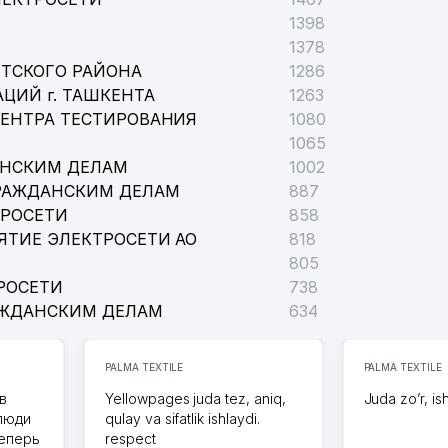
1398
1378
ТСКОГО РАЙОНА
1286
ЦИЙ г. ТАШКЕНТА
1263
ЦЕНТРА ТЕСТИРОВАНИЯ
1080
1065
АНСКИМ ДЕЛАМ
1002
РАЖДАНСКИМ ДЕЛАМ
887
ТРОСЕТИ
858
ЯТИЕ ЭЛЕКТРОСЕТИ АО
818
805
РОСЕТИ
738
АЖДАНСКИМ ДЕЛАМ
634
PALMA TEXTILE
PALMA TEXTILE
в
Yellowpages juda tez, aniq,
Juda zo’r, is
 люди
qulay va sifatlik ishlaydi.
теперь
respect