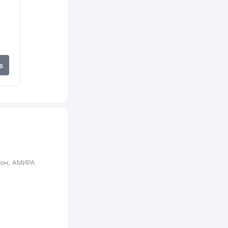
в
йон, АМИРА