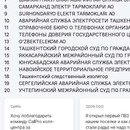
8
САМАРКАНД ЭЛЕКТР ТАРМОКЛАРИ АО
9
SURHONDARYO ELEKTR TARMOKLARI АО
10
АВАРИЙНАЯ СЛУЖБА ЭЛЕКТРОСЕТИ ТАШКЕН
11
СПРАВОЧНОЕ БЮРО О ТЕЛЕФОНАХ ОРГАНИЗА
12
ТЕЛЕФОНЫ ДОВЕРИЯ ГОСУДАРСТВЕННОГО 
13
O'ZBEKTELEKOM АО
14
ТАШКЕНТСКИЙ ГОРОДСКОЙ СУД ПО ГРАЖД
15
ЯККАСАРАЙСКИЙ МЕЖРАЙОННЫЙ СУД ПО Г
16
ЮНУСАБАДСКАЯ АВАРИЙНАЯ СЛУЖБА ЭЛЕК
17
НАВОИЙСКОЕ ТЕРРИТОРИАЛЬНОЕ ПРЕДПРИ
18
Ташкентский следственный изолятор
19
СЕРГЕЛИЙСКАЯ АВАРИЙНАЯ СЛУЖБА ЭЛЕКТ
20
УЧТЕПИНСКИЙ МЕЖРАЙОННЫЙ СУД ПО ГР
CallPro
OZON ООО
Хочу поблагодарить
Я открыл первый ПВЗ 
команду CallPro колл-
нашем поселке и как
центра за
стали рады) не надо 