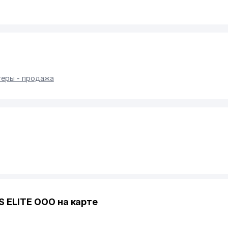
геры - продажа
 ELITE ООО на карте