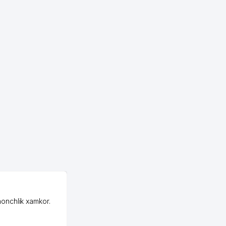
OZON ООО
honchlik xamkor.
Зашел на Озон в
Узбекистане почти
случайно, когда коллега