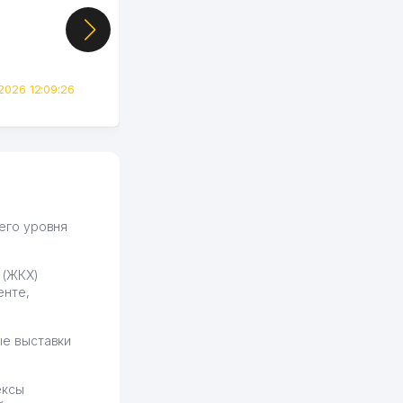
показал свой кабинет и
цифры, так что я буквально
сразу загорелся этой
идеей. Регистрация заняла
всего вечер, а договор там
2026 12:09:26
вполне понятный и нет этих
всяких замудреных
юридических
формулировок. Первое
время сильно тупил с
продвижением, но в итоге
разобрался. Озон как раз
получает свои 50 кликов на
его уровня
обучение и цена потом
держится ровно около
 (ЖКХ)
ставки. Работать на
енте,
площадке нравится, здесь
рынок сбыта шире и заказы
идут стабильно.
е выставки
Урад 21.07.2026 08:47:51
ексы