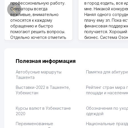
профессиональную работу.
в город ездить, все и
Операторы всегда
мне. Никакой конкуре
вежливые, внимательно
Нанял одного сотрудн
относятся к каждому
плачу ему зп. Пока ес
обращению и быстро
финансовая поддержк
помогают решить вопросы.
получается. Хороший
Отдельно хочется отметить
бизнес. Система Озо
грамотную речь,
сама делает отчеты.
ответственность и
Другой конкурент в 
оперативность. Благодаря
поселке вряд ли откр
их работе значительно
потому что видно на 
Полезная информация
улучшилось качество
Озона для Узбекистан
обслуживания клиентов.
тут у нас уже есть ПВ
Автобусные маршруты
Памятка для абитур
Рекомендую этот колл-
Ташкента
Выгодное дело и
центр как надежного
спокойное.
Выставки-2022 в Ташкенте,
Рейтинг стран мира 
партнера для бизнеса.
Марат 27.07.2026 08:00
Узбекистан
площади и населени
Vip Brand 31.07.2026 11:43:39
Курсы валют в Узбекистане
Обозначения по уход
2020
одеждой
Переименованные
Национальные празд