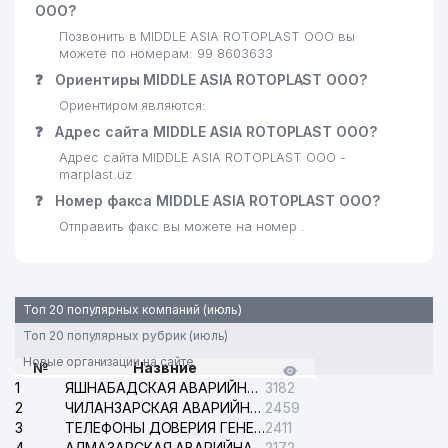
ООО?
Позвонить в MIDDLE ASIA ROTOPLAST ООО вы
можете по номерам: 99 8603633
❓
Ориентиры MIDDLE ASIA ROTOPLAST ООО?
Ориентиром являются:
❓
Адрес сайта MIDDLE ASIA ROTOPLAST ООО?
Адрес сайта MIDDLE ASIA ROTOPLAST ООО -
marplast.uz
❓
Номер факса MIDDLE ASIA ROTOPLAST ООО?
Отправить факс вы можете на номер .
Топ 20 популярных компаний (июль)
Топ 20 популярных рубрик (июль)
Новые организации на сайте
№
Назвние
1
ЯШНАБАДСКАЯ АВАРИЙНАЯ СЛУЖБА ЭЛЕКТРОСЕТИ
3182
2
ЧИЛАНЗАРСКАЯ АВАРИЙНАЯ СЛУЖБА ЭЛЕКТРОСЕТИ
2459
3
ТЕЛЕФОНЫ ДОВЕРИЯ ГЕНЕРАЛЬНОЙ ПРОКУРАТУРЫ РЕСПУБЛИКИ УЗБЕКИСТАН
2411
4
АЛМАЗАРСКАЯ АВАРИЙНАЯ СЛУЖБА ЭЛЕКТРОСЕТИ
2172