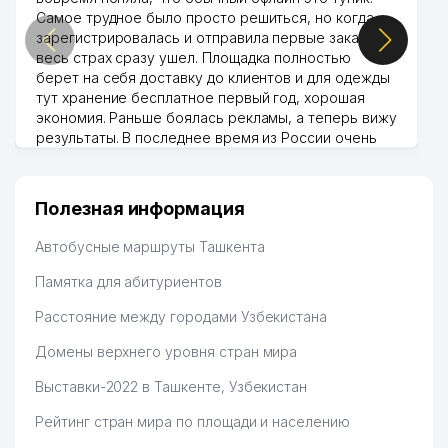
Самое трудное было просто решиться, но когда
зарегистрировалась и отправила первые заказы,
весь страх сразу ушел. Площадка полностью
берет на себя доставку до клиентов и для одежды
тут хранение бесплатное первый год, хорошая
экономия. Раньше боялась рекламы, а теперь вижу
результаты. В последнее время из России очень
много заказывают, а вначале только по
Узбекистану брали, но вяло. Удалось раскрутиться,
дальше развиваюсь потихоньку😊
Полезная информация
Hamida 03.08.2026 12:45:39
Автобусные маршруты Ташкента
Памятка для абитуриентов
Расстояние между городами Узбекистана
Домены верхнего уровня стран мира
Выставки-2022 в Ташкенте, Узбекистан
Рейтинг стран мира по площади и населению