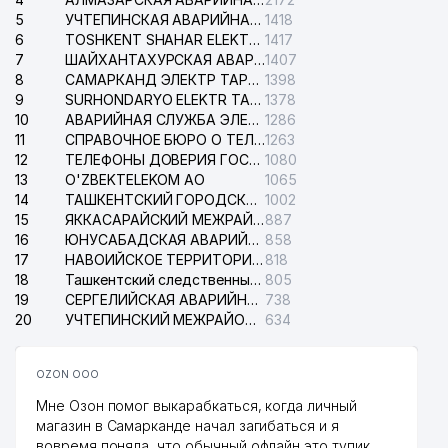
5
УЧТЕПИНСКАЯ АВАРИЙНАЯ СЛУЖБА ЭЛЕКТРОСЕТИ
1418
6
TOSHKENT SHAHAR ELEKTR TARMOQLARI KORXONASI АО
1417
7
ШАЙХАНТАХУРСКАЯ АВАРИЙНАЯ СЛУЖБА ЭЛЕКТРОСЕТИ
1407
8
САМАРКАНД ЭЛЕКТР ТАРМОКЛАРИ АО
1398
9
SURHONDARYO ELEKTR TARMOKLARI АО
1378
10
АВАРИЙНАЯ СЛУЖБА ЭЛЕКТРОСЕТИ ТАШКЕНТСКОГО РАЙОНА
1286
11
СПРАВОЧНОЕ БЮРО О ТЕЛЕФОНАХ ОРГАНИЗАЦИЙ г. ТАШКЕНТА
1263
12
ТЕЛЕФОНЫ ДОВЕРИЯ ГОСУДАРСТВЕННОГО ЦЕНТРА ТЕСТИРОВАНИЯ
1080
13
O'ZBEKTELEKOM АО
1065
14
ТАШКЕНТСКИЙ ГОРОДСКОЙ СУД ПО ГРАЖДАНСКИМ ДЕЛАМ
1002
15
ЯККАСАРАЙСКИЙ МЕЖРАЙОННЫЙ СУД ПО ГРАЖДАНСКИМ ДЕЛАМ
887
16
ЮНУСАБАДСКАЯ АВАРИЙНАЯ СЛУЖБА ЭЛЕКТРОСЕТИ
858
17
НАВОИЙСКОЕ ТЕРРИТОРИАЛЬНОЕ ПРЕДПРИЯТИЕ ЭЛЕКТРОСЕТИ АО
818
18
Ташкентский следственный изолятор
805
19
СЕРГЕЛИЙСКАЯ АВАРИЙНАЯ СЛУЖБА ЭЛЕКТРОСЕТИ
738
20
УЧТЕПИНСКИЙ МЕЖРАЙОННЫЙ СУД ПО ГРАЖДАНСКИМ ДЕЛАМ
634
OZON ООО
Мне Озон помог выкарабкаться, когда личный
магазин в Самарканде начал загибаться и я
вовремя поняла, что обычный офлайн это тупик.