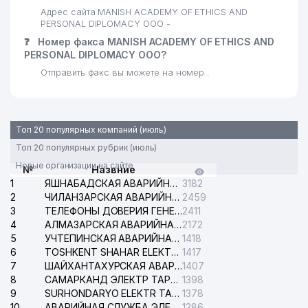
Адрес сайта MANISH ACADEMY OF ETHICS AND
PERSONAL DIPLOMACY ООО -
❓
Номер факса MANISH ACADEMY OF ETHICS AND
PERSONAL DIPLOMACY ООО?
Отправить факс вы можете на номер .
Топ 20 популярных компаний (июль)
Топ 20 популярных рубрик (июль)
Новые организации на сайте
№
Назвние
1
ЯШНАБАДСКАЯ АВАРИЙНАЯ СЛУЖБА ЭЛЕКТРОСЕТИ
3182
2
ЧИЛАНЗАРСКАЯ АВАРИЙНАЯ СЛУЖБА ЭЛЕКТРОСЕТИ
2459
3
ТЕЛЕФОНЫ ДОВЕРИЯ ГЕНЕРАЛЬНОЙ ПРОКУРАТУРЫ РЕСПУБЛИКИ УЗБЕКИСТАН
2411
4
АЛМАЗАРСКАЯ АВАРИЙНАЯ СЛУЖБА ЭЛЕКТРОСЕТИ
2172
5
УЧТЕПИНСКАЯ АВАРИЙНАЯ СЛУЖБА ЭЛЕКТРОСЕТИ
1418
6
TOSHKENT SHAHAR ELEKTR TARMOQLARI KORXONASI АО
1417
7
ШАЙХАНТАХУРСКАЯ АВАРИЙНАЯ СЛУЖБА ЭЛЕКТРОСЕТИ
1407
8
САМАРКАНД ЭЛЕКТР ТАРМОКЛАРИ АО
1398
9
SURHONDARYO ELEKTR TARMOKLARI АО
1378
10
АВАРИЙНАЯ СЛУЖБА ЭЛЕКТРОСЕТИ ТАШКЕНТСКОГО РАЙОНА
1286