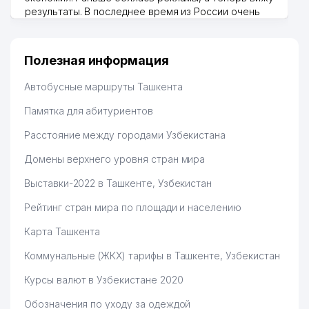
результаты. В последнее время из России очень
много заказывают, а вначале только по
Узбекистану брали, но вяло. Удалось раскрутиться,
дальше развиваюсь потихоньку😊
Полезная информация
Hamida 03.08.2026 12:45:39
Автобусные маршруты Ташкента
Памятка для абитуриентов
Расстояние между городами Узбекистана
Домены верхнего уровня стран мира
Выставки-2022 в Ташкенте, Узбекистан
Рейтинг стран мира по площади и населению
Карта Ташкента
Коммунальные (ЖКХ) тарифы в Ташкенте, Узбекистан
Курсы валют в Узбекистане 2020
Обозначения по уходу за одеждой