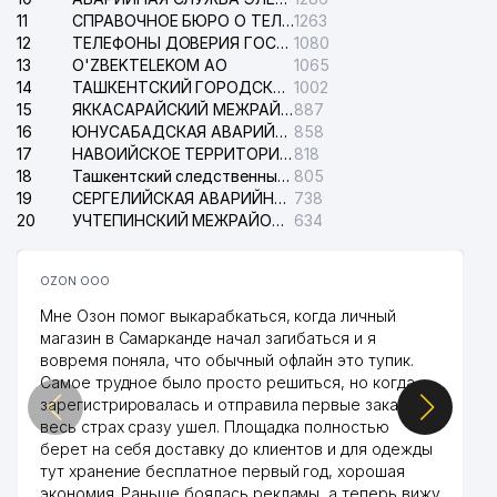
11
СПРАВОЧНОЕ БЮРО О ТЕЛЕФОНАХ ОРГАНИЗАЦИЙ г. ТАШКЕНТА
1263
12
ТЕЛЕФОНЫ ДОВЕРИЯ ГОСУДАРСТВЕННОГО ЦЕНТРА ТЕСТИРОВАНИЯ
1080
13
O'ZBEKTELEKOM АО
1065
14
ТАШКЕНТСКИЙ ГОРОДСКОЙ СУД ПО ГРАЖДАНСКИМ ДЕЛАМ
1002
15
ЯККАСАРАЙСКИЙ МЕЖРАЙОННЫЙ СУД ПО ГРАЖДАНСКИМ ДЕЛАМ
887
16
ЮНУСАБАДСКАЯ АВАРИЙНАЯ СЛУЖБА ЭЛЕКТРОСЕТИ
858
17
НАВОИЙСКОЕ ТЕРРИТОРИАЛЬНОЕ ПРЕДПРИЯТИЕ ЭЛЕКТРОСЕТИ АО
818
18
Ташкентский следственный изолятор
805
19
СЕРГЕЛИЙСКАЯ АВАРИЙНАЯ СЛУЖБА ЭЛЕКТРОСЕТИ
738
20
УЧТЕПИНСКИЙ МЕЖРАЙОННЫЙ СУД ПО ГРАЖДАНСКИМ ДЕЛАМ
634
OZON ООО
Мне Озон помог выкарабкаться, когда личный
магазин в Самарканде начал загибаться и я
вовремя поняла, что обычный офлайн это тупик.
Самое трудное было просто решиться, но когда
зарегистрировалась и отправила первые заказы,
весь страх сразу ушел. Площадка полностью
берет на себя доставку до клиентов и для одежды
тут хранение бесплатное первый год, хорошая
экономия. Раньше боялась рекламы, а теперь вижу