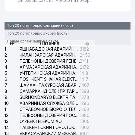
Отправить факс вы можете на номер .
Топ 20 популярных компаний (июль)
Топ 20 популярных рубрик (июль)
Новые организации на сайте
№
Назвние
1
ЯШНАБАДСКАЯ АВАРИЙНАЯ СЛУЖБА ЭЛЕКТРОСЕТИ
3182
2
ЧИЛАНЗАРСКАЯ АВАРИЙНАЯ СЛУЖБА ЭЛЕКТРОСЕТИ
2459
3
ТЕЛЕФОНЫ ДОВЕРИЯ ГЕНЕРАЛЬНОЙ ПРОКУРАТУРЫ РЕСПУБЛИКИ УЗБЕКИСТАН
2411
4
АЛМАЗАРСКАЯ АВАРИЙНАЯ СЛУЖБА ЭЛЕКТРОСЕТИ
2172
5
УЧТЕПИНСКАЯ АВАРИЙНАЯ СЛУЖБА ЭЛЕКТРОСЕТИ
1418
6
TOSHKENT SHAHAR ELEKTR TARMOQLARI KORXONASI АО
1417
7
ШАЙХАНТАХУРСКАЯ АВАРИЙНАЯ СЛУЖБА ЭЛЕКТРОСЕТИ
1407
8
САМАРКАНД ЭЛЕКТР ТАРМОКЛАРИ АО
1398
9
SURHONDARYO ELEKTR TARMOKLARI АО
1378
10
АВАРИЙНАЯ СЛУЖБА ЭЛЕКТРОСЕТИ ТАШКЕНТСКОГО РАЙОНА
1286
11
СПРАВОЧНОЕ БЮРО О ТЕЛЕФОНАХ ОРГАНИЗАЦИЙ г. ТАШКЕНТА
1263
12
ТЕЛЕФОНЫ ДОВЕРИЯ ГОСУДАРСТВЕННОГО ЦЕНТРА ТЕСТИРОВАНИЯ
1080
13
O'ZBEKTELEKOM АО
1065
14
ТАШКЕНТСКИЙ ГОРОДСКОЙ СУД ПО ГРАЖДАНСКИМ ДЕЛАМ
1002
15
ЯККАСАРАЙСКИЙ МЕЖРАЙОННЫЙ СУД ПО ГРАЖДАНСКИМ ДЕЛАМ
887