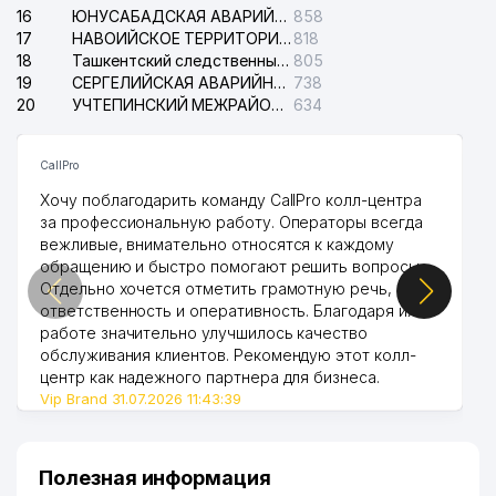
16
ЮНУСАБАДСКАЯ АВАРИЙНАЯ СЛУЖБА ЭЛЕКТРОСЕТИ
858
17
НАВОИЙСКОЕ ТЕРРИТОРИАЛЬНОЕ ПРЕДПРИЯТИЕ ЭЛЕКТРОСЕТИ АО
818
18
Ташкентский следственный изолятор
805
19
СЕРГЕЛИЙСКАЯ АВАРИЙНАЯ СЛУЖБА ЭЛЕКТРОСЕТИ
738
20
УЧТЕПИНСКИЙ МЕЖРАЙОННЫЙ СУД ПО ГРАЖДАНСКИМ ДЕЛАМ
634
CallPro
Хочу поблагодарить команду CallPro колл-центра
за профессиональную работу. Операторы всегда
вежливые, внимательно относятся к каждому
обращению и быстро помогают решить вопросы.
Отдельно хочется отметить грамотную речь,
ответственность и оперативность. Благодаря их
работе значительно улучшилось качество
обслуживания клиентов. Рекомендую этот колл-
центр как надежного партнера для бизнеса.
Vip Brand 31.07.2026 11:43:39
Полезная информация