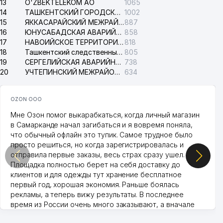
13
O'ZBEKTELEKOM АО
1065
14
ТАШКЕНТСКИЙ ГОРОДСКОЙ СУД ПО ГРАЖДАНСКИМ ДЕЛАМ
1002
15
ЯККАСАРАЙСКИЙ МЕЖРАЙОННЫЙ СУД ПО ГРАЖДАНСКИМ ДЕЛАМ
887
16
ЮНУСАБАДСКАЯ АВАРИЙНАЯ СЛУЖБА ЭЛЕКТРОСЕТИ
858
17
НАВОИЙСКОЕ ТЕРРИТОРИАЛЬНОЕ ПРЕДПРИЯТИЕ ЭЛЕКТРОСЕТИ АО
818
18
Ташкентский следственный изолятор
805
19
СЕРГЕЛИЙСКАЯ АВАРИЙНАЯ СЛУЖБА ЭЛЕКТРОСЕТИ
738
20
УЧТЕПИНСКИЙ МЕЖРАЙОННЫЙ СУД ПО ГРАЖДАНСКИМ ДЕЛАМ
634
OZON ООО
Мне Озон помог выкарабкаться, когда личный магазин
в Самарканде начал загибаться и я вовремя поняла,
что обычный офлайн это тупик. Самое трудное было
просто решиться, но когда зарегистрировалась и
отправила первые заказы, весь страх сразу ушел.
Площадка полностью берет на себя доставку до
клиентов и для одежды тут хранение бесплатное
первый год, хорошая экономия. Раньше боялась
рекламы, а теперь вижу результаты. В последнее
время из России очень много заказывают, а вначале
только по Узбекистану брали, но вяло. Удалось