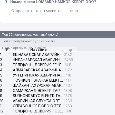
❓
Номер факса LOMBARD HAMKOR KREDIT ООО?
Отправить факс вы можете на номер .
Топ 20 популярных компаний (июль)
Топ 20 популярных рубрик (июль)
Новые организации на сайте
№
Назвние
1
ЯШНАБАДСКАЯ АВАРИЙНАЯ СЛУЖБА ЭЛЕКТРОСЕТИ
3182
2
ЧИЛАНЗАРСКАЯ АВАРИЙНАЯ СЛУЖБА ЭЛЕКТРОСЕТИ
2459
3
ТЕЛЕФОНЫ ДОВЕРИЯ ГЕНЕРАЛЬНОЙ ПРОКУРАТУРЫ РЕСПУБЛИКИ УЗБЕКИСТАН
2411
4
АЛМАЗАРСКАЯ АВАРИЙНАЯ СЛУЖБА ЭЛЕКТРОСЕТИ
2172
5
УЧТЕПИНСКАЯ АВАРИЙНАЯ СЛУЖБА ЭЛЕКТРОСЕТИ
1418
6
TOSHKENT SHAHAR ELEKTR TARMOQLARI KORXONASI АО
1417
7
ШАЙХАНТАХУРСКАЯ АВАРИЙНАЯ СЛУЖБА ЭЛЕКТРОСЕТИ
1407
8
САМАРКАНД ЭЛЕКТР ТАРМОКЛАРИ АО
1398
9
SURHONDARYO ELEKTR TARMOKLARI АО
1378
10
АВАРИЙНАЯ СЛУЖБА ЭЛЕКТРОСЕТИ ТАШКЕНТСКОГО РАЙОНА
1286
11
СПРАВОЧНОЕ БЮРО О ТЕЛЕФОНАХ ОРГАНИЗАЦИЙ г. ТАШКЕНТА
1263
12
ТЕЛЕФОНЫ ДОВЕРИЯ ГОСУДАРСТВЕННОГО ЦЕНТРА ТЕСТИРОВАНИЯ
1080