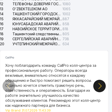
12
ТЕЛЕФОНЫ ДОВЕРИЯ ГОСУДАРСТВЕННОГО ЦЕНТРА ТЕСТИРОВАНИЯ
1080
13
O'ZBEKTELEKOM АО
1065
14
ТАШКЕНТСКИЙ ГОРОДСКОЙ СУД ПО ГРАЖДАНСКИМ ДЕЛАМ
1002
15
ЯККАСАРАЙСКИЙ МЕЖРАЙОННЫЙ СУД ПО ГРАЖДАНСКИМ ДЕЛАМ
887
16
ЮНУСАБАДСКАЯ АВАРИЙНАЯ СЛУЖБА ЭЛЕКТРОСЕТИ
858
17
НАВОИЙСКОЕ ТЕРРИТОРИАЛЬНОЕ ПРЕДПРИЯТИЕ ЭЛЕКТРОСЕТИ АО
818
18
Ташкентский следственный изолятор
805
19
СЕРГЕЛИЙСКАЯ АВАРИЙНАЯ СЛУЖБА ЭЛЕКТРОСЕТИ
738
20
УЧТЕПИНСКИЙ МЕЖРАЙОННЫЙ СУД ПО ГРАЖДАНСКИМ ДЕЛАМ
634
CallPro
Хочу поблагодарить команду CallPro колл-центра за
профессиональную работу. Операторы всегда
вежливые, внимательно относятся к каждому
обращению и быстро помогают решить вопросы.
Отдельно хочется отметить грамотную речь,
ответственность и оперативность. Благодаря их
работе значительно улучшилось качество
обслуживания клиентов. Рекомендую этот колл-центр
как надежного партнера для бизнеса.
Vip Brand 31.07.2026 11:43:39