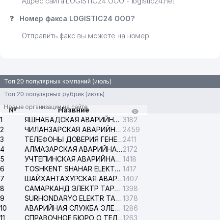
Адрес сайта LOGISTIC24 ООО - logistic24.net
❓
Номер факса LOGISTIC24 ООО?
Отправить факс вы можете на номер .
Топ 20 популярных компаний (июль)
Топ 20 популярных рубрик (июль)
Новые организации на сайте
№
Назвние
1
ЯШНАБАДСКАЯ АВАРИЙНАЯ СЛУЖБА ЭЛЕКТРОСЕТИ
3182
2
ЧИЛАНЗАРСКАЯ АВАРИЙНАЯ СЛУЖБА ЭЛЕКТРОСЕТИ
2459
3
ТЕЛЕФОНЫ ДОВЕРИЯ ГЕНЕРАЛЬНОЙ ПРОКУРАТУРЫ РЕСПУБЛИКИ УЗБЕКИСТАН
2411
4
АЛМАЗАРСКАЯ АВАРИЙНАЯ СЛУЖБА ЭЛЕКТРОСЕТИ
2172
5
УЧТЕПИНСКАЯ АВАРИЙНАЯ СЛУЖБА ЭЛЕКТРОСЕТИ
1418
6
TOSHKENT SHAHAR ELEKTR TARMOQLARI KORXONASI АО
1417
7
ШАЙХАНТАХУРСКАЯ АВАРИЙНАЯ СЛУЖБА ЭЛЕКТРОСЕТИ
1407
8
САМАРКАНД ЭЛЕКТР ТАРМОКЛАРИ АО
1398
9
SURHONDARYO ELEKTR TARMOKLARI АО
1378
10
АВАРИЙНАЯ СЛУЖБА ЭЛЕКТРОСЕТИ ТАШКЕНТСКОГО РАЙОНА
1286
11
СПРАВОЧНОЕ БЮРО О ТЕЛЕФОНАХ ОРГАНИЗАЦИЙ г. ТАШКЕНТА
1263