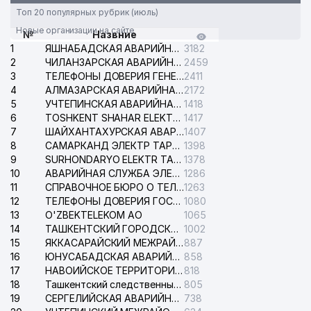
Топ 20 популярных рубрик (июль)
Новые организации на сайте
№
Назвние
1
ЯШНАБАДСКАЯ АВАРИЙНАЯ СЛУЖБА ЭЛЕКТРОСЕТИ
3182
2
ЧИЛАНЗАРСКАЯ АВАРИЙНАЯ СЛУЖБА ЭЛЕКТРОСЕТИ
2459
3
ТЕЛЕФОНЫ ДОВЕРИЯ ГЕНЕРАЛЬНОЙ ПРОКУРАТУРЫ РЕСПУБЛИКИ УЗБЕКИСТАН
2411
4
АЛМАЗАРСКАЯ АВАРИЙНАЯ СЛУЖБА ЭЛЕКТРОСЕТИ
2172
5
УЧТЕПИНСКАЯ АВАРИЙНАЯ СЛУЖБА ЭЛЕКТРОСЕТИ
1418
6
TOSHKENT SHAHAR ELEKTR TARMOQLARI KORXONASI АО
1417
7
ШАЙХАНТАХУРСКАЯ АВАРИЙНАЯ СЛУЖБА ЭЛЕКТРОСЕТИ
1407
8
САМАРКАНД ЭЛЕКТР ТАРМОКЛАРИ АО
1398
9
SURHONDARYO ELEKTR TARMOKLARI АО
1378
10
АВАРИЙНАЯ СЛУЖБА ЭЛЕКТРОСЕТИ ТАШКЕНТСКОГО РАЙОНА
1286
11
СПРАВОЧНОЕ БЮРО О ТЕЛЕФОНАХ ОРГАНИЗАЦИЙ г. ТАШКЕНТА
1263
12
ТЕЛЕФОНЫ ДОВЕРИЯ ГОСУДАРСТВЕННОГО ЦЕНТРА ТЕСТИРОВАНИЯ
1080
13
O'ZBEKTELEKOM АО
1065
14
ТАШКЕНТСКИЙ ГОРОДСКОЙ СУД ПО ГРАЖДАНСКИМ ДЕЛАМ
1002
15
ЯККАСАРАЙСКИЙ МЕЖРАЙОННЫЙ СУД ПО ГРАЖДАНСКИМ ДЕЛАМ
887
16
ЮНУСАБАДСКАЯ АВАРИЙНАЯ СЛУЖБА ЭЛЕКТРОСЕТИ
858
17
НАВОИЙСКОЕ ТЕРРИТОРИАЛЬНОЕ ПРЕДПРИЯТИЕ ЭЛЕКТРОСЕТИ АО
818
18
Ташкентский следственный изолятор
805
19
СЕРГЕЛИЙСКАЯ АВАРИЙНАЯ СЛУЖБА ЭЛЕКТРОСЕТИ
738