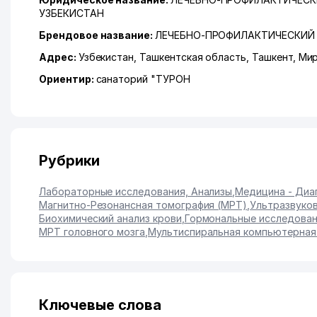
УЗБЕКИСТАН
Брендовое название:
ЛЕЧЕБНО-ПРОФИЛАКТИЧЕСКИЙ 
Адрес:
Узбекистан,
Ташкентская область
,
Ташкент
,
Мир
Ориентир:
санаторий "ТУРОН
Рубрики
Лабораторные исследования, Анализы
,
Медицина - Диаг
Магнитно-Резонансная томография (МРТ)
,
Ультразвуков
Биохимический анализ крови
,
Гормональные исследован
МРТ головного мозга
,
Мультиспиральная компьютерная 
Ключевые слова