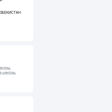
УЗБЕКИСТАН
центры
,
е центры
,