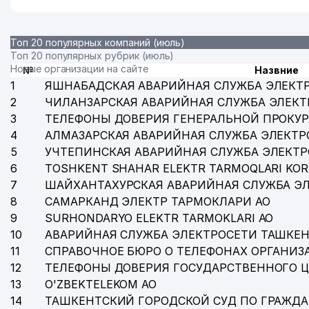
Топ 20 популярных компаний (июль)
Топ 20 популярных рубрик (июль)
Новые организации на сайте
№
Назвние
1
ЯШНАБАДСКАЯ АВАРИЙНАЯ СЛУЖБА ЭЛЕКТ
2
ЧИЛАНЗАРСКАЯ АВАРИЙНАЯ СЛУЖБА ЭЛЕКТ
3
ТЕЛЕФОНЫ ДОВЕРИЯ ГЕНЕРАЛЬНОЙ ПРОКУР
4
АЛМАЗАРСКАЯ АВАРИЙНАЯ СЛУЖБА ЭЛЕКТР
5
УЧТЕПИНСКАЯ АВАРИЙНАЯ СЛУЖБА ЭЛЕКТ
6
TOSHKENT SHAHAR ELEKTR TARMOQLARI KOR
7
ШАЙХАНТАХУРСКАЯ АВАРИЙНАЯ СЛУЖБА Э
8
САМАРКАНД ЭЛЕКТР ТАРМОКЛАРИ АО
9
SURHONDARYO ELEKTR TARMOKLARI АО
10
АВАРИЙНАЯ СЛУЖБА ЭЛЕКТРОСЕТИ ТАШКЕН
11
СПРАВОЧНОЕ БЮРО О ТЕЛЕФОНАХ ОРГАНИЗА
12
ТЕЛЕФОНЫ ДОВЕРИЯ ГОСУДАРСТВЕННОГО 
13
O'ZBEKTELEKOM АО
14
ТАШКЕНТСКИЙ ГОРОДСКОЙ СУД ПО ГРАЖД