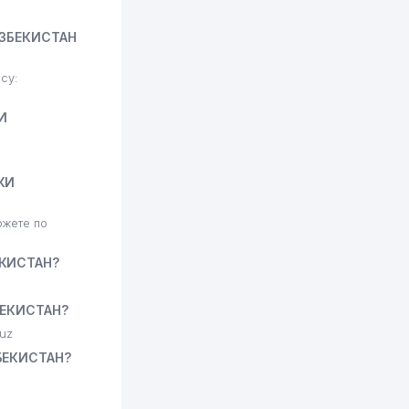
УЗБЕКИСТАН
су:
И
КИ
жете по
КИСТАН?
БЕКИСТАН?
uz
БЕКИСТАН?