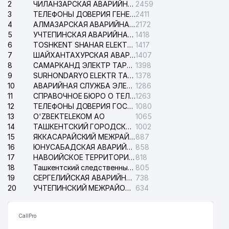
2
ЧИЛАНЗАРСКАЯ АВАРИЙНАЯ СЛУЖБА ЭЛЕКТРОСЕТИ
2459
3
ТЕЛЕФОНЫ ДОВЕРИЯ ГЕНЕРАЛЬНОЙ ПРОКУРАТУРЫ РЕСПУБЛИКИ УЗБЕКИСТАН
2411
4
АЛМАЗАРСКАЯ АВАРИЙНАЯ СЛУЖБА ЭЛЕКТРОСЕТИ
2172
5
УЧТЕПИНСКАЯ АВАРИЙНАЯ СЛУЖБА ЭЛЕКТРОСЕТИ
1418
6
TOSHKENT SHAHAR ELEKTR TARMOQLARI KORXONASI АО
1417
7
ШАЙХАНТАХУРСКАЯ АВАРИЙНАЯ СЛУЖБА ЭЛЕКТРОСЕТИ
1407
8
САМАРКАНД ЭЛЕКТР ТАРМОКЛАРИ АО
1398
9
SURHONDARYO ELEKTR TARMOKLARI АО
1378
10
АВАРИЙНАЯ СЛУЖБА ЭЛЕКТРОСЕТИ ТАШКЕНТСКОГО РАЙОНА
1286
11
СПРАВОЧНОЕ БЮРО О ТЕЛЕФОНАХ ОРГАНИЗАЦИЙ г. ТАШКЕНТА
1263
12
ТЕЛЕФОНЫ ДОВЕРИЯ ГОСУДАРСТВЕННОГО ЦЕНТРА ТЕСТИРОВАНИЯ
1080
13
O'ZBEKTELEKOM АО
1065
14
ТАШКЕНТСКИЙ ГОРОДСКОЙ СУД ПО ГРАЖДАНСКИМ ДЕЛАМ
1002
15
ЯККАСАРАЙСКИЙ МЕЖРАЙОННЫЙ СУД ПО ГРАЖДАНСКИМ ДЕЛАМ
887
16
ЮНУСАБАДСКАЯ АВАРИЙНАЯ СЛУЖБА ЭЛЕКТРОСЕТИ
858
17
НАВОИЙСКОЕ ТЕРРИТОРИАЛЬНОЕ ПРЕДПРИЯТИЕ ЭЛЕКТРОСЕТИ АО
818
18
Ташкентский следственный изолятор
805
19
СЕРГЕЛИЙСКАЯ АВАРИЙНАЯ СЛУЖБА ЭЛЕКТРОСЕТИ
738
20
УЧТЕПИНСКИЙ МЕЖРАЙОННЫЙ СУД ПО ГРАЖДАНСКИМ ДЕЛАМ
634
CallPro