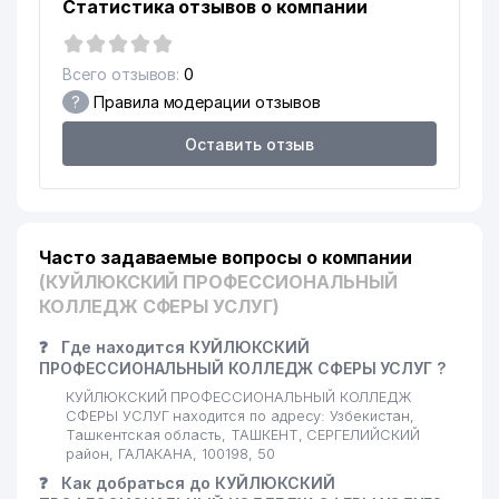
Статистика отзывов о компании
18
440 м
ТЧСЖ
19
PRONKOS ООО
441 м
Всего отзывов:
0
?
Правила модерации отзывов
ROMAN KOMMUNAL SERVIS
20
450 м
ТЧСЖ
Оставить отзыв
21
ELITA-GRATSIYA ЧП
458 м
BEGZOD KOMMUNAL SERVIS
22
459 м
ТЧСЖ
Часто задаваемые вопросы о компании
OLMAZOR KOMMUNAL LYUKS
(КУЙЛЮКСКИЙ ПРОФЕССИОНАЛЬНЫЙ
23
462 м
SERVIS ТЧСЖ
КОЛЛЕДЖ СФЕРЫ УСЛУГ)
24
MAHLIYO SERVIS LYUKS ТЧСЖ
471 м
❓
Где находится КУЙЛЮКСКИЙ
ПРОФЕССИОНАЛЬНЫЙ КОЛЛЕДЖ СФЕРЫ УСЛУГ ?
25
FARMEK ЧП
477 м
КУЙЛЮКСКИЙ ПРОФЕССИОНАЛЬНЫЙ КОЛЛЕДЖ
СФЕРЫ УСЛУГ находится по адресу: Узбекистан,
26
QO'YLIQ FIDOIY LUKS ТЧСЖ
477 м
Ташкентская область, ТАШКЕНТ, СЕРГЕЛИЙСКИЙ
район, ГАЛАКАНА, 100198, 50
27
QUALIS-GROUP ООО
479 м
❓
Как добраться до КУЙЛЮКСКИЙ