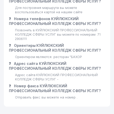
ПРОФЕССИОНАЛЬНЫЙ КОЛЛЕДЖ СФЕРЫ УСЛУГ?
28
FARIDA KOMMUNAL ТЧСЖ
481 м
Для построения маршрута вы можете
воспользоваться картой на нашем сайте
29
СОБИТОВ А.Т ИндП
489 м
❓
Номера телефонов КУЙЛЮКСКИЙ
ПРОФЕССИОНАЛЬНЫЙ КОЛЛЕДЖ СФЕРЫ УСЛУГ?
30
TASIS KOMMUNAL LYUKS ТЧСЖ
507 м
Позвонить в КУЙЛЮКСКИЙ ПРОФЕССИОНАЛЬНЫЙ
31
INTEK ООО
521 м
КОЛЛЕДЖ СФЕРЫ УСЛУГ вы можете по номерам: 71
2906111
32
DENTAL OPTIMA ООО
530 м
❓
Ориентиры КУЙЛЮКСКИЙ
ПРОФЕССИОНАЛЬНЫЙ КОЛЛЕДЖ СФЕРЫ УСЛУГ?
33
ДЕТСКИЙ САД №489 (ЧАРОС)
534 м
Ориентиром являются: ресторан "БАХОР
34
ОТДЕЛЕНИЕ СВЯЗИ №198
549 м
❓
Адрес сайта КУЙЛЮКСКИЙ
ПРОФЕССИОНАЛЬНЫЙ КОЛЛЕДЖ СФЕРЫ УСЛУГ?
MAXKAM KOMMUNAL SERVIS
Адрес сайта КУЙЛЮКСКИЙ ПРОФЕССИОНАЛЬНЫЙ
35
558 м
ТЧСЖ
КОЛЛЕДЖ СФЕРЫ УСЛУГ -
❓
Номер факса КУЙЛЮКСКИЙ
36
ДЕТСКИЙ САД № 32
579 м
ПРОФЕССИОНАЛЬНЫЙ КОЛЛЕДЖ СФЕРЫ УСЛУГ?
Отправить факс вы можете на номер .
37
PROMEAT GROUP CORP ООО
623 м
38
BEST WATER CRISTAL ЧП
652 м