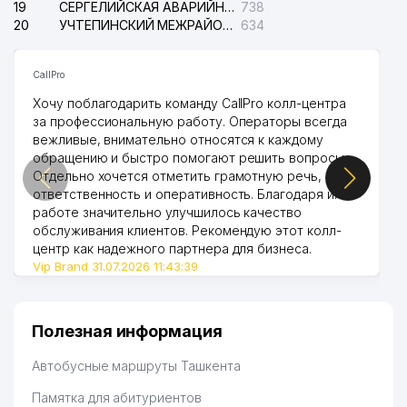
19
СЕРГЕЛИЙСКАЯ АВАРИЙНАЯ СЛУЖБА ЭЛЕКТРОСЕТИ
738
20
УЧТЕПИНСКИЙ МЕЖРАЙОННЫЙ СУД ПО ГРАЖДАНСКИМ ДЕЛАМ
634
48
LOK BO'YOQ SERVIS ООО
729 м
49
O'ZMALOYL ООО
742 м
CallPro
TOSHKENT SHAHAR SUV
Хочу поблагодарить команду CallPro колл-центра
50
748 м
TA'MINOTI ООО
за профессиональную работу. Операторы всегда
вежливые, внимательно относятся к каждому
51
GEKATO KOMMUNAL ТЧСЖ
750 м
обращению и быстро помогают решить вопросы.
Отдельно хочется отметить грамотную речь,
52
OOO Thermotrade
758 м
ответственность и оперативность. Благодаря их
работе значительно улучшилось качество
ОБЩЕОБРАЗОВАТЕЛЬНАЯ
обслуживания клиентов. Рекомендую этот колл-
53
759 м
СРЕДНЯЯ ШКОЛА № 31
центр как надежного партнера для бизнеса.
Vip Brand 31.07.2026 11:43:39
ОБЩЕОБРАЗОВАТЕЛЬНАЯ
54
768 м
СРЕДНЯЯ ШКОЛА №277
SHER MIRZO KOMMUNALCHI
Полезная информация
55
779 м
ТЧСЖ
Автобусные маршруты Ташкента
56
MODERN FASHION ООО
793 м
Памятка для абитуриентов