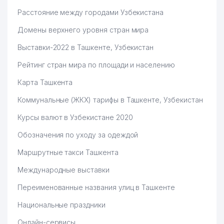
57
РАХМАНОВ М. Б. ИндП
794 м
Расстояние между городами Узбекистана
58
ДЕТСКИЙ САД № 66
800 м
Домены верхнего уровня стран мира
59
NAZAR-PHARM ООО
802 м
Выставки-2022 в Ташкенте, Узбекистан
60
YANGI OLMAZOR ТЧСЖ
806 м
Рейтинг стран мира по площади и населению
Карта Ташкента
61
LILIYA SERVIS LYUKS ТЧСЖ
828 м
Коммунальные (ЖКХ) тарифы в Ташкенте, Узбекистан
ОБЩЕОБРАЗОВАТЕЛЬНАЯ
62
838 м
СРЕДНЯЯ ШКОЛА №125
Курсы валют в Узбекистане 2020
63
NONASH ООО
848 м
Обозначения по уходу за одеждой
G'OFUR G'ULOM KOMMUNAL
Маршрутные такси Ташкента
64
857 м
SERVIS ТЧСЖ
Международные выставки
PRINTING HOUSE СЕМЕЙНОЕ
65
881 м
Переименованные названия улиц в Ташкенте
ПРЕДПРИЯТИЕ
Национальные праздники
66
IZZATILLA PRINT ООО
885 м
Онлайн-сервисы