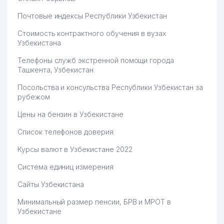
67
HUAXIA ИП ООО
896 м
Почтовые индексы Республики Узбекистан
68
ДЕТСКИЙ САД №463
903 м
Стоимость контрактного обучения в вузах
Узбекистана
69
DOBUS KOMMUNAL ООО
923 м
Телефоны служб экстренной помощи города
ОБЩЕОБРАЗОВАТЕЛЬНАЯ
70
939 м
Ташкента, Узбекистан
СРЕДНЯЯ ШКОЛА №263
Посольства и консульства Республики Узбекистан за
ALEKSANDRA LYUKS SERVIS
рубежом
71
946 м
KOMMUNAL ТЧСЖ
Цены на бензин в Узбекистане
72
GRAND MOTORS ООО
969 м
Список телефонов доверия
73
ДЕТСКИЙ САД №183
981 м
Курсы валют в Узбекистане 2022
74
CARAT DENTAL ООО
986 м
Система единиц измерения
Сайты Узбекистана
Минимальный размер пенсии, БРВ и МРОТ в
Узбекистане