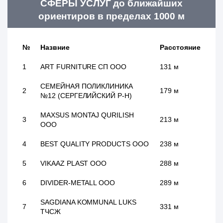
СФЕРЫ УСЛУГ до ближайших
ориентиров в пределах 1000 м
№
Назвние
Расстояние
1
ART FURNITURE СП ООО
131 м
СЕМЕЙНАЯ ПОЛИКЛИНИКА
2
179 м
№12 (СЕРГЕЛИЙСКИЙ Р-Н)
MAXSUS MONTAJ QURILISH
3
213 м
ООО
4
BEST QUALITY PRODUCTS ООО
238 м
5
VIKAAZ PLAST ООО
288 м
6
DIVIDER-METALL ООО
289 м
SAGDIANA KOMMUNAL LUKS
7
331 м
ТЧСЖ