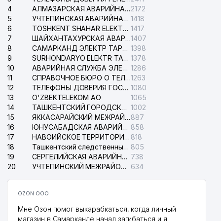
4
АЛМАЗАРСКАЯ АВАРИЙНАЯ СЛУЖБА ЭЛЕКТРОСЕТИ
2172
5
УЧТЕПИНСКАЯ АВАРИЙНАЯ СЛУЖБА ЭЛЕКТРОСЕТИ
1418
6
TOSHKENT SHAHAR ELEKTR TARMOQLARI KORXONASI АО
1417
7
ШАЙХАНТАХУРСКАЯ АВАРИЙНАЯ СЛУЖБА ЭЛЕКТРОСЕТИ
1407
8
САМАРКАНД ЭЛЕКТР ТАРМОКЛАРИ АО
1398
9
SURHONDARYO ELEKTR TARMOKLARI АО
1378
10
АВАРИЙНАЯ СЛУЖБА ЭЛЕКТРОСЕТИ ТАШКЕНТСКОГО РАЙОНА
1286
11
СПРАВОЧНОЕ БЮРО О ТЕЛЕФОНАХ ОРГАНИЗАЦИЙ г. ТАШКЕНТА
1263
12
ТЕЛЕФОНЫ ДОВЕРИЯ ГОСУДАРСТВЕННОГО ЦЕНТРА ТЕСТИРОВАНИЯ
1080
13
O'ZBEKTELEKOM АО
1065
14
ТАШКЕНТСКИЙ ГОРОДСКОЙ СУД ПО ГРАЖДАНСКИМ ДЕЛАМ
1002
15
ЯККАСАРАЙСКИЙ МЕЖРАЙОННЫЙ СУД ПО ГРАЖДАНСКИМ ДЕЛАМ
887
16
ЮНУСАБАДСКАЯ АВАРИЙНАЯ СЛУЖБА ЭЛЕКТРОСЕТИ
858
17
НАВОИЙСКОЕ ТЕРРИТОРИАЛЬНОЕ ПРЕДПРИЯТИЕ ЭЛЕКТРОСЕТИ АО
818
18
Ташкентский следственный изолятор
805
19
СЕРГЕЛИЙСКАЯ АВАРИЙНАЯ СЛУЖБА ЭЛЕКТРОСЕТИ
738
20
УЧТЕПИНСКИЙ МЕЖРАЙОННЫЙ СУД ПО ГРАЖДАНСКИМ ДЕЛАМ
634
OZON ООО
Мне Озон помог выкарабкаться, когда личный
магазин в Самарканде начал загибаться и я