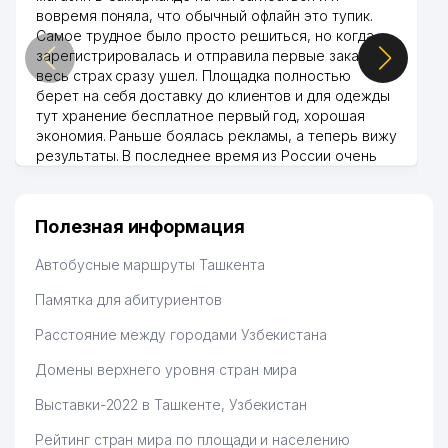
вовремя поняла, что обычный офлайн это тупик.
Самое трудное было просто решиться, но когда
зарегистрировалась и отправила первые заказы,
весь страх сразу ушел. Площадка полностью
берет на себя доставку до клиентов и для одежды
тут хранение бесплатное первый год, хорошая
экономия. Раньше боялась рекламы, а теперь вижу
результаты. В последнее время из России очень
много заказывают, а вначале только по
Узбекистану брали, но вяло. Удалось раскрутиться,
дальше развиваюсь потихоньку😊
Полезная информация
Hamida 03.08.2026 12:45:39
Автобусные маршруты Ташкента
Памятка для абитуриентов
Расстояние между городами Узбекистана
Домены верхнего уровня стран мира
Выставки-2022 в Ташкенте, Узбекистан
Рейтинг стран мира по площади и населению