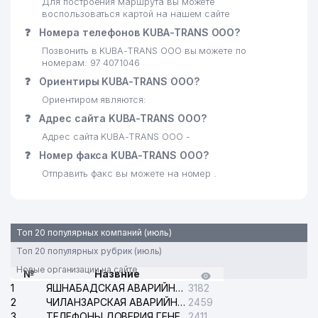
Для построения маршрута вы можете
воспользоваться картой на нашем сайте
❓
Номера телефонов KUBA-TRANS ООО?
Позвонить в KUBA-TRANS ООО вы можете по
номерам: 97 4071046
❓
Ориентиры KUBA-TRANS ООО?
Ориентиром являются:
❓
Адрес сайта KUBA-TRANS ООО?
Адрес сайта KUBA-TRANS ООО -
❓
Номер факса KUBA-TRANS ООО?
Отправить факс вы можете на номер .
Топ 20 популярных компаний (июль)
Топ 20 популярных рубрик (июль)
Новые организации на сайте
№
Назвние
1
ЯШНАБАДСКАЯ АВАРИЙНАЯ СЛУЖБА ЭЛЕКТРОСЕТИ
3182
2
ЧИЛАНЗАРСКАЯ АВАРИЙНАЯ СЛУЖБА ЭЛЕКТРОСЕТИ
2459
3
ТЕЛЕФОНЫ ДОВЕРИЯ ГЕНЕРАЛЬНОЙ ПРОКУРАТУРЫ РЕСПУБЛИКИ УЗБЕКИСТАН
2411