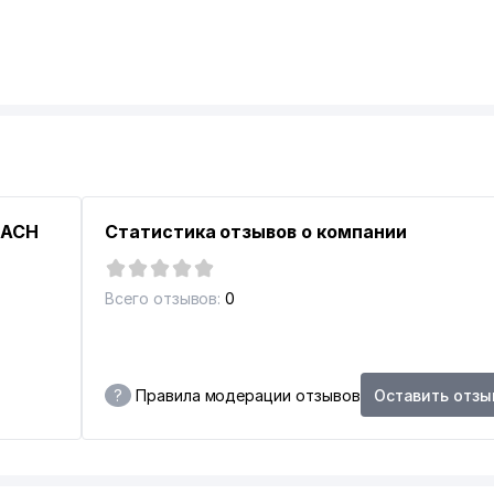
MACH
Статистика отзывов о компании
КОЙ АКАДЕМИИ УЗБЕКИСТАНА
Всего отзывов:
0
СЦИРКА
?
Правила модерации отзывов
Оставить отзы
Й ГОРОДСКОЙ ФИЛИАЛ ФИЛИАЛ