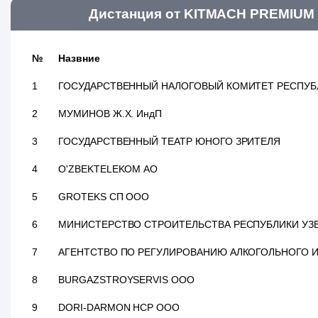
Дистанция от KITMACH PREMIUM 
№
Назвние
1
ГОСУДАРСТВЕННЫЙ НАЛОГОВЫЙ КОМИТЕТ РЕСПУБ
2
МУМИНОВ Ж.Х. ИндП
3
ГОСУДАРСТВЕННЫЙ ТЕАТР ЮНОГО ЗРИТЕЛЯ
4
O'ZBEKTELEKOM АО
5
GROTEKS СП ООО
6
МИНИСТЕРСТВО СТРОИТЕЛЬСТВА РЕСПУБЛИКИ УЗ
7
АГЕНТСТВО ПО РЕГУЛИРОВАНИЮ АЛКОГОЛЬНОГО И
8
BURGAZSTROYSERVIS ООО
9
DORI-DARMON HCP ООО