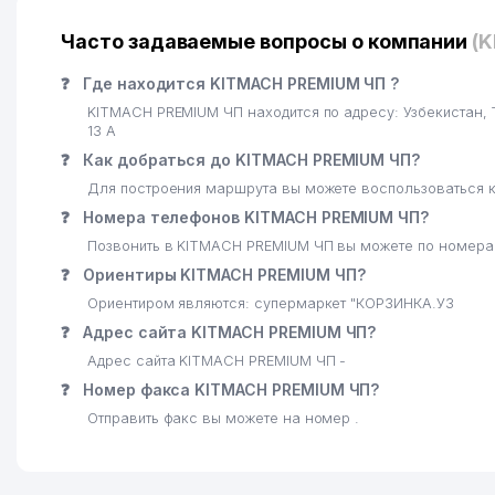
21
МОЛОДЁЖНЫЙ ТЕАТР УЗБЕКИСТАНА
Часто задаваемые вопросы о компании
(
22
ГОСТИНИЦА РО УЗБЕКГОСЦИРК
❓
Где находится KITMACH PREMIUM ЧП ?
23
ХОКИМИЯТ ШАЙХАНТАХУРСКОГО РАЙОНА
KITMACH PREMIUM ЧП находится по адресу: Узбекиста
13 А
24
GLOBAL EDUCATION ENTERPRISE НОУ
❓
Как добраться до KITMACH PREMIUM ЧП?
25
LABORATOIRE INNOTECH INTERNATIONAL ПРЕДСТА
Для построения маршрута вы можете воспользоваться к
❓
Номера телефонов KITMACH PREMIUM ЧП?
26
НИИ МИКРОБИОЛОГИИ АН РУз
Позвонить в KITMACH PREMIUM ЧП вы можете по номерам
27
УЗБЕКСКИЙ НАЦИОНАЛЬНЫЙ АКАДЕМИЧЕСКИЙ ДРА
❓
Ориентиры KITMACH PREMIUM ЧП?
Ориентиром являются: супермаркет "КОРЗИНКА.УЗ
28
SHIRIN SHAXLO ЧП
❓
Адрес сайта KITMACH PREMIUM ЧП?
29
URAMA KULCHA ООО
Адрес сайта KITMACH PREMIUM ЧП -
❓
Номер факса KITMACH PREMIUM ЧП?
30
TOSHKENT ТЕЛЕКАНАЛ
Отправить факс вы можете на номер .
31
WEB MEDIA GROUP ООО
32
RESPUBLIKA TELERADIOMARKAZI ГУП