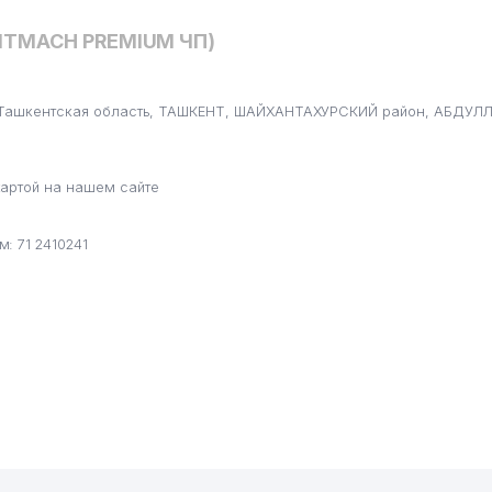
KITMACH PREMIUM ЧП)
н, Ташкентская область, ТАШКЕНТ, ШАЙХАНТАХУРСКИЙ район, АБДУ
ВИТЕЛЬСТВО
артой на нашем сайте
: 71 2410241
МАТИЧЕСКИЙ ТЕАТР