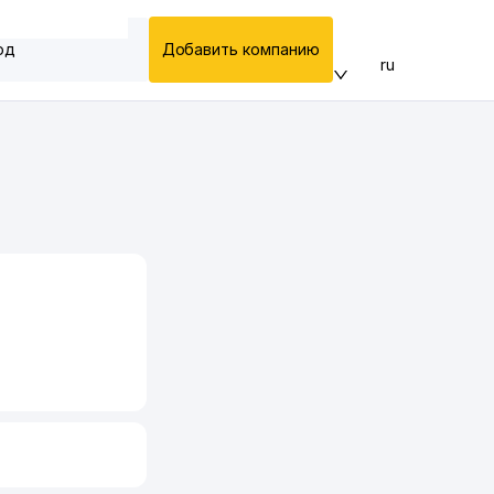
од
Добавить компанию
ru