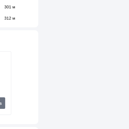
301 м
312 м
328 м
328 м
336 м
397 м
421 м
426 м
451 м
в
470 м
472 м