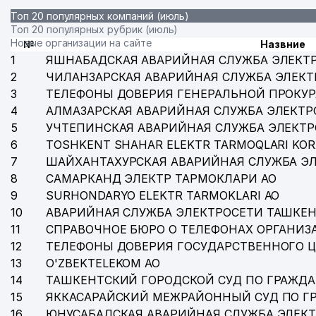
Топ 20 популярных компаний (июль)
33
ГОСУДАРСТВЕННЫЙ МУЗЕЙ ЛИТЕРАТУРЫ им. АЛИШ
Топ 20 популярных рубрик (июль)
Новые организации на сайте
№
Назвние
34
* КАЗАХСТАНА
1
ЯШНАБАДСКАЯ АВАРИЙНАЯ СЛУЖБА ЭЛЕКТ
35
ANKA ООО ИИ
2
ЧИЛАНЗАРСКАЯ АВАРИЙНАЯ СЛУЖБА ЭЛЕКТ
3
ТЕЛЕФОНЫ ДОВЕРИЯ ГЕНЕРАЛЬНОЙ ПРОКУР
36
PAXTAKOR ЧП
4
АЛМАЗАРСКАЯ АВАРИЙНАЯ СЛУЖБА ЭЛЕКТР
5
УЧТЕПИНСКАЯ АВАРИЙНАЯ СЛУЖБА ЭЛЕКТ
37
АКАДЕМИЧЕСКИЙ ЛИЦЕЙ ПРИ ТАШКЕНТСКОМ ГОСУ
6
TOSHKENT SHAHAR ELEKTR TARMOQLARI KOR
38
УЗБЕКГОСЦИРК РО
7
ШАЙХАНТАХУРСКАЯ АВАРИЙНАЯ СЛУЖБА Э
8
САМАРКАНД ЭЛЕКТР ТАРМОКЛАРИ АО
39
KIMYOTRANS ООО
9
SURHONDARYO ELEKTR TARMOKLARI АО
40
KUDRAT STOMADENT ООО
10
АВАРИЙНАЯ СЛУЖБА ЭЛЕКТРОСЕТИ ТАШКЕН
11
СПРАВОЧНОЕ БЮРО О ТЕЛЕФОНАХ ОРГАНИЗА
41
НАЦИОНАЛЬНЫЙ ОЛИМПИЙСКИЙ КОМИТЕТ УЗБЕКИ
12
ТЕЛЕФОНЫ ДОВЕРИЯ ГОСУДАРСТВЕННОГО 
13
O'ZBEKTELEKOM АО
42
МИНИСТЕРСТВО ЗДРАВООХРАНЕНИЯ РЕСПУБЛИКИ 
14
ТАШКЕНТСКИЙ ГОРОДСКОЙ СУД ПО ГРАЖД
43
EL JANNAT MANZURAXON ЧП
15
ЯККАСАРАЙСКИЙ МЕЖРАЙОННЫЙ СУД ПО Г
16
ЮНУСАБАДСКАЯ АВАРИЙНАЯ СЛУЖБА ЭЛЕК