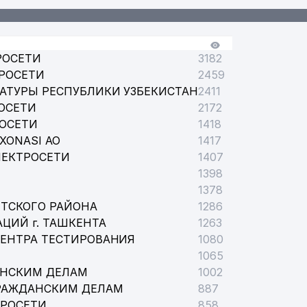
ЕРА НАВОИ
РОСЕТИ
3182
РОСЕТИ
2459
АТУРЫ РЕСПУБЛИКИ УЗБЕКИСТАН
2411
ОСЕТИ
2172
РОСЕТИ
1418
ДАРСТВЕННОМ ЮРИДИЧЕСКОМ УНИВЕРСИТЕТЕ (ТашГЮИ)
XONASI АО
1417
ЛЕКТРОСЕТИ
1407
1398
1378
ТСКОГО РАЙОНА
1286
ЦИЙ г. ТАШКЕНТА
1263
СТАНА
ЦЕНТРА ТЕСТИРОВАНИЯ
1080
1065
УЗБЕКИСТАН
АНСКИМ ДЕЛАМ
1002
РАЖДАНСКИМ ДЕЛАМ
887
ТРОСЕТИ
858