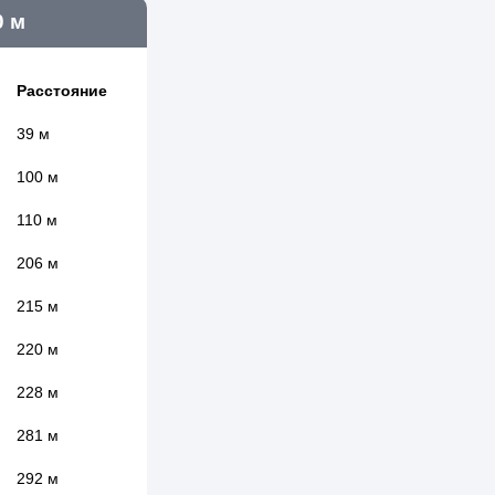
0 м
Расстояние
39 м
100 м
110 м
206 м
215 м
220 м
228 м
281 м
292 м