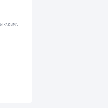
541 м
604 м
610 м
ЛЛЫ КАДЫРИ,
610 м
614 м
626 м
646 м
689 м
690 м
690 м
716 м
724 м