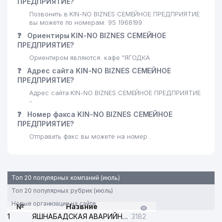
ПРЕДПРИЯТИЕ?
МИНИСТЕРСТВО ЗАНЯТОСТИ И
Позвонить в KIN-NO BIZNES СЕМЕЙНОЕ ПРЕДПРИЯТИЕ
20
ТРУДОВЫХ ОТНОШЕНИЙ
728 м
вы можете по номерам: 95 1968199
РЕСПУБЛИКИ УЗБЕКИСТАН
❓
Ориентиры KIN-NO BIZNES СЕМЕЙНОЕ
KHS GmbH TASHKENT
ПРЕДПРИЯТИЕ?
21
823 м
ПРЕДСТАВИТЕЛЬСТВО
Ориентиром являются: кафе "ЯГОДКА
❓
Адрес сайта KIN-NO BIZNES СЕМЕЙНОЕ
МИНИСТЕРСТВО ПО
ПРЕДПРИЯТИЕ?
РАЗВИТИЮ
ИНФОРМАЦИОННЫХ
Адрес сайта KIN-NO BIZNES СЕМЕЙНОЕ ПРЕДПРИЯТИЕ
22
881 м
ТЕХНОЛОГИЙ И
-
КОММУНИКАЦИЙ РЕСПУБЛИКИ
❓
Номер факса KIN-NO BIZNES СЕМЕЙНОЕ
УЗБЕКИСТАН
ПРЕДПРИЯТИЕ?
Отправить факс вы можете на номер .
ГОСУДАРСТВЕННЫЙ МУЗЕЙ
23
881 м
ИСКУССТВ УЗБЕКИСТАНА
МИНИСТЕРСТВО НАРОДНОГО
24
ОБРАЗОВАНИЯ РЕСПУБЛИКИ
895 м
Топ 20 популярных компаний (июль)
УЗБЕКИСТАН
Топ 20 популярных рубрик (июль)
Новые организации на сайте
№
МИНИСТЕРСТВО ЮСТИЦИИ
Назвние
25
901 м
РЕСПУБЛИКИ УЗБЕКИСТАН
1
ЯШНАБАДСКАЯ АВАРИЙНАЯ СЛУЖБА ЭЛЕКТРОСЕТИ
3182