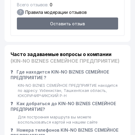
13
538 м
Всего отзывов:
0
АГЕНТСТВО УЗБЕКИСТАНА
(УзА)
?
Правила модерации отзывов
ГОСУДАРСТВЕННЫЙ МУЗЕЙ
Оставить отзыв
14
552 м
ИСТОРИИ УЗБЕКИСТАНА
МЕЖДУНАРОДНЫЙ ВАЛЮТНЫЙ
15
ФОНД (МВФ)
561 м
ПРЕДСТАВИТЕЛЬСТВО
Часто задаваемые вопросы о компании
(KIN-NO BIZNES СЕМЕЙНОЕ ПРЕДПРИЯТИЕ)
16
SADA ООО
572 м
❓
Где находится KIN-NO BIZNES СЕМЕЙНОЕ
КОМИТЕТ ПО ДЕЛАМ РЕЛИГИЙ
ПРЕДПРИЯТИЕ ?
17
ПРИ КАБИНЕТЕ МИНИСТРОВ
603 м
KIN-NO BIZNES СЕМЕЙНОЕ ПРЕДПРИЯТИЕ находится
РЕСПУБЛИКИ УЗБЕКИСТАН
по адресу: Узбекистан, Ташкентская область,
ЮКОРИЧИРЧИКСКИЙ Р-Н
ПОСОЛЬСТВО РЕСПУБЛИКИ
18
635 м
❓
Как добраться до KIN-NO BIZNES СЕМЕЙНОЕ
ЮЖНАЯ КОРЕЯ
ПРЕДПРИЯТИЕ?
INTERCONCEPTS
Для построения маршрута вы можете
19
INTERCORPORATED
713 м
воспользоваться картой на нашем сайте
ПРЕДСТАВИТЕЛЬСТВО
❓
Номера телефонов KIN-NO BIZNES СЕМЕЙНОЕ