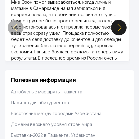
СПЕЦИАЛИЗИРОВАННАЯ
Мне Озон помог выкарабкаться, когда личный
34
962 м
ХОРЕОГРАФИЧЕСКАЯ ШКОЛА
магазин в Самарканде начал загибаться и я
ИНТЕРНАТ
вовремя поняла, что обычный офлайн это тупик.
Самое трудное было просто решиться, но когда
зарегистрировалась и отправила первые заказы,
весь страх сразу ушел. Площадка полностью
берет на себя доставку до клиентов и для одежды
тут хранение бесплатное первый год, хорошая
экономия. Раньше боялась рекламы, а теперь вижу
результаты. В последнее время из России очень
много заказывают, а вначале только по
Узбекистану брали, но вяло. Удалось раскрутиться,
дальше развиваюсь потихоньку😊
Полезная информация
Hamida 03.08.2026 12:45:39
Автобусные маршруты Ташкента
Памятка для абитуриентов
Расстояние между городами Узбекистана
Домены верхнего уровня стран мира
Выставки-2022 в Ташкенте, Узбекистан