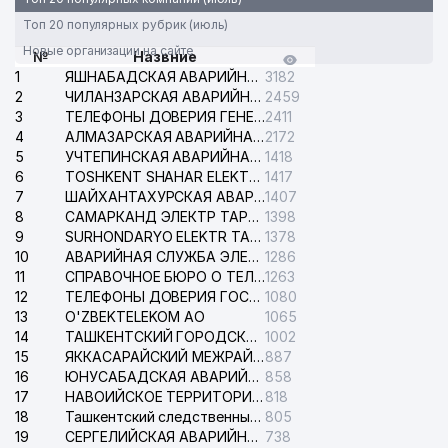
Топ 20 популярных рубрик (июль)
Новые организации на сайте
№
Назвние
1
ЯШНАБАДСКАЯ АВАРИЙНАЯ СЛУЖБА ЭЛЕКТРОСЕТИ
3182
2
ЧИЛАНЗАРСКАЯ АВАРИЙНАЯ СЛУЖБА ЭЛЕКТРОСЕТИ
2459
3
ТЕЛЕФОНЫ ДОВЕРИЯ ГЕНЕРАЛЬНОЙ ПРОКУРАТУРЫ РЕСПУБЛИКИ УЗБЕКИСТАН
2411
4
АЛМАЗАРСКАЯ АВАРИЙНАЯ СЛУЖБА ЭЛЕКТРОСЕТИ
2172
5
УЧТЕПИНСКАЯ АВАРИЙНАЯ СЛУЖБА ЭЛЕКТРОСЕТИ
1418
6
TOSHKENT SHAHAR ELEKTR TARMOQLARI KORXONASI АО
1417
7
ШАЙХАНТАХУРСКАЯ АВАРИЙНАЯ СЛУЖБА ЭЛЕКТРОСЕТИ
1407
8
САМАРКАНД ЭЛЕКТР ТАРМОКЛАРИ АО
1398
9
SURHONDARYO ELEKTR TARMOKLARI АО
1378
10
АВАРИЙНАЯ СЛУЖБА ЭЛЕКТРОСЕТИ ТАШКЕНТСКОГО РАЙОНА
1286
11
СПРАВОЧНОЕ БЮРО О ТЕЛЕФОНАХ ОРГАНИЗАЦИЙ г. ТАШКЕНТА
1263
12
ТЕЛЕФОНЫ ДОВЕРИЯ ГОСУДАРСТВЕННОГО ЦЕНТРА ТЕСТИРОВАНИЯ
1080
13
O'ZBEKTELEKOM АО
1065
14
ТАШКЕНТСКИЙ ГОРОДСКОЙ СУД ПО ГРАЖДАНСКИМ ДЕЛАМ
1002
15
ЯККАСАРАЙСКИЙ МЕЖРАЙОННЫЙ СУД ПО ГРАЖДАНСКИМ ДЕЛАМ
887
16
ЮНУСАБАДСКАЯ АВАРИЙНАЯ СЛУЖБА ЭЛЕКТРОСЕТИ
858
17
НАВОИЙСКОЕ ТЕРРИТОРИАЛЬНОЕ ПРЕДПРИЯТИЕ ЭЛЕКТРОСЕТИ АО
818
18
Ташкентский следственный изолятор
805
19
СЕРГЕЛИЙСКАЯ АВАРИЙНАЯ СЛУЖБА ЭЛЕКТРОСЕТИ
738