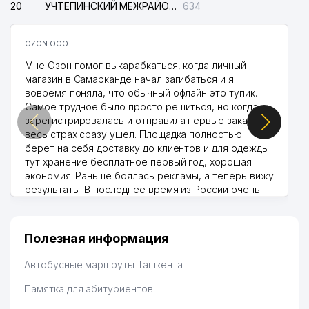
20
УЧТЕПИНСКИЙ МЕЖРАЙОННЫЙ СУД ПО ГРАЖДАНСКИМ ДЕЛАМ
634
OZON ООО
Мне Озон помог выкарабкаться, когда личный
магазин в Самарканде начал загибаться и я
вовремя поняла, что обычный офлайн это тупик.
Самое трудное было просто решиться, но когда
зарегистрировалась и отправила первые заказы,
весь страх сразу ушел. Площадка полностью
берет на себя доставку до клиентов и для одежды
тут хранение бесплатное первый год, хорошая
экономия. Раньше боялась рекламы, а теперь вижу
результаты. В последнее время из России очень
много заказывают, а вначале только по
Узбекистану брали, но вяло. Удалось раскрутиться,
дальше развиваюсь потихоньку😊
Полезная информация
Hamida 03.08.2026 12:45:39
Автобусные маршруты Ташкента
Памятка для абитуриентов