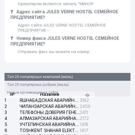
Ориентиром являются: мечеть "МИНОР
❓
Адрес сайта JULES VERNE HOSTEL СЕМЕЙНОЕ
ПРЕДПРИЯТИЕ?
Адрес сайта JULES VERNE HOSTEL СЕМЕЙНОЕ
ПРЕДПРИЯТИЕ -
❓
Номер факса JULES VERNE HOSTEL СЕМЕЙНОЕ
ПРЕДПРИЯТИЕ?
Отправить факс вы можете на номер .
Топ 20 популярных компаний (июль)
Топ 20 популярных рубрик (июль)
Новые организации на сайте
№
Назвние
1
ЯШНАБАДСКАЯ АВАРИЙНАЯ СЛУЖБА ЭЛЕКТРОСЕТИ
3182
2
ЧИЛАНЗАРСКАЯ АВАРИЙНАЯ СЛУЖБА ЭЛЕКТРОСЕТИ
2459
3
ТЕЛЕФОНЫ ДОВЕРИЯ ГЕНЕРАЛЬНОЙ ПРОКУРАТУРЫ РЕСПУБЛИКИ УЗБЕКИСТАН
2411
4
АЛМАЗАРСКАЯ АВАРИЙНАЯ СЛУЖБА ЭЛЕКТРОСЕТИ
2172
5
УЧТЕПИНСКАЯ АВАРИЙНАЯ СЛУЖБА ЭЛЕКТРОСЕТИ
1418
6
TOSHKENT SHAHAR ELEKTR TARMOQLARI KORXONASI АО
1417