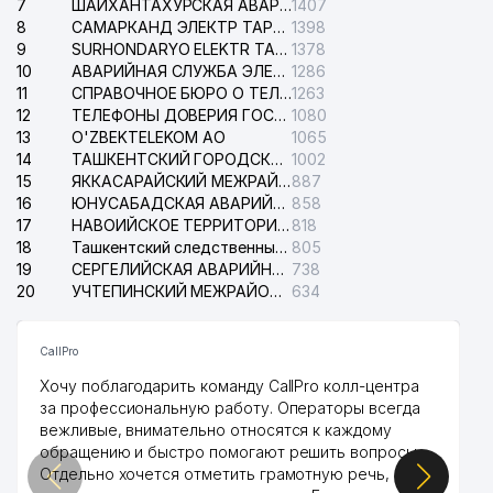
7
ШАЙХАНТАХУРСКАЯ АВАРИЙНАЯ СЛУЖБА ЭЛЕКТРОСЕТИ
1407
8
САМАРКАНД ЭЛЕКТР ТАРМОКЛАРИ АО
1398
9
SURHONDARYO ELEKTR TARMOKLARI АО
1378
10
АВАРИЙНАЯ СЛУЖБА ЭЛЕКТРОСЕТИ ТАШКЕНТСКОГО РАЙОНА
1286
11
СПРАВОЧНОЕ БЮРО О ТЕЛЕФОНАХ ОРГАНИЗАЦИЙ г. ТАШКЕНТА
1263
12
ТЕЛЕФОНЫ ДОВЕРИЯ ГОСУДАРСТВЕННОГО ЦЕНТРА ТЕСТИРОВАНИЯ
1080
13
O'ZBEKTELEKOM АО
1065
14
ТАШКЕНТСКИЙ ГОРОДСКОЙ СУД ПО ГРАЖДАНСКИМ ДЕЛАМ
1002
15
ЯККАСАРАЙСКИЙ МЕЖРАЙОННЫЙ СУД ПО ГРАЖДАНСКИМ ДЕЛАМ
887
16
ЮНУСАБАДСКАЯ АВАРИЙНАЯ СЛУЖБА ЭЛЕКТРОСЕТИ
858
17
НАВОИЙСКОЕ ТЕРРИТОРИАЛЬНОЕ ПРЕДПРИЯТИЕ ЭЛЕКТРОСЕТИ АО
818
18
Ташкентский следственный изолятор
805
19
СЕРГЕЛИЙСКАЯ АВАРИЙНАЯ СЛУЖБА ЭЛЕКТРОСЕТИ
738
20
УЧТЕПИНСКИЙ МЕЖРАЙОННЫЙ СУД ПО ГРАЖДАНСКИМ ДЕЛАМ
634
CallPro
Хочу поблагодарить команду CallPro колл-центра
за профессиональную работу. Операторы всегда
вежливые, внимательно относятся к каждому
обращению и быстро помогают решить вопросы.
Отдельно хочется отметить грамотную речь,