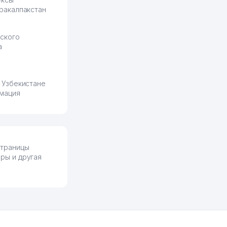
ракалпакстан
ского
а
 Узбекистане
мация
 страницы
иры и другая