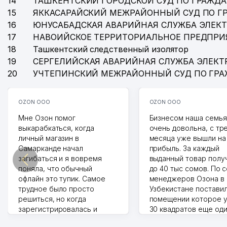
14
ТАШКЕНТСКИЙ ГОРОДСКОЙ СУД ПО ГРАЖД
15
ЯККАСАРАЙСКИЙ МЕЖРАЙОННЫЙ СУД ПО Г
16
ЮНУСАБАДСКАЯ АВАРИЙНАЯ СЛУЖБА ЭЛЕК
17
НАВОИЙСКОЕ ТЕРРИТОРИАЛЬНОЕ ПРЕДПРИ
18
Ташкентский следственный изолятор
19
СЕРГЕЛИЙСКАЯ АВАРИЙНАЯ СЛУЖБА ЭЛЕКТ
20
УЧТЕПИНСКИЙ МЕЖРАЙОННЫЙ СУД ПО ГР
OZON ООО
OZON ООО
Мне Озон помог
Бизнесом наша семья
выкарабкаться, когда
очень довольна, с тр
личный магазин в
месяца уже вышли на
Самарканде начал
прибыль. За каждый
загибаться и я вовремя
выданный товар полу
поняла, что обычный
до 40 тыс сомов. По 
офлайн это тупик. Самое
менеджеров Озона в
трудное было просто
Узбекистане поставил
решиться, но когда
помещении которое у
зарегистрировалась и
30 квадратов еще од
отправила первые заказы,
прилавок под второй