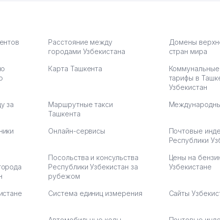
то в 2
ответственность и
Другой кон
учку.
оперативность. Благодаря
поселке вря
чехлы
их работе значительно
потому что 
а,
улучшилось качество
Озона для У
что
обслуживания клиентов.
тут у нас у
иентов
Расстояние между
Домены верхн
городами Узбекистана
Рекомендую этот колл-
стран мира
Выгодное д
36
центр как надежного
спокойное.
по
Карта Ташкента
Коммунальные
партнера для бизнеса.
Марат 27.07.
ю
тарифы в Ташк
Vip Brand 31.07.2026 11:43:39
Узбекистан
у за
Маршрутные такси
Международны
Ташкента
ники
Онлайн-сервисы
Почтовые инд
Республики Уз
Посольства и консульства
Цены на бензи
города
Республики Узбекистан за
Узбекистане
н
рубежом
истане
Система единиц измерения
Сайты Узбекис
Автомобильные коды
Почтовые инд