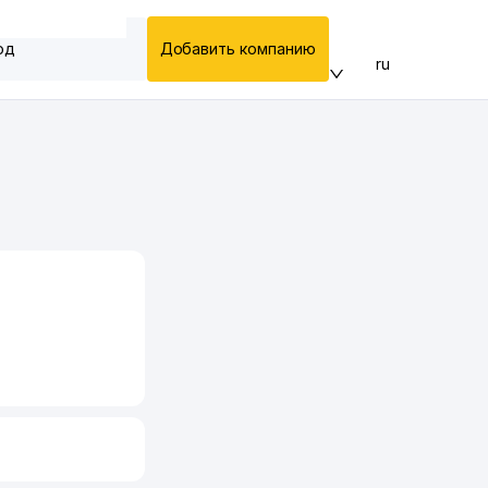
од
Добавить компанию
ru