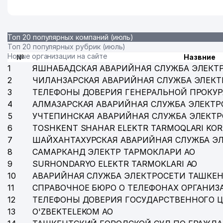
Топ 20 популярных компаний (июль)
Топ 20 популярных рубрик (июль)
Новые организации на сайте
№
Назвние
1
ЯШНАБАДСКАЯ АВАРИЙНАЯ СЛУЖБА ЭЛЕКТ
2
ЧИЛАНЗАРСКАЯ АВАРИЙНАЯ СЛУЖБА ЭЛЕКТ
3
ТЕЛЕФОНЫ ДОВЕРИЯ ГЕНЕРАЛЬНОЙ ПРОКУР
4
АЛМАЗАРСКАЯ АВАРИЙНАЯ СЛУЖБА ЭЛЕКТР
5
УЧТЕПИНСКАЯ АВАРИЙНАЯ СЛУЖБА ЭЛЕКТ
6
TOSHKENT SHAHAR ELEKTR TARMOQLARI KOR
7
ШАЙХАНТАХУРСКАЯ АВАРИЙНАЯ СЛУЖБА Э
8
САМАРКАНД ЭЛЕКТР ТАРМОКЛАРИ АО
9
SURHONDARYO ELEKTR TARMOKLARI АО
10
АВАРИЙНАЯ СЛУЖБА ЭЛЕКТРОСЕТИ ТАШКЕН
11
СПРАВОЧНОЕ БЮРО О ТЕЛЕФОНАХ ОРГАНИЗА
12
ТЕЛЕФОНЫ ДОВЕРИЯ ГОСУДАРСТВЕННОГО 
13
O'ZBEKTELEKOM АО