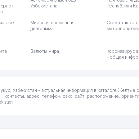
тернет,
Узбекистана
Республики Ка
ан
истане
Мировая временная
Схема ташкент
диаграмма
метрополитен
енте
Валюты мира
Коронавирус в
– общая инфор
ионе Нукус, Узбекистан - актуальная информация в каталоге Желтые
nali.: контакты, адрес, телефон, факс, сайт, расположение, ориент
istan.