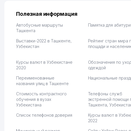
весь страх сразу ушел.
бизнес. Так можно и э
Площадка полностью берет
раза увеличивает выр
на себя доставку до
Второй бизнес у нас 
Полезная информация
клиентов и для одежды тут
для телефонов, стекл
хранение бесплатное
мышки и вообще все 
Автобусные маршруты
Памятка для абитур
первый год, хорошая
Ташкента
людям часто надо
экономия. Раньше боялась
Камат 31.07.2026 17:50:
Выставки-2022 в Ташкенте,
Рейтинг стран мира 
рекламы, а теперь вижу
Узбекистан
площади и населени
результаты. В последнее
время из России очень
много заказывают, а
Курсы валют в Узбекистане
Обозначения по уход
вначале только по
2020
одеждой
Узбекистану брали, но
вяло. Удалось
Переименованные
Национальные празд
раскрутиться, дальше
названия улиц в Ташкенте
развиваюсь потихоньку😊
Стоимость контрактного
Телефоны служб
Hamida 03.08.2026 12:45:39
обучения в вузах
экстренной помощи 
Узбекистана
Ташкента, Узбекиста
Список телефонов доверия
Курсы валют в Узбек
2022
Минимальный размер
Сайты Yellow Pages в