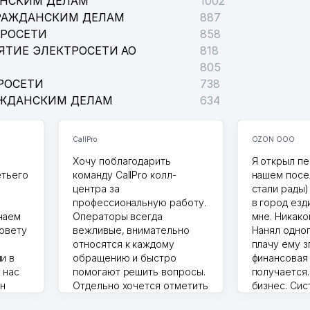
АНСКИМ ДЕЛАМ
1002
РАЖДАНСКИМ ДЕЛАМ
887
ТРОСЕТИ
858
ЯТИЕ ЭЛЕКТРОСЕТИ АО
818
805
РОСЕТИ
738
АЖДАНСКИМ ДЕЛАМ
634
CallPro
OZON ООО
Хочу поблагодарить
Я открыл пе
етьего
команду CallPro колл-
нашем посе
центра за
стали рады)
профессиональную работу.
в город езд
чаем
Операторы всегда
мне. Никако
совету
вежливые, внимательно
Нанял одног
относятся к каждому
плачу ему з
и в
обращению и быстро
финансовая
 нас
помогают решить вопросы.
получается
ин
Отдельно хочется отметить
бизнес. Си
грамотную речь,
сама делает