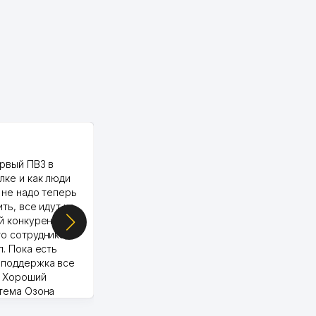
PALMA TEXTILE
рвый ПВЗ в
Yellowpages juda tez, aniq,
лке и как люди
qulay va sifatlik ishlaydi.
 не надо теперь
respect
ить, все идут ко
й конкуренции.
о сотрудника,
п. Пока есть
 поддержка все
Murod 24.07.2026 19:11:27
. Хороший
стема Озона
 отчеты.