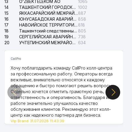
13
O'ZBEKTELEKOM АО
1065
14
ТАШКЕНТСКИЙ ГОРОДСКОЙ СУД ПО ГРАЖДАНСКИМ ДЕЛАМ
1002
15
ЯККАСАРАЙСКИЙ МЕЖРАЙОННЫЙ СУД ПО ГРАЖДАНСКИМ ДЕЛАМ
887
16
ЮНУСАБАДСКАЯ АВАРИЙНАЯ СЛУЖБА ЭЛЕКТРОСЕТИ
858
17
НАВОИЙСКОЕ ТЕРРИТОРИАЛЬНОЕ ПРЕДПРИЯТИЕ ЭЛЕКТРОСЕТИ АО
818
18
Ташкентский следственный изолятор
805
19
СЕРГЕЛИЙСКАЯ АВАРИЙНАЯ СЛУЖБА ЭЛЕКТРОСЕТИ
738
20
УЧТЕПИНСКИЙ МЕЖРАЙОННЫЙ СУД ПО ГРАЖДАНСКИМ ДЕЛАМ
634
CallPro
Хочу поблагодарить команду CallPro колл-центра
за профессиональную работу. Операторы всегда
вежливые, внимательно относятся к каждому
обращению и быстро помогают решить вопросы.
Отдельно хочется отметить грамотную речь,
ответственность и оперативность. Благодаря их
работе значительно улучшилось качество
обслуживания клиентов. Рекомендую этот колл-
центр как надежного партнера для бизнеса.
Vip Brand 31.07.2026 11:43:39