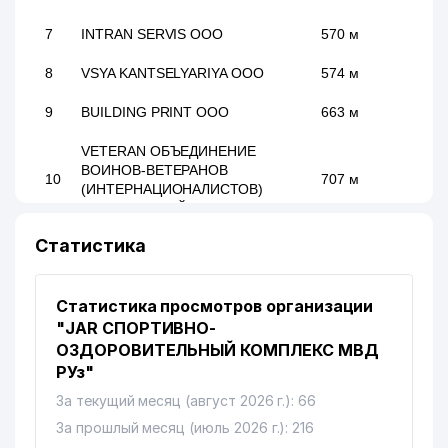
7
INTRAN SERVIS ООО
570 м
8
VSYA KANTSELYARIYA ООО
574 м
9
BUILDING PRINT ООО
663 м
VETERAN ОБЪЕДИНЕНИЕ
ВОИНОВ-ВЕТЕРАНОВ
10
707 м
(ИНТЕРНАЦИОНАЛИСТОВ)
ТАШКЕНТСКОЙ ОБЛАСТИ
Статистика
11
DAVR BANK ЧАКБ
792 м
TURKTURIZM СЕМЕЙНОЕ
12
836 м
Статистика просмотров организации
ПРЕДПРИЯТИЕ
"JAR СПОРТИВНО-
13
EL JANNAT MANZURAXON ЧП
841 м
ОЗДОРОВИТЕЛЬНЫЙ КОМПЛЕКС МВД
РУз"
14
ИРГАШЕВ Б.Б. ИндП
849 м
За текущий месяц (август 2026 г.): 66
15
DOKTOR SALIMOV ЧП
858 м
За прошлый месяц (июль 2026 г.): 216