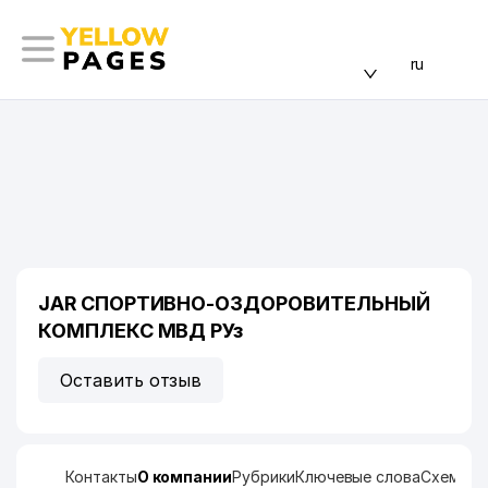
ru
JAR СПОРТИВНО-ОЗДОРОВИТЕЛЬНЫЙ
КОМПЛЕКС МВД РУз
Оставить отзыв
Контакты
О компании
Рубрики
Ключевые слова
Схема п