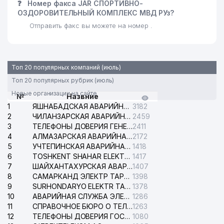
❓
Номер факса JAR СПОРТИВНО-
ОЗДОРОВИТЕЛЬНЫЙ КОМПЛЕКС МВД РУз?
Отправить факс вы можете на номер .
Топ 20 популярных компаний (июль)
Топ 20 популярных рубрик (июль)
Новые организации на сайте
№
Назвние
1
ЯШНАБАДСКАЯ АВАРИЙНАЯ СЛУЖБА ЭЛЕКТРОСЕТИ
3182
2
ЧИЛАНЗАРСКАЯ АВАРИЙНАЯ СЛУЖБА ЭЛЕКТРОСЕТИ
2459
3
ТЕЛЕФОНЫ ДОВЕРИЯ ГЕНЕРАЛЬНОЙ ПРОКУРАТУРЫ РЕСПУБЛИКИ УЗБЕКИСТАН
2411
4
АЛМАЗАРСКАЯ АВАРИЙНАЯ СЛУЖБА ЭЛЕКТРОСЕТИ
2172
5
УЧТЕПИНСКАЯ АВАРИЙНАЯ СЛУЖБА ЭЛЕКТРОСЕТИ
1418
6
TOSHKENT SHAHAR ELEKTR TARMOQLARI KORXONASI АО
1417
7
ШАЙХАНТАХУРСКАЯ АВАРИЙНАЯ СЛУЖБА ЭЛЕКТРОСЕТИ
1407
8
САМАРКАНД ЭЛЕКТР ТАРМОКЛАРИ АО
1398
9
SURHONDARYO ELEKTR TARMOKLARI АО
1378
10
АВАРИЙНАЯ СЛУЖБА ЭЛЕКТРОСЕТИ ТАШКЕНТСКОГО РАЙОНА
1286
11
СПРАВОЧНОЕ БЮРО О ТЕЛЕФОНАХ ОРГАНИЗАЦИЙ г. ТАШКЕНТА
1263
12
ТЕЛЕФОНЫ ДОВЕРИЯ ГОСУДАРСТВЕННОГО ЦЕНТРА ТЕСТИРОВАНИЯ
1080