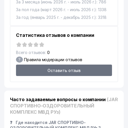
За 3 месяца (июнь 2026 г. - июль 2026 г.): 786
УЗБЕКСКИЙ
16
ГОСУДАРСТВЕННЫЙ
860 м
За пол года (март 2026 г. - июль 2026 г.): 1338
ДРАМАТИЧЕСКИЙ ТЕАТР
За год (январь 2025 г. - декабрь 2025 г.): 3318
17
ABN-MB СП ООО
860 м
Статистика отзывов о компании
РЕСПУБЛИКАНСКАЯ
СПЕЦИАЛИЗИРОВАННАЯ
18
894 м
ХУДОЖЕСТВЕННАЯ ШКОЛА им.
Всего отзывов:
0
П. БЕНЬКОВА
?
Правила модерации отзывов
19
DESIGN FOR YOU ООО
950 м
Оставить отзыв
20
KIMYOTRANS ООО
986 м
21
УЗБЕКГОСЦИРК РО
995 м
Часто задаваемые вопросы о компании
(JAR
СПОРТИВНО-ОЗДОРОВИТЕЛЬНЫЙ
КОМПЛЕКС МВД РУз)
❓
Где находится JAR СПОРТИВНО-
ОЗДОРОВИТЕЛЬНЫЙ КОМПЛЕКС МВД РУз ?