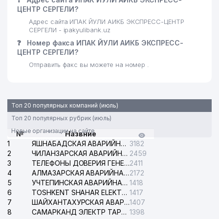
ЦЕНТР СЕРГЕЛИ?
Адрес сайта ИПАК ЙУЛИ АИКБ ЭКСПРЕСС-ЦЕНТР
СЕРГЕЛИ - ipakyulibank.uz
❓
Номер факса ИПАК ЙУЛИ АИКБ ЭКСПРЕСС-
ЦЕНТР СЕРГЕЛИ?
Отправить факс вы можете на номер .
Топ 20 популярных компаний (июль)
Топ 20 популярных рубрик (июль)
Новые организации на сайте
№
Назвние
1
ЯШНАБАДСКАЯ АВАРИЙНАЯ СЛУЖБА ЭЛЕКТРОСЕТИ
3182
2
ЧИЛАНЗАРСКАЯ АВАРИЙНАЯ СЛУЖБА ЭЛЕКТРОСЕТИ
2459
3
ТЕЛЕФОНЫ ДОВЕРИЯ ГЕНЕРАЛЬНОЙ ПРОКУРАТУРЫ РЕСПУБЛИКИ УЗБЕКИСТАН
2411
4
АЛМАЗАРСКАЯ АВАРИЙНАЯ СЛУЖБА ЭЛЕКТРОСЕТИ
2172
5
УЧТЕПИНСКАЯ АВАРИЙНАЯ СЛУЖБА ЭЛЕКТРОСЕТИ
1418
6
TOSHKENT SHAHAR ELEKTR TARMOQLARI KORXONASI АО
1417
7
ШАЙХАНТАХУРСКАЯ АВАРИЙНАЯ СЛУЖБА ЭЛЕКТРОСЕТИ
1407
8
САМАРКАНД ЭЛЕКТР ТАРМОКЛАРИ АО
1398