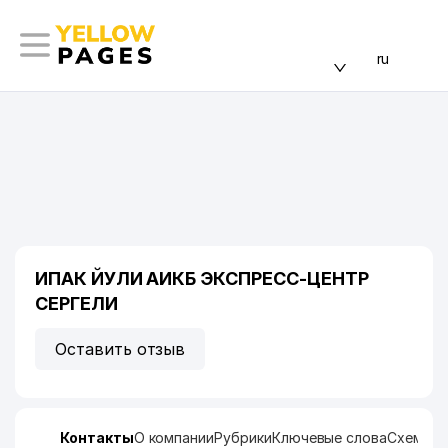
ru
ИПАК ЙУЛИ АИКБ ЭКСПРЕСС-ЦЕНТР
СЕРГЕЛИ
Оставить отзыв
Контакты
О компании
Рубрики
Ключевые слова
Схема п