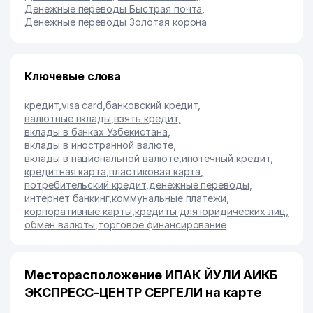
Денежные переводы Быстрая почта
,
Денежные переводы Золотая корона
Ключевые слова
кредит
,
visa card
,
банковский кредит
,
валютные вклады
,
взять кредит
,
вклады в банках Узбекистана
,
вклады в иностранной валюте
,
вклады в национальной валюте
,
ипотечный кредит
,
кредитная карта
,
пластиковая карта
,
потребительский кредит
,
денежные переводы
,
интернет банкинг
,
коммунальные платежи
,
корпоративные карты
,
кредиты для юридических лиц
,
обмен валюты
,
торговое финансирование
Месторасположение ИПАК ЙУЛИ АИКБ
ЭКСПРЕСС-ЦЕНТР СЕРГЕЛИ на карте