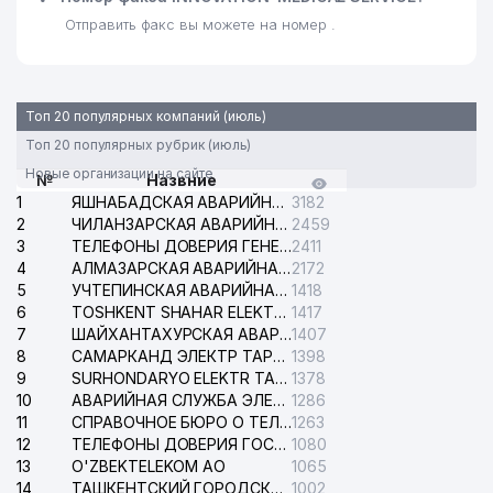
Отправить факс вы можете на номер .
Топ 20 популярных компаний (июль)
Топ 20 популярных рубрик (июль)
Новые организации на сайте
№
Назвние
1
ЯШНАБАДСКАЯ АВАРИЙНАЯ СЛУЖБА ЭЛЕКТРОСЕТИ
3182
2
ЧИЛАНЗАРСКАЯ АВАРИЙНАЯ СЛУЖБА ЭЛЕКТРОСЕТИ
2459
3
ТЕЛЕФОНЫ ДОВЕРИЯ ГЕНЕРАЛЬНОЙ ПРОКУРАТУРЫ РЕСПУБЛИКИ УЗБЕКИСТАН
2411
4
АЛМАЗАРСКАЯ АВАРИЙНАЯ СЛУЖБА ЭЛЕКТРОСЕТИ
2172
5
УЧТЕПИНСКАЯ АВАРИЙНАЯ СЛУЖБА ЭЛЕКТРОСЕТИ
1418
6
TOSHKENT SHAHAR ELEKTR TARMOQLARI KORXONASI АО
1417
7
ШАЙХАНТАХУРСКАЯ АВАРИЙНАЯ СЛУЖБА ЭЛЕКТРОСЕТИ
1407
8
САМАРКАНД ЭЛЕКТР ТАРМОКЛАРИ АО
1398
9
SURHONDARYO ELEKTR TARMOKLARI АО
1378
10
АВАРИЙНАЯ СЛУЖБА ЭЛЕКТРОСЕТИ ТАШКЕНТСКОГО РАЙОНА
1286
11
СПРАВОЧНОЕ БЮРО О ТЕЛЕФОНАХ ОРГАНИЗАЦИЙ г. ТАШКЕНТА
1263
12
ТЕЛЕФОНЫ ДОВЕРИЯ ГОСУДАРСТВЕННОГО ЦЕНТРА ТЕСТИРОВАНИЯ
1080
13
O'ZBEKTELEKOM АО
1065
14
ТАШКЕНТСКИЙ ГОРОДСКОЙ СУД ПО ГРАЖДАНСКИМ ДЕЛАМ
1002