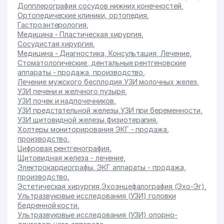
Допплерография сосудов нижних конечностей
,
Ортопедические клиники, ортопедия
,
Гастроэнтерология
,
Медицина - Пластическая хирургия
,
Сосудистая хирургия
,
Медицина - Диагностика, Консультация, Лечение
,
Стоматологические, дентальные рентгеновские
аппараты - продажа, производство
,
Лечение мужского бесплодия
,
УЗИ молочных желез
,
УЗИ печени и желчного пузыря
,
УЗИ почек и надпочечников
,
УЗИ предстательной железы
,
УЗИ при беременности
,
УЗИ щитовидной железы
,
Физиотерапия
,
Холтеры мониторирования ЭКГ - продажа,
производство
,
Цифровая рентгенография
,
Щитовидная железа - лечение
,
Электрокардиографы, ЭКГ аппараты - продажа,
производство
,
Эстетическая хирургия
,
Эхоэнцефалография (Эхо-Эг)
,
Ультразвуковые исследования (УЗИ) головки
бедренной кости
,
Ультразвуковые исследования (УЗИ) опорно-