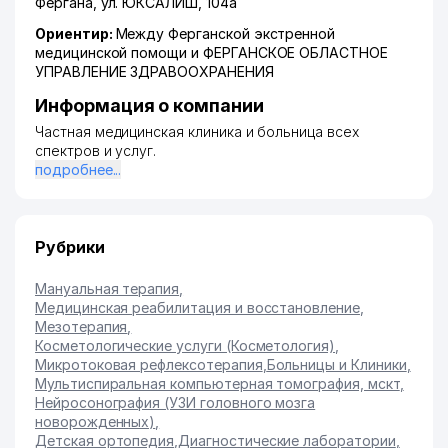
Фергана
,
ул. ЮКСАЛИШ
, 104а
Ориентир:
Между Ферганской экстренной
медицинской помощи и ФЕРГАНСКОЕ ОБЛАСТНОЕ
УПРАВЛЕНИЕ ЗДРАВООХРАНЕНИЯ
Информация о компании
Частная медицинская клиника и больница всех
спектров и услуг.
подробнее...
Рубрики
Мануальная терапия
,
Медицинская реабилитация и восстановление
,
Мезотерапия
,
Косметологические услуги (Косметология)
,
Микротоковая рефлексотерапия
,
Больницы и Клиники
,
Мультиспиральная компьютерная томография, мскт
,
Нейросонография (УЗИ головного мозга
новорожденных)
,
Детская ортопедия
,
Диагностические лаборатории
,