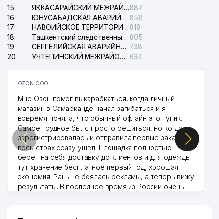
15
ЯККАСАРАЙСКИЙ МЕЖРАЙОННЫЙ СУД ПО ГРАЖДАНСКИМ ДЕЛАМ
887
16
ЮНУСАБАДСКАЯ АВАРИЙНАЯ СЛУЖБА ЭЛЕКТРОСЕТИ
858
17
НАВОИЙСКОЕ ТЕРРИТОРИАЛЬНОЕ ПРЕДПРИЯТИЕ ЭЛЕКТРОСЕТИ АО
818
18
Ташкентский следственный изолятор
805
19
СЕРГЕЛИЙСКАЯ АВАРИЙНАЯ СЛУЖБА ЭЛЕКТРОСЕТИ
738
20
УЧТЕПИНСКИЙ МЕЖРАЙОННЫЙ СУД ПО ГРАЖДАНСКИМ ДЕЛАМ
634
OZON ООО
Мне Озон помог выкарабкаться, когда личный
магазин в Самарканде начал загибаться и я
вовремя поняла, что обычный офлайн это тупик.
Самое трудное было просто решиться, но когда
зарегистрировалась и отправила первые заказы,
весь страх сразу ушел. Площадка полностью
берет на себя доставку до клиентов и для одежды
тут хранение бесплатное первый год, хорошая
экономия. Раньше боялась рекламы, а теперь вижу
результаты. В последнее время из России очень
много заказывают, а вначале только по
Узбекистану брали, но вяло. Удалось раскрутиться,
дальше развиваюсь потихоньку😊