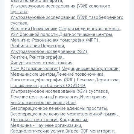
двигательного аппарата
,
Ультразвуковые исследования (УЗИ) коленного
сустава
,
Ультразвуковые исследования (УЗИ) тазобедренного
сустава
,
Урология
,
Поликлиники
,
Скорая медицинская помощь
,
УЗИ брюшной полости
,
Диагностические центры
,
Магнитно-Резонансная томография (МРТ)
,
Реабилитация
,
Педиатрия
,
Ультразвуковое исследование (УЗИ)
,
Рентген, Рентгенография
,
Хирургическая стоматология
,
ЛОР (Отоларингология)
,
Медицинские лаборатории
,
Медицинские центры
,
Лечение позвоночника
,
Электроэнцефалография (ЭЭГ)
,
Лечение Дерматоза
,
Поликлиники для больных COVID-19
,
Ультразвуковое исследование (УЗИ) суставов
,
Лечение целлюлита
,
Гинекология
,
Иглотерапия
,
Безболезненное лечение зубов
,
Безоперационное лечение аденомы простаты
,
Безоперационное лечение межпозвоночной грыжи
,
Детская стоматология
,
Кардиология
,
Медицина - Научные организации
,
Кардиологические услуги
,
Видео-ЭЭГ мониторинг
,