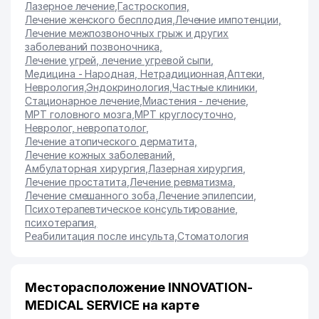
Лазерное лечение
,
Гастроскопия
,
Лечение женского бесплодия
,
Лечение импотенции
,
Лечение межпозвоночных грыж и других
заболеваний позвоночника
,
Лечение угрей, лечение угревой сыпи
,
Медицина - Народная, Нетрадиционная
,
Аптеки
,
Неврология
,
Эндокринология
,
Частные клиники
,
Стационарное лечение
,
Миастения - лечение
,
МРТ головного мозга
,
МРТ круглосуточно
,
Невролог, невропатолог
,
Лечение атопического дерматита
,
Лечение кожных заболеваний
,
Амбулаторная хирургия
,
Лазерная хирургия
,
Лечение простатита
,
Лечение ревматизма
,
Лечение смешанного зоба
,
Лечение эпилепсии
,
Психотерапевтическое консультирование,
психотерапия
,
Реабилитация после инсульта
,
Стоматология
Месторасположение INNOVATION-
MEDICAL SERVICE на карте