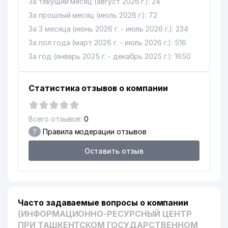
За текущий месяц (август 2026 г.): 24
За прошлый месяц (июль 2026 г.): 72
ТАШКЕНТСКИЙ
9
574 м
МЕТРОПОЛИТЕН УП
За 3 месяца (июнь 2026 г. - июль 2026 г.): 234
За пол года (март 2026 г. - июль 2026 г.): 516
ГОСУДАРСТВЕННАЯ
10
КОНСЕРВАТОРИЯ
581 м
За год (январь 2025 г. - декабрь 2025 г.): 1650
УЗБЕКИСТАНА (ГКУз)
11
ИСТИКЛОЛ ДВОРЕЦ ИСКУССТВ
697 м
Статистика отзывов о компании
НАЦИОНАЛЬНЫЙ
12
ОЛИМПИЙСКИЙ КОМИТЕТ
799 м
Всего отзывов:
0
УЗБЕКИСТАНА
?
Правила модерации отзывов
НИИ ПЕДАГОГИЧЕСКИХ НАУК
13
920 м
Оставить отзыв
им. КАРЫ НИЯЗОВА
14
ОТДЕЛЕНИЕ СВЯЗИ № 35
947 м
15
AHBOR-REYTING ДП
974 м
Часто задаваемые вопросы о компании
(ИНФОРМАЦИОННО-РЕСУРСНЫЙ ЦЕНТР
16
HAMROH LOYIHA INVEST ООО
994 м
ПРИ ТАШКЕНТСКОМ ГОСУДАРСТВЕННОМ