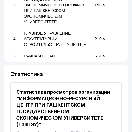
3
ЭКОНОМИЧЕСКОГО ПРОФИЛЯ
196 м
ПРИ ТАШКЕНТСКОМ
ЭКОНОМИЧЕСКОМ
УНИВЕРСИТЕТЕ
ГЛАВНОЕ УПРАВЛЕНИЕ
4
АРХИТЕКТУРЫ И
210 м
СТРОИТЕЛЬСТВА г. ТАШКЕНТА
5
PANDASOFT ЧП
514 м
УЗБЕКСКИЙ
ГОСУДАРСТВЕННЫЙ
Статистика
6
562 м
МУЗЫКАЛЬНЫЙ ТЕАТР им.
МУКИМИ
Статистика просмотров организации
ТИПОГРАФИЯ КАБИНЕТА
"ИНФОРМАЦИОННО-РЕСУРСНЫЙ
7
МИНИСТРОВ РЕСПУБЛИКИ
567 м
ЦЕНТР ПРИ ТАШКЕНТСКОМ
УЗБЕКИСТАН
ГОСУДАРСТВЕННОМ
ЭКОНОМИЧЕСКОМ УНИВЕРСИТЕТЕ
УПОЛНОМОЧЕННЫЙ ОЛИЙ
(ТашГЭУ)"
8
МАЖЛИСА ПО ПРАВАМ
574 м
ЧЕЛОВЕКА (ОМБУДСМАН)