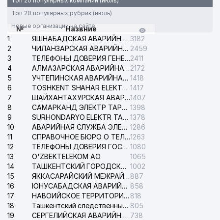
Топ 20 популярных компаний (июль)
Топ 20 популярных рубрик (июль)
Новые организации на сайте
№
Назвние
1
ЯШНАБАДСКАЯ АВАРИЙНАЯ СЛУЖБА ЭЛЕКТРОСЕТИ
3182
2
ЧИЛАНЗАРСКАЯ АВАРИЙНАЯ СЛУЖБА ЭЛЕКТРОСЕТИ
2459
3
ТЕЛЕФОНЫ ДОВЕРИЯ ГЕНЕРАЛЬНОЙ ПРОКУРАТУРЫ РЕСПУБЛИКИ УЗБЕКИСТАН
2411
4
АЛМАЗАРСКАЯ АВАРИЙНАЯ СЛУЖБА ЭЛЕКТРОСЕТИ
2172
5
УЧТЕПИНСКАЯ АВАРИЙНАЯ СЛУЖБА ЭЛЕКТРОСЕТИ
1418
6
TOSHKENT SHAHAR ELEKTR TARMOQLARI KORXONASI АО
1417
7
ШАЙХАНТАХУРСКАЯ АВАРИЙНАЯ СЛУЖБА ЭЛЕКТРОСЕТИ
1407
8
САМАРКАНД ЭЛЕКТР ТАРМОКЛАРИ АО
1398
9
SURHONDARYO ELEKTR TARMOKLARI АО
1378
10
АВАРИЙНАЯ СЛУЖБА ЭЛЕКТРОСЕТИ ТАШКЕНТСКОГО РАЙОНА
1286
11
СПРАВОЧНОЕ БЮРО О ТЕЛЕФОНАХ ОРГАНИЗАЦИЙ г. ТАШКЕНТА
1263
12
ТЕЛЕФОНЫ ДОВЕРИЯ ГОСУДАРСТВЕННОГО ЦЕНТРА ТЕСТИРОВАНИЯ
1080
13
O'ZBEKTELEKOM АО
1065
14
ТАШКЕНТСКИЙ ГОРОДСКОЙ СУД ПО ГРАЖДАНСКИМ ДЕЛАМ
1002
15
ЯККАСАРАЙСКИЙ МЕЖРАЙОННЫЙ СУД ПО ГРАЖДАНСКИМ ДЕЛАМ
887
16
ЮНУСАБАДСКАЯ АВАРИЙНАЯ СЛУЖБА ЭЛЕКТРОСЕТИ
858
17
НАВОИЙСКОЕ ТЕРРИТОРИАЛЬНОЕ ПРЕДПРИЯТИЕ ЭЛЕКТРОСЕТИ АО
818
18
Ташкентский следственный изолятор
805
19
СЕРГЕЛИЙСКАЯ АВАРИЙНАЯ СЛУЖБА ЭЛЕКТРОСЕТИ
738