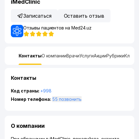
iMedClinic
Записаться
Оставить отзыв
Отзывы пациентов на Med24.uz
Контакты
О компании
Врачи
Услуги
Акции
Рубрики
Ключе
Контакты
Код страны:
+998
Номер телефона:
55 позвонить
О компании
При обращении в iMedClinic, пожалуйста, скажите,