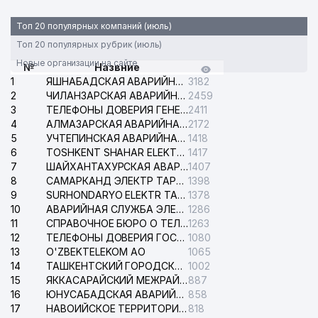
Топ 20 популярных компаний (июль)
Топ 20 популярных рубрик (июль)
Новые организации на сайте
№
Назвние
1
ЯШНАБАДСКАЯ АВАРИЙНАЯ СЛУЖБА ЭЛЕКТРОСЕТИ
3182
2
ЧИЛАНЗАРСКАЯ АВАРИЙНАЯ СЛУЖБА ЭЛЕКТРОСЕТИ
2459
3
ТЕЛЕФОНЫ ДОВЕРИЯ ГЕНЕРАЛЬНОЙ ПРОКУРАТУРЫ РЕСПУБЛИКИ УЗБЕКИСТАН
2411
4
АЛМАЗАРСКАЯ АВАРИЙНАЯ СЛУЖБА ЭЛЕКТРОСЕТИ
2172
5
УЧТЕПИНСКАЯ АВАРИЙНАЯ СЛУЖБА ЭЛЕКТРОСЕТИ
1418
6
TOSHKENT SHAHAR ELEKTR TARMOQLARI KORXONASI АО
1417
7
ШАЙХАНТАХУРСКАЯ АВАРИЙНАЯ СЛУЖБА ЭЛЕКТРОСЕТИ
1407
8
САМАРКАНД ЭЛЕКТР ТАРМОКЛАРИ АО
1398
9
SURHONDARYO ELEKTR TARMOKLARI АО
1378
10
АВАРИЙНАЯ СЛУЖБА ЭЛЕКТРОСЕТИ ТАШКЕНТСКОГО РАЙОНА
1286
11
СПРАВОЧНОЕ БЮРО О ТЕЛЕФОНАХ ОРГАНИЗАЦИЙ г. ТАШКЕНТА
1263
12
ТЕЛЕФОНЫ ДОВЕРИЯ ГОСУДАРСТВЕННОГО ЦЕНТРА ТЕСТИРОВАНИЯ
1080
13
O'ZBEKTELEKOM АО
1065
14
ТАШКЕНТСКИЙ ГОРОДСКОЙ СУД ПО ГРАЖДАНСКИМ ДЕЛАМ
1002
15
ЯККАСАРАЙСКИЙ МЕЖРАЙОННЫЙ СУД ПО ГРАЖДАНСКИМ ДЕЛАМ
887
16
ЮНУСАБАДСКАЯ АВАРИЙНАЯ СЛУЖБА ЭЛЕКТРОСЕТИ
858
17
НАВОИЙСКОЕ ТЕРРИТОРИАЛЬНОЕ ПРЕДПРИЯТИЕ ЭЛЕКТРОСЕТИ АО
818