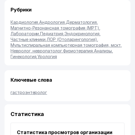
Рубрики
Кардиология
,
Андрология
,
Дерматология
,
Магнитно-Резонансная томография (МРТ)
,
Лаборатории
,
Педиатрия
,
Эндокринология
,
Частные клиники
,
ЛОР (Отоларингология)
,
Мультиспиральная компьютерная томография, мскт
,
Невролог, невропатолог
,
Физиотерапия
,
Анализы
,
Гинекология
,
Урология
Ключевые слова
гастроэнтеролог
Статистика
Статистика просмотров организации