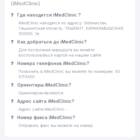
(iMedClinic)
❓
Где находится iMedClinic ?
iMedClinic находится по адресу: Узбекистан,
Ташкентская область, ТАШКЕНТ, КАРАКАМЫШСКАЯ,
100000, 1а
❓
Как добраться до iMedClinic?
Для построения маршрута вы можете
воспользоваться картой на нашем сайте
❓
Номера телефонов iMedClinic?
Позвонить в iMedClinic вы можете по номерам: 55
5170450
❓
Ориентиры iMedClinic?
Ориентиром являются:
❓
Адрес сайта iMedClinic?
Адрес сайта iMedClinic -
❓
Номер факса iMedClinic?
Отправить факс вы можете на номер .