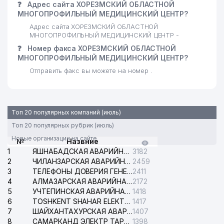
❓
Адрес сайта ХОРЕЗМСКИЙ ОБЛАСТНОЙ
МНОГОПРОФИЛЬНЫЙ МЕДИЦИНСКИЙ ЦЕНТР?
Адрес сайта ХОРЕЗМСКИЙ ОБЛАСТНОЙ
МНОГОПРОФИЛЬНЫЙ МЕДИЦИНСКИЙ ЦЕНТР -
❓
Номер факса ХОРЕЗМСКИЙ ОБЛАСТНОЙ
МНОГОПРОФИЛЬНЫЙ МЕДИЦИНСКИЙ ЦЕНТР?
Отправить факс вы можете на номер .
Топ 20 популярных компаний (июль)
Топ 20 популярных рубрик (июль)
Новые организации на сайте
№
Назвние
1
ЯШНАБАДСКАЯ АВАРИЙНАЯ СЛУЖБА ЭЛЕКТРОСЕТИ
3182
2
ЧИЛАНЗАРСКАЯ АВАРИЙНАЯ СЛУЖБА ЭЛЕКТРОСЕТИ
2459
3
ТЕЛЕФОНЫ ДОВЕРИЯ ГЕНЕРАЛЬНОЙ ПРОКУРАТУРЫ РЕСПУБЛИКИ УЗБЕКИСТАН
2411
4
АЛМАЗАРСКАЯ АВАРИЙНАЯ СЛУЖБА ЭЛЕКТРОСЕТИ
2172
5
УЧТЕПИНСКАЯ АВАРИЙНАЯ СЛУЖБА ЭЛЕКТРОСЕТИ
1418
6
TOSHKENT SHAHAR ELEKTR TARMOQLARI KORXONASI АО
1417
7
ШАЙХАНТАХУРСКАЯ АВАРИЙНАЯ СЛУЖБА ЭЛЕКТРОСЕТИ
1407
8
САМАРКАНД ЭЛЕКТР ТАРМОКЛАРИ АО
1398