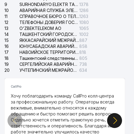
9
SURHONDARYO ELEKTR TARMOKLARI АО
1378
10
АВАРИЙНАЯ СЛУЖБА ЭЛЕКТРОСЕТИ ТАШКЕНТСКОГО РАЙОНА
1286
11
СПРАВОЧНОЕ БЮРО О ТЕЛЕФОНАХ ОРГАНИЗАЦИЙ г. ТАШКЕНТА
1263
12
ТЕЛЕФОНЫ ДОВЕРИЯ ГОСУДАРСТВЕННОГО ЦЕНТРА ТЕСТИРОВАНИЯ
1080
13
O'ZBEKTELEKOM АО
1065
14
ТАШКЕНТСКИЙ ГОРОДСКОЙ СУД ПО ГРАЖДАНСКИМ ДЕЛАМ
1002
15
ЯККАСАРАЙСКИЙ МЕЖРАЙОННЫЙ СУД ПО ГРАЖДАНСКИМ ДЕЛАМ
887
16
ЮНУСАБАДСКАЯ АВАРИЙНАЯ СЛУЖБА ЭЛЕКТРОСЕТИ
858
17
НАВОИЙСКОЕ ТЕРРИТОРИАЛЬНОЕ ПРЕДПРИЯТИЕ ЭЛЕКТРОСЕТИ АО
818
18
Ташкентский следственный изолятор
805
19
СЕРГЕЛИЙСКАЯ АВАРИЙНАЯ СЛУЖБА ЭЛЕКТРОСЕТИ
738
20
УЧТЕПИНСКИЙ МЕЖРАЙОННЫЙ СУД ПО ГРАЖДАНСКИМ ДЕЛАМ
634
CallPro
Хочу поблагодарить команду CallPro колл-центра
за профессиональную работу. Операторы всегда
вежливые, внимательно относятся к каждому
обращению и быстро помогают решить вопросы.
Отдельно хочется отметить грамотную речь,
ответственность и оперативность. Благодаря их
работе значительно улучшилось качество