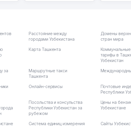
моем
оется,
карте
а что
З.
иентов
Расстояние между
Домены верхн
городами Узбекистана
стран мира
по
Карта Ташкента
Коммунальные
:37
ю
тарифы в Ташк
Узбекистан
у за
Маршрутные такси
Международны
Ташкента
ники
Онлайн-сервисы
Почтовые инд
Республики Уз
Посольства и консульства
Цены на бензи
города
Республики Узбекистан за
Узбекистане
н
рубежом
истане
Система единиц измерения
Сайты Узбекис