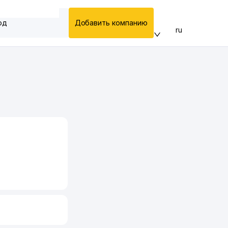
од
Добавить компанию
ru