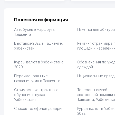
грамотную речь,
сама делает отчеты.
ответственность и
Другой конкурент в 
оперативность. Благодаря
поселке вряд ли откр
их работе значительно
потому что видно на 
Полезная информация
улучшилось качество
Озона для Узбекистан
обслуживания клиентов.
тут у нас уже есть ПВ
Автобусные маршруты
Памятка для абитур
Рекомендую этот колл-
Ташкента
Выгодное дело и
центр как надежного
спокойное.
Выставки-2022 в Ташкенте,
Рейтинг стран мира 
партнера для бизнеса.
Марат 27.07.2026 08:00
Узбекистан
площади и населени
Vip Brand 31.07.2026 11:43:39
Курсы валют в Узбекистане
Обозначения по уход
2020
одеждой
Переименованные
Национальные празд
названия улиц в Ташкенте
Стоимость контрактного
Телефоны служб
обучения в вузах
экстренной помощи 
Узбекистана
Ташкента, Узбекиста
Список телефонов доверия
Курсы валют в Узбек
2022