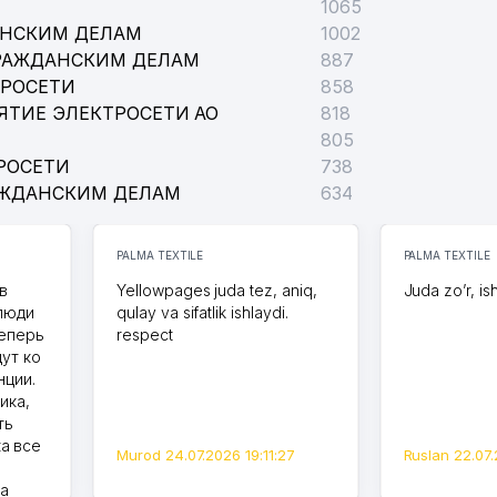
1065
АНСКИМ ДЕЛАМ
1002
РАЖДАНСКИМ ДЕЛАМ
887
ТРОСЕТИ
858
ЯТИЕ ЭЛЕКТРОСЕТИ АО
818
805
РОСЕТИ
738
АЖДАНСКИМ ДЕЛАМ
634
PALMA TEXTILE
PALMA TEXTILE
в
Yellowpages juda tez, aniq,
Juda zo’r, is
 люди
qulay va sifatlik ishlaydi.
теперь
respect
дут ко
нции.
ика,
ть
а все
Murod 24.07.2026 19:11:27
Ruslan 22.07.
на