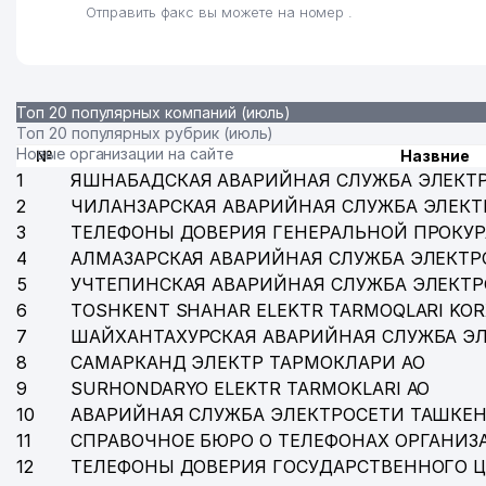
Отправить факс вы можете на номер .
Топ 20 популярных компаний (июль)
Топ 20 популярных рубрик (июль)
Новые организации на сайте
№
Назвние
1
ЯШНАБАДСКАЯ АВАРИЙНАЯ СЛУЖБА ЭЛЕКТ
2
ЧИЛАНЗАРСКАЯ АВАРИЙНАЯ СЛУЖБА ЭЛЕКТ
3
ТЕЛЕФОНЫ ДОВЕРИЯ ГЕНЕРАЛЬНОЙ ПРОКУР
4
АЛМАЗАРСКАЯ АВАРИЙНАЯ СЛУЖБА ЭЛЕКТР
5
УЧТЕПИНСКАЯ АВАРИЙНАЯ СЛУЖБА ЭЛЕКТ
6
TOSHKENT SHAHAR ELEKTR TARMOQLARI KOR
7
ШАЙХАНТАХУРСКАЯ АВАРИЙНАЯ СЛУЖБА Э
8
САМАРКАНД ЭЛЕКТР ТАРМОКЛАРИ АО
9
SURHONDARYO ELEKTR TARMOKLARI АО
10
АВАРИЙНАЯ СЛУЖБА ЭЛЕКТРОСЕТИ ТАШКЕН
11
СПРАВОЧНОЕ БЮРО О ТЕЛЕФОНАХ ОРГАНИЗА
12
ТЕЛЕФОНЫ ДОВЕРИЯ ГОСУДАРСТВЕННОГО 