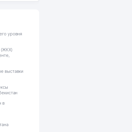
юридических
формулировок. Первое
время сильно тупил с
продвижением, но в итоге
разобрался. Озон как раз
получает свои 50 кликов на
его уровня
обучение и цена потом
держится ровно около
 (ЖКХ)
ставки. Работать на
енте,
площадке нравится, здесь
рынок сбыта шире и заказы
идут стабильно.
е выставки
Урад 21.07.2026 08:47:51
ексы
бекистан
н в
тана