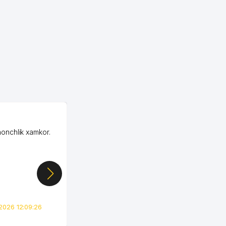
OZON ООО
honchlik xamkor.
Зашел на Озон в
Узбекистане почти
случайно, когда коллега
показал свой кабинет и
цифры, так что я буквально
сразу загорелся этой
идеей. Регистрация заняла
всего вечер, а договор там
2026 12:09:26
вполне понятный и нет этих
всяких замудреных