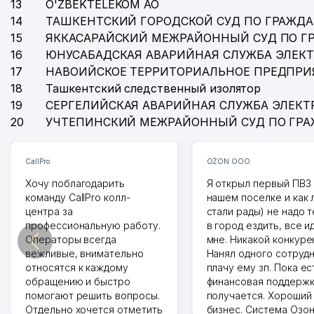
13
O'ZBEKTELEKOM АО
14
ТАШКЕНТСКИЙ ГОРОДСКОЙ СУД ПО ГРАЖД
15
ЯККАСАРАЙСКИЙ МЕЖРАЙОННЫЙ СУД ПО Г
16
ЮНУСАБАДСКАЯ АВАРИЙНАЯ СЛУЖБА ЭЛЕК
17
НАВОИЙСКОЕ ТЕРРИТОРИАЛЬНОЕ ПРЕДПРИ
18
Ташкентский следственный изолятор
19
СЕРГЕЛИЙСКАЯ АВАРИЙНАЯ СЛУЖБА ЭЛЕКТ
20
УЧТЕПИНСКИЙ МЕЖРАЙОННЫЙ СУД ПО ГР
CallPro
OZON ООО
Хочу поблагодарить
Я открыл первый ПВЗ 
команду CallPro колл-
нашем поселке и как
центра за
стали рады) не надо 
профессиональную работу.
в город ездить, все и
Операторы всегда
мне. Никакой конкуре
вежливые, внимательно
Нанял одного сотрудн
относятся к каждому
плачу ему зп. Пока ес
обращению и быстро
финансовая поддержк
помогают решить вопросы.
получается. Хороший
Отдельно хочется отметить
бизнес. Система Озо