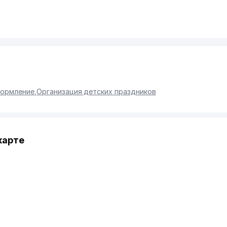
формление
,
Организация детских праздников
карте