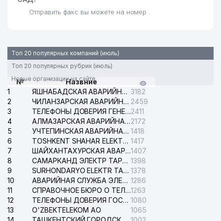
Отправить факс вы можете на номер .
Топ 20 популярных компаний (июль)
Топ 20 популярных рубрик (июль)
Новые организации на сайте
№
Назвние
1
ЯШНАБАДСКАЯ АВАРИЙНАЯ СЛУЖБА ЭЛЕКТРОСЕТИ
3182
2
ЧИЛАНЗАРСКАЯ АВАРИЙНАЯ СЛУЖБА ЭЛЕКТРОСЕТИ
2459
3
ТЕЛЕФОНЫ ДОВЕРИЯ ГЕНЕРАЛЬНОЙ ПРОКУРАТУРЫ РЕСПУБЛИКИ УЗБЕКИСТАН
2411
4
АЛМАЗАРСКАЯ АВАРИЙНАЯ СЛУЖБА ЭЛЕКТРОСЕТИ
2172
5
УЧТЕПИНСКАЯ АВАРИЙНАЯ СЛУЖБА ЭЛЕКТРОСЕТИ
1418
6
TOSHKENT SHAHAR ELEKTR TARMOQLARI KORXONASI АО
1417
7
ШАЙХАНТАХУРСКАЯ АВАРИЙНАЯ СЛУЖБА ЭЛЕКТРОСЕТИ
1407
8
САМАРКАНД ЭЛЕКТР ТАРМОКЛАРИ АО
1398
9
SURHONDARYO ELEKTR TARMOKLARI АО
1378
10
АВАРИЙНАЯ СЛУЖБА ЭЛЕКТРОСЕТИ ТАШКЕНТСКОГО РАЙОНА
1286
11
СПРАВОЧНОЕ БЮРО О ТЕЛЕФОНАХ ОРГАНИЗАЦИЙ г. ТАШКЕНТА
1263
12
ТЕЛЕФОНЫ ДОВЕРИЯ ГОСУДАРСТВЕННОГО ЦЕНТРА ТЕСТИРОВАНИЯ
1080
13
O'ZBEKTELEKOM АО
1065
14
ТАШКЕНТСКИЙ ГОРОДСКОЙ СУД ПО ГРАЖДАНСКИМ ДЕЛАМ
1002