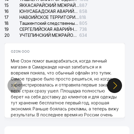
15
ЯККАСАРАЙСКИЙ МЕЖРАЙОННЫЙ СУД ПО ГРАЖДАНСКИМ ДЕЛАМ
887
16
ЮНУСАБАДСКАЯ АВАРИЙНАЯ СЛУЖБА ЭЛЕКТРОСЕТИ
858
17
НАВОИЙСКОЕ ТЕРРИТОРИАЛЬНОЕ ПРЕДПРИЯТИЕ ЭЛЕКТРОСЕТИ АО
818
18
Ташкентский следственный изолятор
805
19
СЕРГЕЛИЙСКАЯ АВАРИЙНАЯ СЛУЖБА ЭЛЕКТРОСЕТИ
738
20
УЧТЕПИНСКИЙ МЕЖРАЙОННЫЙ СУД ПО ГРАЖДАНСКИМ ДЕЛАМ
634
OZON ООО
Мне Озон помог выкарабкаться, когда личный
магазин в Самарканде начал загибаться и я
вовремя поняла, что обычный офлайн это тупик.
Самое трудное было просто решиться, но когда
зарегистрировалась и отправила первые заказы,
весь страх сразу ушел. Площадка полностью
берет на себя доставку до клиентов и для одежды
тут хранение бесплатное первый год, хорошая
экономия. Раньше боялась рекламы, а теперь вижу
результаты. В последнее время из России очень
много заказывают, а вначале только по
Узбекистану брали, но вяло. Удалось раскрутиться,
дальше развиваюсь потихоньку😊