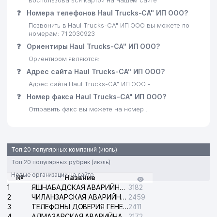
воспользоваться картой на нашем сайте
❓
Номера телефонов Haul Trucks-CA" ИП ООО?
Позвонить в Haul Trucks-CA" ИП ООО вы можете по
номерам: 71 2030923
❓
Ориентиры Haul Trucks-CA" ИП ООО?
Ориентиром являются:
❓
Адрес сайта Haul Trucks-CA" ИП ООО?
Адрес сайта Haul Trucks-CA" ИП ООО -
❓
Номер факса Haul Trucks-CA" ИП ООО?
Отправить факс вы можете на номер .
Топ 20 популярных компаний (июль)
Топ 20 популярных рубрик (июль)
Новые организации на сайте
№
Назвние
1
ЯШНАБАДСКАЯ АВАРИЙНАЯ СЛУЖБА ЭЛЕКТРОСЕТИ
3182
2
ЧИЛАНЗАРСКАЯ АВАРИЙНАЯ СЛУЖБА ЭЛЕКТРОСЕТИ
2459
3
ТЕЛЕФОНЫ ДОВЕРИЯ ГЕНЕРАЛЬНОЙ ПРОКУРАТУРЫ РЕСПУБЛИКИ УЗБЕКИСТАН
2411
4
АЛМАЗАРСКАЯ АВАРИЙНАЯ СЛУЖБА ЭЛЕКТРОСЕТИ
2172