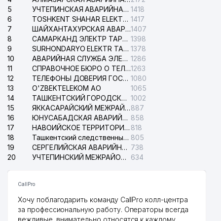
5
УЧТЕПИНСКАЯ АВАРИЙНАЯ СЛУЖБА ЭЛЕКТРОСЕТИ
1418
6
TOSHKENT SHAHAR ELEKTR TARMOQLARI KORXONASI АО
1417
7
ШАЙХАНТАХУРСКАЯ АВАРИЙНАЯ СЛУЖБА ЭЛЕКТРОСЕТИ
1407
8
САМАРКАНД ЭЛЕКТР ТАРМОКЛАРИ АО
1398
9
SURHONDARYO ELEKTR TARMOKLARI АО
1378
10
АВАРИЙНАЯ СЛУЖБА ЭЛЕКТРОСЕТИ ТАШКЕНТСКОГО РАЙОНА
1286
11
СПРАВОЧНОЕ БЮРО О ТЕЛЕФОНАХ ОРГАНИЗАЦИЙ г. ТАШКЕНТА
1263
12
ТЕЛЕФОНЫ ДОВЕРИЯ ГОСУДАРСТВЕННОГО ЦЕНТРА ТЕСТИРОВАНИЯ
1080
13
O'ZBEKTELEKOM АО
1065
14
ТАШКЕНТСКИЙ ГОРОДСКОЙ СУД ПО ГРАЖДАНСКИМ ДЕЛАМ
1002
15
ЯККАСАРАЙСКИЙ МЕЖРАЙОННЫЙ СУД ПО ГРАЖДАНСКИМ ДЕЛАМ
887
16
ЮНУСАБАДСКАЯ АВАРИЙНАЯ СЛУЖБА ЭЛЕКТРОСЕТИ
858
17
НАВОИЙСКОЕ ТЕРРИТОРИАЛЬНОЕ ПРЕДПРИЯТИЕ ЭЛЕКТРОСЕТИ АО
818
18
Ташкентский следственный изолятор
805
19
СЕРГЕЛИЙСКАЯ АВАРИЙНАЯ СЛУЖБА ЭЛЕКТРОСЕТИ
738
20
УЧТЕПИНСКИЙ МЕЖРАЙОННЫЙ СУД ПО ГРАЖДАНСКИМ ДЕЛАМ
634
CallPro
Хочу поблагодарить команду CallPro колл-центра
за профессиональную работу. Операторы всегда
вежливые, внимательно относятся к каждому