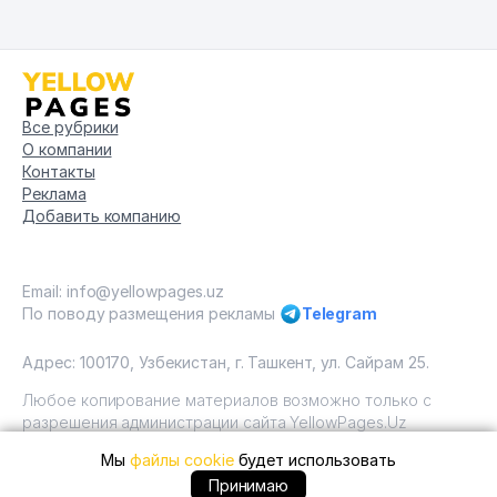
Все рубрики
О компании
Контакты
Реклама
Добавить компанию
Email: info@yellowpages.uz
По поводу размещения рекламы
Telegram
Адрес: 100170, Узбекистан, г. Ташкент, ул. Сайрам 25.
Любое копирование материалов возможно только с
разрешения администрации сайта YellowPages.Uz
Мы
файлы cookie
будет использовать
Copyright © Yellow Pages Uzbekistan, 2009 - 2026 / ООО
"Yellow Pages". Все права защищены All rights reserved.
+99871 ... позвонить
Принимаю