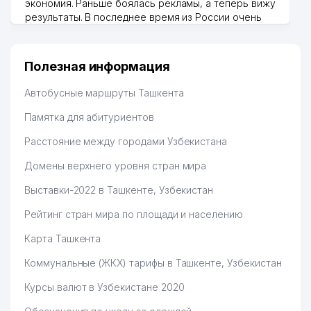
экономия. Раньше боялась рекламы, а теперь вижу
результаты. В последнее время из России очень
много заказывают, а вначале только по
Узбекистану брали, но вяло. Удалось раскрутиться,
дальше развиваюсь потихоньку😊
Полезная информация
Hamida 03.08.2026 12:45:39
Автобусные маршруты Ташкента
Памятка для абитуриентов
Расстояние между городами Узбекистана
Домены верхнего уровня стран мира
Выставки-2022 в Ташкенте, Узбекистан
Рейтинг стран мира по площади и населению
Карта Ташкента
Коммунальные (ЖКХ) тарифы в Ташкенте, Узбекистан
Курсы валют в Узбекистане 2020