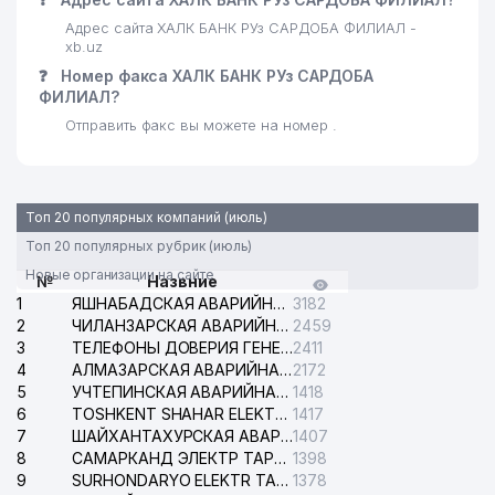
Адрес сайта ХАЛК БАНК РУз САРДОБА ФИЛИАЛ -
xb.uz
❓
Номер факса ХАЛК БАНК РУз САРДОБА
ФИЛИАЛ?
Отправить факс вы можете на номер .
Топ 20 популярных компаний (июль)
Топ 20 популярных рубрик (июль)
Новые организации на сайте
№
Назвние
1
ЯШНАБАДСКАЯ АВАРИЙНАЯ СЛУЖБА ЭЛЕКТРОСЕТИ
3182
2
ЧИЛАНЗАРСКАЯ АВАРИЙНАЯ СЛУЖБА ЭЛЕКТРОСЕТИ
2459
3
ТЕЛЕФОНЫ ДОВЕРИЯ ГЕНЕРАЛЬНОЙ ПРОКУРАТУРЫ РЕСПУБЛИКИ УЗБЕКИСТАН
2411
4
АЛМАЗАРСКАЯ АВАРИЙНАЯ СЛУЖБА ЭЛЕКТРОСЕТИ
2172
5
УЧТЕПИНСКАЯ АВАРИЙНАЯ СЛУЖБА ЭЛЕКТРОСЕТИ
1418
6
TOSHKENT SHAHAR ELEKTR TARMOQLARI KORXONASI АО
1417
7
ШАЙХАНТАХУРСКАЯ АВАРИЙНАЯ СЛУЖБА ЭЛЕКТРОСЕТИ
1407
8
САМАРКАНД ЭЛЕКТР ТАРМОКЛАРИ АО
1398
9
SURHONDARYO ELEKTR TARMOKLARI АО
1378