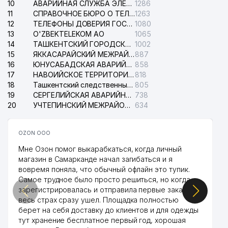
10
АВАРИЙНАЯ СЛУЖБА ЭЛЕКТРОСЕТИ ТАШКЕНТСКОГО РАЙОНА
1286
11
СПРАВОЧНОЕ БЮРО О ТЕЛЕФОНАХ ОРГАНИЗАЦИЙ г. ТАШКЕНТА
1263
12
ТЕЛЕФОНЫ ДОВЕРИЯ ГОСУДАРСТВЕННОГО ЦЕНТРА ТЕСТИРОВАНИЯ
1080
13
O'ZBEKTELEKOM АО
1065
14
ТАШКЕНТСКИЙ ГОРОДСКОЙ СУД ПО ГРАЖДАНСКИМ ДЕЛАМ
1002
15
ЯККАСАРАЙСКИЙ МЕЖРАЙОННЫЙ СУД ПО ГРАЖДАНСКИМ ДЕЛАМ
887
16
ЮНУСАБАДСКАЯ АВАРИЙНАЯ СЛУЖБА ЭЛЕКТРОСЕТИ
858
17
НАВОИЙСКОЕ ТЕРРИТОРИАЛЬНОЕ ПРЕДПРИЯТИЕ ЭЛЕКТРОСЕТИ АО
818
18
Ташкентский следственный изолятор
805
19
СЕРГЕЛИЙСКАЯ АВАРИЙНАЯ СЛУЖБА ЭЛЕКТРОСЕТИ
738
20
УЧТЕПИНСКИЙ МЕЖРАЙОННЫЙ СУД ПО ГРАЖДАНСКИМ ДЕЛАМ
634
OZON ООО
Мне Озон помог выкарабкаться, когда личный
магазин в Самарканде начал загибаться и я
вовремя поняла, что обычный офлайн это тупик.
Самое трудное было просто решиться, но когда
зарегистрировалась и отправила первые заказы,
весь страх сразу ушел. Площадка полностью
берет на себя доставку до клиентов и для одежды
тут хранение бесплатное первый год, хорошая