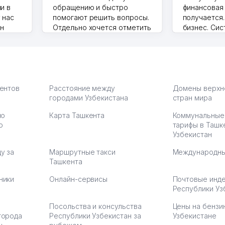
и в
обращению и быстро
финансовая
 нас
помогают решить вопросы.
получается
ин
Отдельно хочется отметить
бизнес. Си
грамотную речь,
сама делает
то в 2
ответственность и
Другой кон
учку.
оперативность. Благодаря
поселке вря
чехлы
их работе значительно
потому что 
а,
улучшилось качество
Озона для У
что
обслуживания клиентов.
тут у нас у
иентов
Расстояние между
Домены верхн
городами Узбекистана
Рекомендую этот колл-
стран мира
Выгодное д
36
центр как надежного
спокойное.
по
Карта Ташкента
Коммунальные
партнера для бизнеса.
Марат 27.07.
ю
тарифы в Ташк
Vip Brand 31.07.2026 11:43:39
Узбекистан
у за
Маршрутные такси
Международны
Ташкента
ники
Онлайн-сервисы
Почтовые инд
Республики Уз
Посольства и консульства
Цены на бензи
города
Республики Узбекистан за
Узбекистане