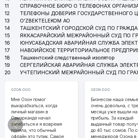
11
СПРАВОЧНОЕ БЮРО О ТЕЛЕФОНАХ ОРГАНИЗА
12
ТЕЛЕФОНЫ ДОВЕРИЯ ГОСУДАРСТВЕННОГО 
13
O'ZBEKTELEKOM АО
14
ТАШКЕНТСКИЙ ГОРОДСКОЙ СУД ПО ГРАЖД
15
ЯККАСАРАЙСКИЙ МЕЖРАЙОННЫЙ СУД ПО Г
16
ЮНУСАБАДСКАЯ АВАРИЙНАЯ СЛУЖБА ЭЛЕК
17
НАВОИЙСКОЕ ТЕРРИТОРИАЛЬНОЕ ПРЕДПРИ
18
Ташкентский следственный изолятор
19
СЕРГЕЛИЙСКАЯ АВАРИЙНАЯ СЛУЖБА ЭЛЕКТ
20
УЧТЕПИНСКИЙ МЕЖРАЙОННЫЙ СУД ПО ГР
OZON ООО
OZON ООО
Мне Озон помог
Бизнесом наша семья
выкарабкаться, когда
очень довольна, с тр
личный магазин в
месяца уже вышли на
Самарканде начал
прибыль. За каждый
загибаться и я вовремя
выданный товар полу
поняла, что обычный
до 40 тыс сомов. По 
офлайн это тупик. Самое
менеджеров Озона в