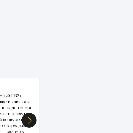
PALMA TEXTILE
рвый ПВЗ в
Yellowpages juda tez, aniq,
лке и как люди
qulay va sifatlik ishlaydi.
 не надо теперь
respect
ить, все идут ко
й конкуренции.
о сотрудника,
п. Пока есть