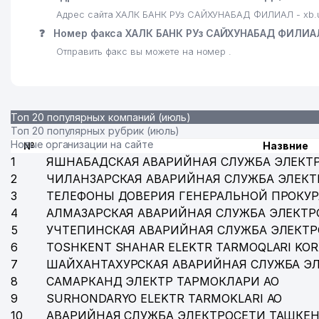
Адрес сайта ХАЛК БАНК РУз САЙХУНАБАД ФИЛИАЛ - xb.
❓
Номер факса ХАЛК БАНК РУз САЙХУНАБАД ФИЛИА
Отправить факс вы можете на номер .
Топ 20 популярных компаний (июль)
Топ 20 популярных рубрик (июль)
Новые организации на сайте
№
Назвние
1
ЯШНАБАДСКАЯ АВАРИЙНАЯ СЛУЖБА ЭЛЕКТ
2
ЧИЛАНЗАРСКАЯ АВАРИЙНАЯ СЛУЖБА ЭЛЕКТ
3
ТЕЛЕФОНЫ ДОВЕРИЯ ГЕНЕРАЛЬНОЙ ПРОКУР
4
АЛМАЗАРСКАЯ АВАРИЙНАЯ СЛУЖБА ЭЛЕКТР
5
УЧТЕПИНСКАЯ АВАРИЙНАЯ СЛУЖБА ЭЛЕКТ
6
TOSHKENT SHAHAR ELEKTR TARMOQLARI KOR
7
ШАЙХАНТАХУРСКАЯ АВАРИЙНАЯ СЛУЖБА Э
8
САМАРКАНД ЭЛЕКТР ТАРМОКЛАРИ АО
9
SURHONDARYO ELEKTR TARMOKLARI АО
10
АВАРИЙНАЯ СЛУЖБА ЭЛЕКТРОСЕТИ ТАШКЕН