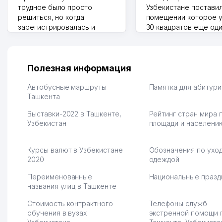
трудное было просто
Узбекистане поставил
решиться, но когда
помещении которое у
зарегистрировалась и
30 квадратов еще од
отправила первые заказы,
прилавок под второй
весь страх сразу ушел.
бизнес. Так можно и э
Площадка полностью берет
раза увеличивает выр
на себя доставку до
Второй бизнес у нас 
Полезная информация
клиентов и для одежды тут
для телефонов, стекл
хранение бесплатное
мышки и вообще все 
Автобусные маршруты
Памятка для абитур
первый год, хорошая
Ташкента
людям часто надо
экономия. Раньше боялась
Камат 31.07.2026 17:50:
Выставки-2022 в Ташкенте,
Рейтинг стран мира 
рекламы, а теперь вижу
Узбекистан
площади и населени
результаты. В последнее
время из России очень
много заказывают, а
Курсы валют в Узбекистане
Обозначения по уход
вначале только по
2020
одеждой
Узбекистану брали, но
вяло. Удалось
Переименованные
Национальные празд
раскрутиться, дальше
названия улиц в Ташкенте
развиваюсь потихоньку😊
Стоимость контрактного
Телефоны служб
Hamida 03.08.2026 12:45:39
обучения в вузах
экстренной помощи 