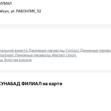
ФИЛИАЛ
айхун
,
ул. РАВОНЛИК
, 52
ональной валюте
,
Денежные переводы Contact
,
Денежные перево
istream
,
Денежные переводы Western Union
,
ы Золотая корона
ХУНАБАД ФИЛИАЛ на карте