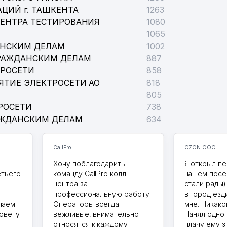
ЦИЙ г. ТАШКЕНТА
1263
ЦЕНТРА ТЕСТИРОВАНИЯ
1080
1065
АНСКИМ ДЕЛАМ
1002
РАЖДАНСКИМ ДЕЛАМ
887
ТРОСЕТИ
858
ЯТИЕ ЭЛЕКТРОСЕТИ АО
818
805
РОСЕТИ
738
АЖДАНСКИМ ДЕЛАМ
634
CallPro
OZON ООО
Хочу поблагодарить
Я открыл пе
етьего
команду CallPro колл-
нашем посе
центра за
стали рады)
профессиональную работу.
в город езд
чаем
Операторы всегда
мне. Никако
совету
вежливые, внимательно
Нанял одног
относятся к каждому
плачу ему з