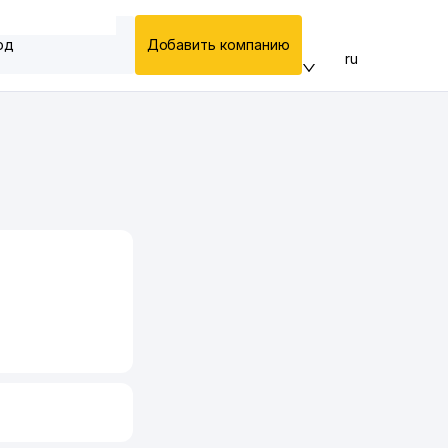
од
Добавить компанию
ru