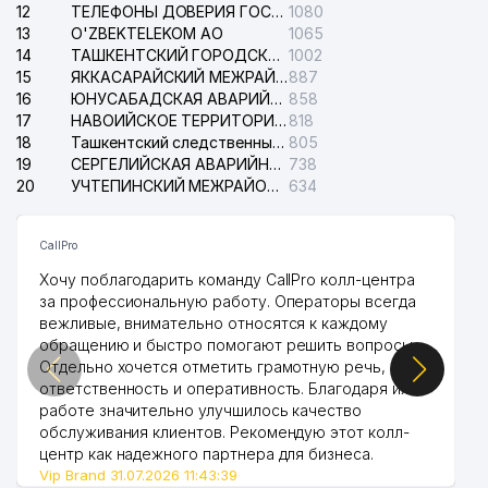
12
ТЕЛЕФОНЫ ДОВЕРИЯ ГОСУДАРСТВЕННОГО ЦЕНТРА ТЕСТИРОВАНИЯ
1080
13
O'ZBEKTELEKOM АО
1065
14
ТАШКЕНТСКИЙ ГОРОДСКОЙ СУД ПО ГРАЖДАНСКИМ ДЕЛАМ
1002
15
ЯККАСАРАЙСКИЙ МЕЖРАЙОННЫЙ СУД ПО ГРАЖДАНСКИМ ДЕЛАМ
887
16
ЮНУСАБАДСКАЯ АВАРИЙНАЯ СЛУЖБА ЭЛЕКТРОСЕТИ
858
17
НАВОИЙСКОЕ ТЕРРИТОРИАЛЬНОЕ ПРЕДПРИЯТИЕ ЭЛЕКТРОСЕТИ АО
818
18
Ташкентский следственный изолятор
805
19
СЕРГЕЛИЙСКАЯ АВАРИЙНАЯ СЛУЖБА ЭЛЕКТРОСЕТИ
738
20
УЧТЕПИНСКИЙ МЕЖРАЙОННЫЙ СУД ПО ГРАЖДАНСКИМ ДЕЛАМ
634
CallPro
Хочу поблагодарить команду CallPro колл-центра
за профессиональную работу. Операторы всегда
вежливые, внимательно относятся к каждому
обращению и быстро помогают решить вопросы.
Отдельно хочется отметить грамотную речь,
ответственность и оперативность. Благодаря их
работе значительно улучшилось качество
обслуживания клиентов. Рекомендую этот колл-
центр как надежного партнера для бизнеса.
Vip Brand 31.07.2026 11:43:39